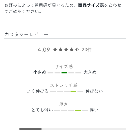
お好みによって着用感が異なるため、
商品サイズ表
をあわせ
てご確認ください。
カスタマーレビュー
4.09
23件
サイズ感
小さめ
大きめ
ストレッチ感
よく伸びる
伸びない
厚さ
とても薄い
厚い