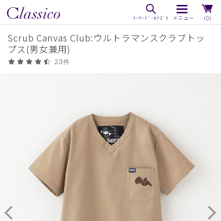
（0）
Scrub Canvas Club:ウルトラマンスクラブトッ
プス(男女兼用)
23件