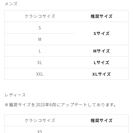
メンズ
クラシコサイズ
推奨サイズ
S
Sサイズ
M
L
Mサイズ
XL
Lサイズ
XXL
XLサイズ
レディース
※推奨サイズを2023年6月にアップデートしております。
クラシコサイズ
推奨サイズ
XS