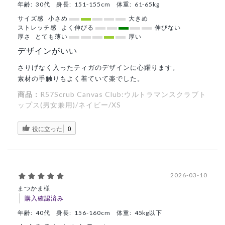
年齢:
30代
身長:
151-155cm
体重:
61-65kg
サイズ感
小さめ
大きめ
ストレッチ感
よく伸びる
伸びない
厚さ
とても薄い
厚い
デザインがいい
さりげなく入ったティガのデザインに心躍ります。
素材の手触りもよく着ていて楽でした。
商品：
R57Scrub Canvas Club:ウルトラマンスクラブト
ップス(男女兼用)/ネイビー/XS
役に立った
0
2026-03-10
まつかま様
購入確認済み
年齢:
40代
身長:
156-160cm
体重:
45kg以下