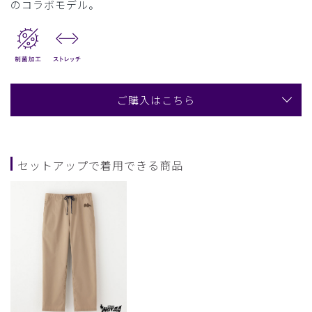
のコラボモデル。
ご購入はこちら
セットアップで着用できる商品