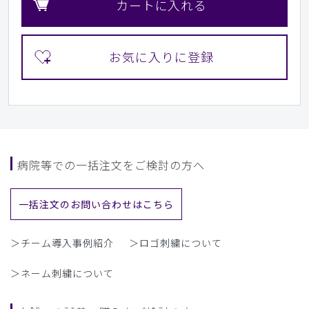
カートに入れる
病院等での一括注文をご検討の方へ
一括注文のお問い合わせはこちら
＞チーム導入事例紹介
＞ロゴ刺繍について
＞ネーム刺繍について