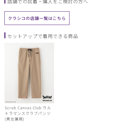
店舗での試着・購入をご検討の方へ
クラシコの店舗一覧はこちら
セットアップで着用できる商品
Scrub Canvas Club:ウル
トラマンスクラブパンツ
(男女兼用)