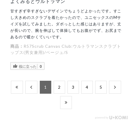
よくみるとウルトラマン
甘すぎず辛すぎないデザインでちょうどよかったです。すこ
し大きめのスクラブを着たかったので、ユニセックスのMサ
イズを試してみました。ダボっとした感じはありますが、丈
が長いので、腕を伸ばして体操してもお腹がでず、お尻まで
あるので暖かくていいです。
商品：
R57Scrub Canvas Club:ウルトラマンスクラブト
ップス(男女兼用)/ベージュ/S
役に立った
0
​1
​2
​3
​4
​5