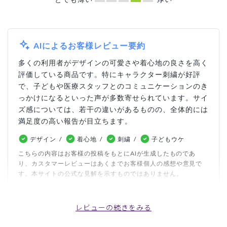
AIによるお客様レビュー要約
多くの利用者がデザインの可愛さや着心地の良さを高く
評価している商品です。特にキャラクター刺繍が好評
で、子どもや医療スタッフとのコミュニケーションのき
っかけになるといった声が多数寄せられています。サイ
ズ感については、若干の違いがあるものの、全体的には
満足度の高い報告が目立ちます。
デザイン
着心地
刺繍
子どもウケ
こちらの内容はお客様の投稿をもとにAIが生成したものであ
り、カスタマーレビューはあくまでお客様個人の感想や意見で
す。本サイトの公式な見解を示すものではありません。
レビューの続きをみる
日付順 ↓
評価順
いいね数順
写真・動画付き順
詳細フィルター