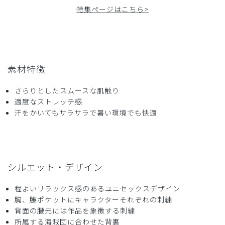
特集ページはこちら>
2026-05-11
モフリ様
購入確認済み
年齢:
40代
身長:
156-160cm
体重:
46-50kg
サイズ感
小さめ
大きめ
素材特徴
ストレッチ感
よく伸びる
伸びない
厚さ
とても薄い
厚い
さらりとしたスムースな肌触り
当方歯科医院の女性院長です。30代の歯科助手2人のために
適度なストレッチ感
買いました。
汗をかいてもサラサラで暑い環境でも快適
ドラム式洗濯機で乾燥までやってしまってもシワにならず、
また生地に透け感もないので安心して着られます。首の開き
も少ないので上品に見えますし、デザインも可愛くて気に入
っています。患者さんにも気付いてもらえて会話のきっかけ
にもなっているようです。
シルエット・デザイン
商品：
R59Scrub Canvas Club:ONE PIECEスクラブト
程よいリラックス感のあるユニセックスデザイン
ップス(男女兼用)/トラファルガー・ロー/XXS
胸、腰ポケットにキャラクターそれぞれの刺繍
背面の腰元には作品を象徴する刺繍
役に立った
0
所属する海賊団に合わせた背裏