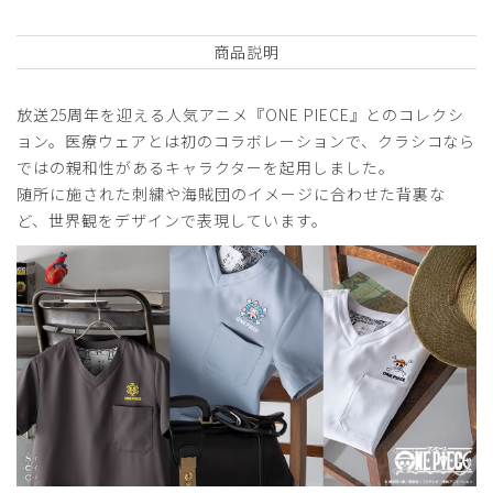
商品説明
2026-06-26
ご購入者様
放送25周年を迎える人気アニメ『ONE PIECE』とのコレクシ
購入確認済み
ョン。医療ウェアとは初のコラボレーションで、クラシコなら
年齢:
40代
身長:
156-160cm
体重:
61-65kg
ではの親和性があるキャラクターを起用しました。
サイズ感
小さめ
大きめ
随所に施された刺繍や海賊団のイメージに合わせた背裏な
ストレッチ感
よく伸びる
伸びない
ど、世界観をデザインで表現しています。
厚さ
とても薄い
厚い
ゆったり着れて良かったです。XSだと少しピッタリで、Sだ
と大きめでした。
特に、ズボンが。
商品：
R59Scrub Canvas Club:ONE PIECEスクラブト
ップス(男女兼用)/トラファルガー・ロー/S
役に立った
0