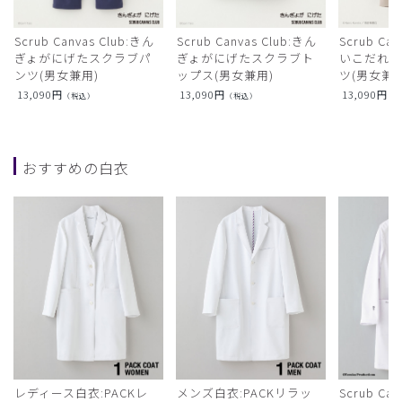
Scrub Canvas Club:きん
Scrub Canvas Club:きん
Scrub Ca
ぎょがにげたスクラブパ
ぎょがにげたスクラブト
いこだれ
ンツ(男女兼用)
ップス(男女兼用)
ツ(男女兼用
13,090
円
13,090
円
13,090
円
（税込）
（税込）
（
おすすめの白衣
レディース白衣:PACKレ
メンズ白衣:PACKリラッ
Scrub Ca