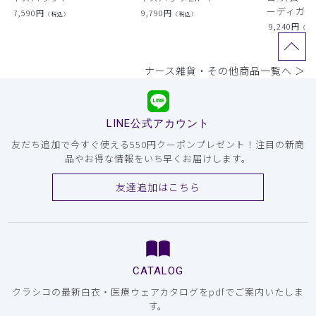
ーディガン
7,590
円
9,790
円
（税込）
（税込）
9,240
円
（税
ナース雑貨・その他商品一覧へ ＞
LINE公式アカウント
友だち追加で今すぐ使える550円クーポンプレゼント！注目の新商
品やお得な情報をいち早くお届けします。
友達追加はこちら
CATALOG
クラシコの最新白衣・医療ウェアカタログをpdfでご案内いたしま
す。