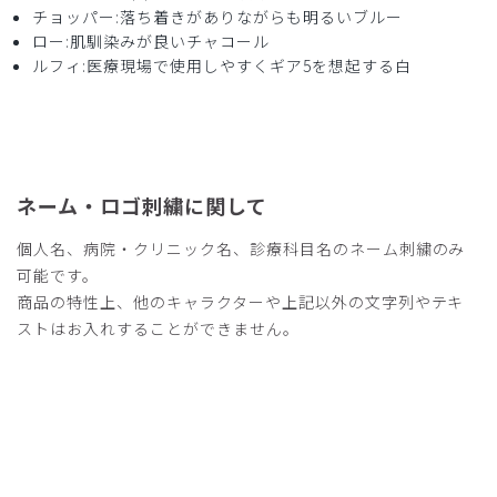
チョッパー:落ち着きがありながらも明るいブルー
ロー:肌馴染みが良いチャコール
ルフィ:医療現場で使用しやすくギア5を想起する白
2026-04-11
ご購入者様
購入確認済み
年齢:
50代
身長:
171-175cm
体重:
56-60kg
サイズ感
小さめ
大きめ
ネーム・ロゴ刺繍に関して
ストレッチ感
よく伸びる
伸びない
厚さ
とても薄い
厚い
個人名、病院・クリニック名、診療科目名のネーム刺繍のみ
年齢に関係なく有名なキャラクターは話題作りに最適で大変
可能です。
助かります。
商品の特性上、他のキャラクターや上記以外の文字列やテキ
医師向けなのかコメディカルには高価なため、定価がもう少
ストはお入れすることができません。
し安いと購入しやすいのですがご検討をお願いします
商品：
R59Scrub Canvas Club:ONE PIECEスクラブト
ップス(男女兼用)/モンキー・D・ルフィ/M
役に立った
0