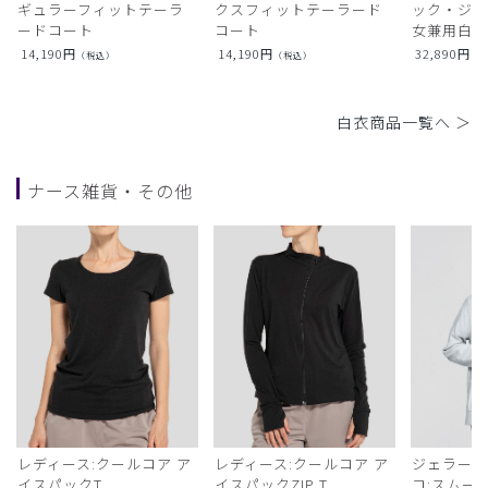
ギュラーフィットテーラ
クスフィットテーラード
ック・ジャ
ードコート
コート
女兼用白衣
14,190
円
14,190
円
32,890
円
（税込）
（税込）
（
白衣商品一覧へ ＞
ナース雑貨・その他
レディース:クールコア ア
レディース:クールコア ア
ジェラート
イスパックT
イスパックZIP T
コ:スムー