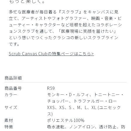
もっと楽しく。
多忙な医療者が毎日着る『スクラブ』をキャンバスに見
立て、アーティストやフォトグラファー、映画・音楽・ビ
ューティー・キャラクターなど垣根を超えたコラボレーシ
ョンスクラブを通して、「医療現場に笑顔を届けたい」
という想いでつくったクラシコの新しいスクラブライン
です。
Scrub Canvas Clubの特集ページはこちら>
商品詳細
商品番号
R59
カラー
モンキー・D・ルフィ、トニートニー・
チョッパー、トラファルガー・ロー
サイズ
XXS、XS、S 、M、L、XL (ユニセック
ス)
素材
ポリエステル100%
特徴
吸水速乾、ノンアイロン、透け防止、防