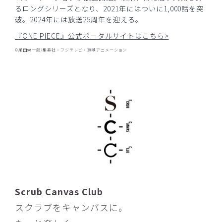
購入確認済み
るロングシリーズとなり、2021年にはついに1,000話を突
破。2024年には放送25周年を迎える。
年齢:
40代
身長:
156-160cm
『ONE PIECE』公式ポータルサイトはこちら>
Mサイズでも良かったかも。
Sサイズは、ピッタリでした。しゃがんだりする動作が少し
©尾田栄一郎/集英社・フジテレビ・東映アニメーション
キツイです。
XS買わなくて良かったです…
商品：
R59Scrub Canvas Club:ONE PIECEスクラブト
ップス(男女兼用)/トニートニー・チョッパー/S
役に立った
0
​1
​2
​3
​4
​5
​6
​7
​8
​9
Scrub Canvas Club
スクラブをキャンバスに。