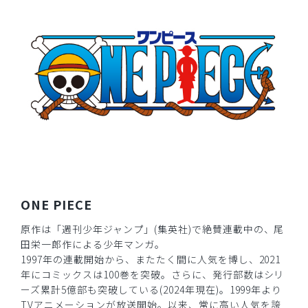
2026-04-10
ご購入者様
購入確認済み
年齢:
40代
身長:
156-160cm
体重:
61-65kg
サイズ感
小さめ
大きめ
ストレッチ感
よく伸びる
伸びない
厚さ
とても薄い
厚い
刺繍が綺麗で、首裏のクマが可愛いです！！
商品：
R59Scrub Canvas Club:ONE PIECEスクラブト
ップス(男女兼用)/トラファルガー・ロー/M
ONE PIECE
役に立った
0
原作は「週刊少年ジャンプ」(集英社)で絶賛連載中の、尾
田栄一郎作による少年マンガ。
1997年の連載開始から、またたく間に人気を博し、2021
年にコミックスは100巻を突破。さらに、発行部数はシリ
2026-02-19
ーズ累計5億部も突破している(2024年現在)。1999年より
ご購入者様
TVアニメーションが放送開始。以来、常に高い人気を誇