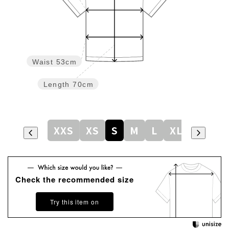
Waist
53cm
Length
70cm
XXS
XS
S
M
L
XL
Check the recommended size
Try this item on