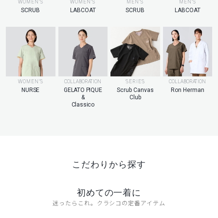
MEN’S
WOMEN’S
WOMEN’S
MEN’S
LABCOAT
SCRUB
LABCOAT
SCRUB
WOMEN’S
COLLABORATION
SERIES
COLLABORATION
NURSE
GELATO PIQUE
Scrub Canvas
Ron Herman
&
Club
Classico
こだわりから探す
初めての一着に
迷ったらこれ。クラシコの定番アイテム