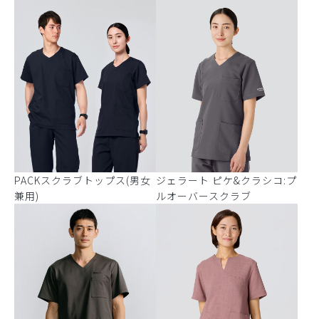
PACKスクラブトップス(男女
ジェラート ピケ&クラシコ:プ
兼用)
ルオーバースクラブ