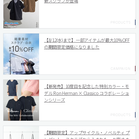
新スクラブが登場
【8/12(水)まで】一部アイテムが最大10%OFF
の期間限定価格になりました
【新発売】10度目を記念した特別カラー・モ
デル Ron Herman × Classico コラボレーショ
ンシリーズ
【期間限定】アップサイクル・ノベルティ プ