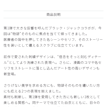
役に立った
1
商品説明
第1弾で大きな反響を呼んだブラック・ジャックコラボが、今
2026-06-25
回は“物語”そのものに焦点を当てて帰ってきました。
おさむし様
医療者の背中を押してきた名シーンやセリフ、そのストーリー
購入確認済み
性を装いとして纏えるスクラブに仕立てています。
年齢:
40代
身長:
161-165cm
体重:
66-70kg
サイズ感
小さめ
大きめ
前作で愛された刺繍デザインは、“信念をそっと刻むディテー
ストレッチ感
よく伸びる
伸びない
ル”としてより洗練された表現へ。さらに、漫画のコマや名セ
厚さ
とても薄い
厚い
リフをストレートに落とし込んだアート性の高いデザインも
デザインを考え直して欲しい
新登場。
ディッキーズでM着てます。こちらはS購入。腹部がやや狭
い。布は洗濯してもかため。
さりげない美学を求める方にも、物語そのものを纏いたい方
さりげないがしっかりBJのデザインを欲しかった為、シル
にも応える2つの表現を揃えました。
エットのを購入した。しかし胸元のはBJとは分かりづら
素材も刷新し、第1弾を愛用してきた方にも新しい1枚として
い。
楽しめる質感へ。同テーマで仕立てた白衣とともに、日々の
漫画の切り抜きのものは、特に思い入れのないシーンだった