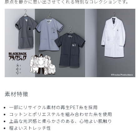
原点を静かに思い出させてくれる特別なコレクションです。
ので購入せず。
商品：
R77Scrub Canvas Club:ブラック・ジャックスク
ラブトップス(男女兼用)/グレー/S
役に立った
1
2026-06-02
アイトラ様
購入確認済み
年齢:
60代
身長:
166-170cm
体重:
71-75kg
素材特徴
サイズ感
小さめ
大きめ
ストレッチ感
よく伸びる
伸びない
一部にリサイクル素材の再生PET糸を採用
厚さ
とても薄い
厚い
コットンとポリエステルを組み合わせた糸を使用
良かったです。
上品な光沢感と柔らかさのある、心地よい肌触り
デザインも派手ではなく落ち着いた感じですね。
程よいストレッチ性
商品：
R77Scrub Canvas Club:ブラック・ジャックスク