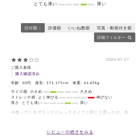
とても薄い
厚い
日付順 ↓
評価順
いいね数順
写真・動画付き順
詳細フィルター
2026-07-27
ご購入者様
購入確認済み
年齢:
60代
身長:
171-175cm
体重:
61-65kg
サイズ感
小さめ
大きめ
ストレッチ感
よく伸びる
伸びない
厚さ
とても薄い
厚い
今使っているブラックジャックタイプと同じと思ったが、生
地が予想と全く異なった。
商品：
R77Scrub Canvas Club:ブラック・ジャックスク
レビューの続きをみる
ラブトップス(男女兼用)/グレー/S