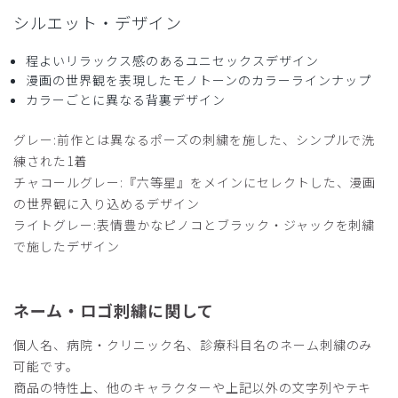
ラブトップス(男女兼用)/グレー/M
シルエット・デザイン
役に立った
0
程よいリラックス感のあるユニセックスデザイン
漫画の世界観を表現したモノトーンのカラーラインナップ
カラーごとに異なる背裏デザイン
2026-05-09
グレー:前作とは異なるポーズの刺繍を施した、シンプルで洗
なおっち様
練された1着
購入確認済み
チャコールグレー:『六等星』をメインにセレクトした、漫画
年齢:
60代
身長:
156-160cm
体重:
61-65kg
の世界観に入り込めるデザイン
サイズ感
小さめ
大きめ
ライトグレー:表情豊かなピノコとブラック・ジャックを刺繍
ストレッチ感
よく伸びる
伸びない
で施したデザイン
厚さ
とても薄い
厚い
ブラックジャックのスクラブ
ネーム・ロゴ刺繍に関して
主人にプレゼントしました、2回目です。前回は麻のような
生地で、こんどは、ツルツルの生地で、冬もいけそうです！
個人名、病院・クリニック名、診療科目名のネーム刺繍のみ
可能です。
ただ、うちは小児科なので、明るめの色もご用意いただけれ
商品の特性上、他のキャラクターや上記以外の文字列やテキ
ば嬉しかったです。