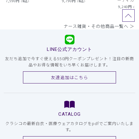
7,590
円
9,790
円
（税込）
（税込）
9,240
円
（税
ナース雑貨・その他商品一覧へ ＞
LINE公式アカウント
友だち追加で今すぐ使える550円クーポンプレゼント！注目の新商
品やお得な情報をいち早くお届けします。
友達追加はこちら
CATALOG
クラシコの最新白衣・医療ウェアカタログをpdfでご案内いたしま
す。