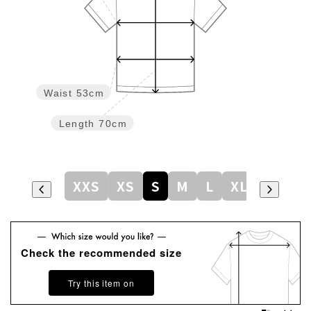
Waist
53cm
Length
70cm
XXS
XS
S
M
L
XL
Check the recommended size
Try this item on