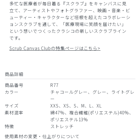
多忙な医療者が毎日着る『スクラブ』をキャンバスに見
立て、アーティストやフォトグラファー、映画・音楽・ビ
ューティー・キャラクターなど垣根を超えたコラボレーシ
ョンスクラブを通して、「医療現場に笑顔を届けたい」
という想いでつくったクラシコの新しいスクラブライン
です。
Scrub Canvas Clubの特集ページはこちら>
商品詳細
商品番号
R77
カラー
チャコールグレー、グレー、ライトグレ
ー
サイズ
XXS、XS、S、M、L、XL
素材混率
綿47%、複合繊維(ポリエステル)40%、
ポリエステル13%
特徴
ストレッチ
使用素材の変更・仕上がりについて