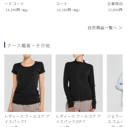
ードコート
コート
女兼用白衣
14,190
円
14,190
円
32,890
円
（税込）
（税込）
（
白衣商品一覧へ ＞
ナース雑貨・その他
レディース:クールコア ア
レディース:クールコア ア
ジェラート
イスパックT
イスパックZIP T
コ:スムー
ーディガン