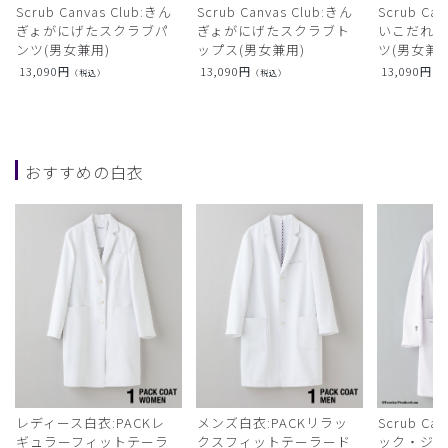
Scrub Canvas Club:きん
Scrub Canvas Club:きん
Scrub Ca
ぎょがにげたスクラブパ
ぎょがにげたスクラブト
いこだれ
ンツ(男女兼用)
ップス(男女兼用)
ツ(男女兼用
13,090
円
13,090
円
13,090
円
（税込）
（税込）
（
おすすめの白衣
レディース白衣:PACKレ
メンズ白衣:PACKリラッ
Scrub Ca
ギュラーフィットテーラ
クスフィットテーラード
ック・ジャ