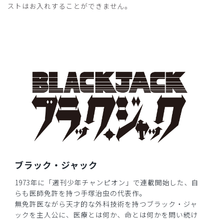
ストはお入れすることができません。
そして、私の分、ちいかわ、もいつか 販売してください！
笑笑
商品：
R77Scrub Canvas Club:ブラック・ジャックスク
ラブトップス(男女兼用)/グレー/L
役に立った
0
2026-03-12
なし様
購入確認済み
よい！カッコいい、ブラックジャックはやっぱり。
ブラック・ジャック
商品：
R77Scrub Canvas Club:ブラック・ジャックスク
1973年に「週刊少年チャンピオン」で連載開始した、自
ラブトップス(男女兼用)/チャコールグレー/M
らも医師免許を持つ手塚治虫の代表作。
無免許医ながら天才的な外科技術を持つブラック・ジャ
役に立った
0
ックを主人公に、医療とは何か、命とは何かを問い続け