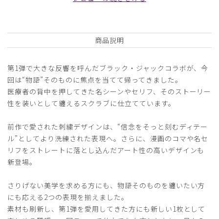
患者さんから褒められます。
商品：
R78Scrub Canvas Club:ブラック・ジャックスク
ラブパンツ(男女兼用)/グレー/M
商品説明
役に立った
0
第1弾で大きな反響を呼んだブラック・ジャックコラボが、今
回は“物語”そのものに焦点を当てて帰ってきました。
医療者の背中を押してきた名シーンやセリフ、そのストーリー
2026-04-23
性を装いとして纏えるスクラブに仕立てています。
ご購入者様
購入確認済み
前作で愛された刺繍デザインは、“信念をそっと刻むディテー
年齢:
10代
身長:
181-185cm
体重:
86kg以上
ル”としてより洗練された表現へ。さらに、漫画のコマや名セ
サイズ感
小さめ
大きめ
リフをストレートに落とし込んだアート性の高いデザインも
ストレッチ感
よく伸びる
伸びない
新登場。
厚さ
とても薄い
厚い
とても気に入っています。
さりげない美学を求める方にも、物語そのものを纏いたい方
周りのスタッフからもよく声をかけられます。
にも応える2つの表現を揃えました。
好評です。
素材も刷新し、第1弾を愛用してきた方にも新しい1枚として
商品：
R78Scrub Canvas Club:ブラック・ジャックスク