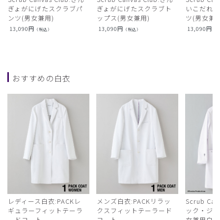
ぎょがにげたスクラブパ
ぎょがにげたスクラブト
いこだれ
ンツ(男女兼用)
ップス(男女兼用)
ツ(男女兼用
13,090
円
13,090
円
13,090
円
（税込）
（税込）
（
おすすめの白衣
レディース白衣:PACKレ
メンズ白衣:PACKリラッ
Scrub Ca
ギュラーフィットテーラ
クスフィットテーラード
ック・ジャ
ードコート
コート
女兼用白衣