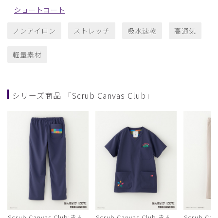
ショートコート
ノンアイロン
ストレッチ
吸水速乾
高通気
軽量素材
シリーズ商品 「Scrub Canvas Club」
Scrub Canvas Club:きん
Scrub Canvas Club:きん
Scrub Ca