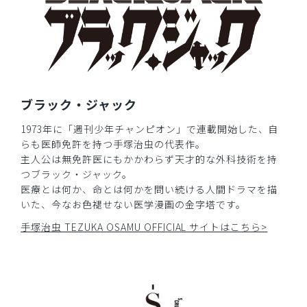
も紐必須、Sサイズにすれば良かった
商品：
R78Scrub Canvas Club:ブラック・ジャックスク
ラブパンツ(男女兼用)/グレー/M
役に立った
0
ブラック・ジャック
​1
​2
1973年に「週刊少年チャンピオン」で連載開始した、自
らも医師免許を持つ手塚治虫の代表作。
主人公は無免許医にもかかわらず天才的な外科技術を持
つブラック・ジャック。
医療とは何か、命とは何かを問い続ける人間ドラマを描
いた、今なお色褪せない医学漫画の金字塔です。
手塚治虫 TEZUKA OSAMU OFFICIAL サイトはこちら>