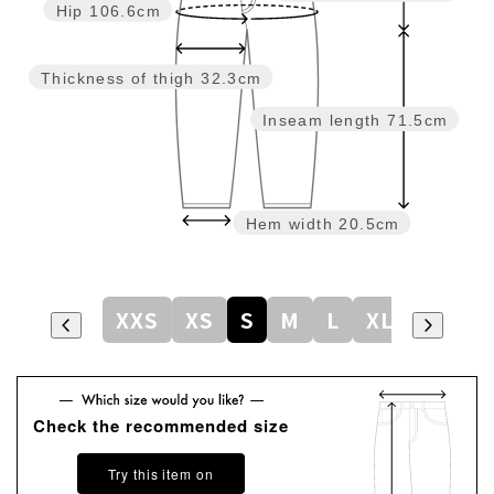
Hip
106.6cm
Thickness of thigh
32.3cm
Inseam length
71.5cm
Hem width
20.5cm
XXS
XS
S
M
L
XL
Check the recommended size
Try this item on