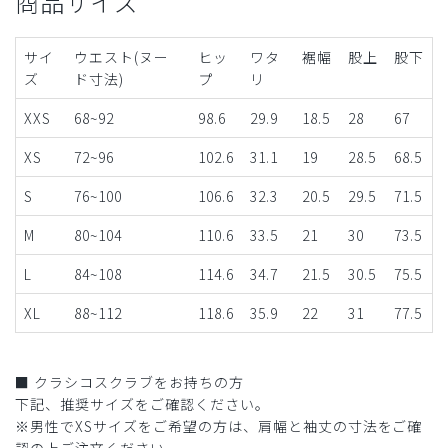
商品サイズ
サイ
ウエスト(ヌー
ヒッ
ワタ
裾幅
股上
股下
ズ
ド寸法)
プ
リ
XXS
68~92
98.6
29.9
18.5
28
67
XS
72~96
102.6
31.1
19
28.5
68.5
S
76~100
106.6
32.3
20.5
29.5
71.5
M
80~104
110.6
33.5
21
30
73.5
L
84~108
114.6
34.7
21.5
30.5
75.5
XL
88~112
118.6
35.9
22
31
77.5
■ クラシコスクラブをお持ちの方
下記、推奨サイズをご確認ください。
※男性でXSサイズをご希望の方は、肩幅と袖丈の寸法をご確