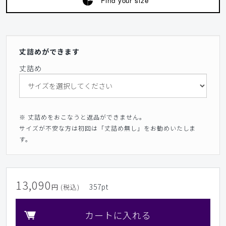
Find your size
丈詰めができます
丈詰め
※ 丈詰めをおこなうと返品ができません。
サイズが不安な方は初回は「丈詰め無し」をお勧めいたしま
す。
13,090
357
pt
円 (税込)
カートに入れる