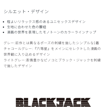
2026-03-03
シルエット・デザイン
excimer様
購入確認済み
程よいリラックス感のあるユニセックスデザイン
生地に合わせた色の腰紐
年齢:
60代
身長:
161-165cm
体重:
51-55kg
漫画の世界を表現したモノトーンのカラーラインナップ
サイズもぴったりで、着た感じも良く満足です。
商品：
R78Scrub Canvas Club:ブラック・ジャックスク
グレー:前作とは異なるポーズの刺繍を施したシンプルな1着
ラブパンツ(男女兼用)/チャコールグレー/XXS
チャコールグレー:『六等星』をメインにセレクトした漫画の
世界観に入り込めるデザイン
役に立った
0
ライトグレー:表情豊かなピノコとブラック・ジャックを刺繍
で施したデザイン
2026-03-02
A様
購入確認済み
年齢:
50代
身長:
166-170cm
体重:
56-60kg
良いけど、やはりサイズ感が大きめ。裾上げ必須、ウエスト