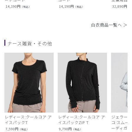
14,190
円
14,190
円
32,890
円
（税込）
（税込）
（
白衣商品一覧へ ＞
ナース雑貨・その他
レディース:クールコア ア
レディース:クールコア ア
ジェラート
イスパックT
イスパックZIP T
コ:スムー
ーディガン
7,590
円
9,790
円
（税込）
（税込）