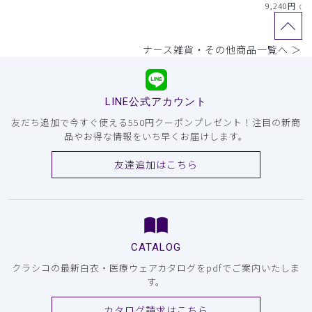
9,240
円
（税
ナース雑貨・その他商品一覧へ ＞
LINE公式アカウント
友だち追加で今すぐ使える550円クーポンプレゼント！注目の新商
品やお得な情報をいち早くお届けします。
友達追加はこちら
CATALOG
クラシコの最新白衣・医療ウェアカタログをpdfでご案内いたしま
す。
カタログ請求はこちら