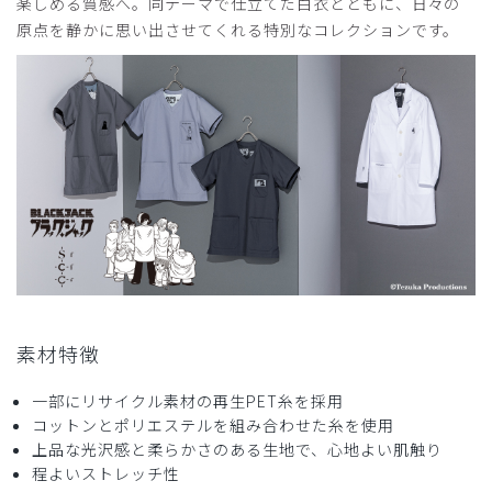
楽しめる質感へ。同テーマで仕立てた白衣とともに、日々の
ラブパンツ(男女兼用)/ライトグレー/XL
原点を静かに思い出させてくれる特別なコレクションです。
役に立った
0
2026-04-15
ご購入者様
購入確認済み
年齢:
40代
身長:
166-170cm
サイズ感
小さめ
大きめ
可愛かったです。贈答品として大変喜ばれました〜
素材特徴
商品：
R78Scrub Canvas Club:ブラック・ジャックスク
ラブパンツ(男女兼用)/グレー/L
一部にリサイクル素材の再生PET糸を採用
コットンとポリエステルを組み合わせた糸を使用
役に立った
1
上品な光沢感と柔らかさのある生地で、心地よい肌触り
程よいストレッチ性