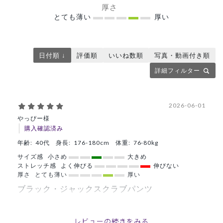
厚さ
とても薄い
厚い
日付順 ↓
評価順
いいね数順
写真・動画付き順
詳細フィルター
2026-06-01
やっぴー様
購入確認済み
年齢:
40代
身長:
176-180cm
体重:
76-80kg
サイズ感
小さめ
大きめ
ストレッチ感
よく伸びる
伸びない
厚さ
とても薄い
厚い
ブラック・ジャックスクラブパンツ
サイズもシルエットもちょうど良く気に入っています。
また、デザインもかっこいいですね。
レビューの続きをみる