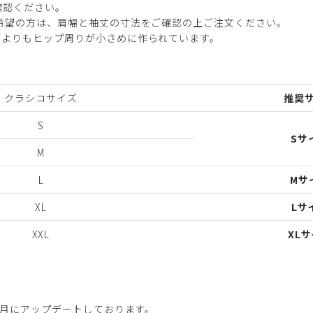
確認ください。
ご希望の方は、肩幅と袖丈の寸法をご確認の上ご注文ください。
ブよりもヒップ周りが小さめに作られています。
クラシコサイズ
推奨
S
Sサ
M
L
Mサ
XL
Lサ
XXL
XL
年6月にアップデートしております。