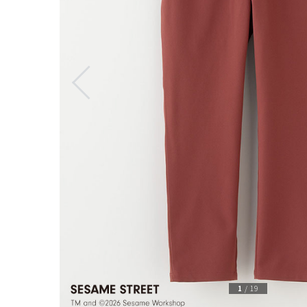
1
/
19