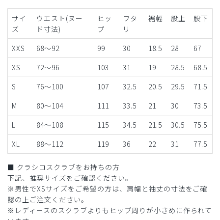
サイ
ウエスト(ヌー
ヒッ
ワタ
裾幅
股上
股下
ズ
ド寸法)
プ
リ
XXS
68～92
99
30
18.5
28
67
XS
72～96
103
31
19
28.5
68.5
S
76～100
107
32.5
20.5
29.5
71.5
M
80～104
111
33.5
21
30
73.5
L
84～108
115
34.5
21.5
30.5
75.5
XL
88～112
119
36
22
31
77.5
■ クラシコスクラブをお持ちの方
下記、推奨サイズをご確認ください。
※男性でXSサイズをご希望の方は、肩幅と袖丈の寸法をご確
認の上ご注文ください。
※レディースのスクラブよりもヒップ周りが小さめに作られて