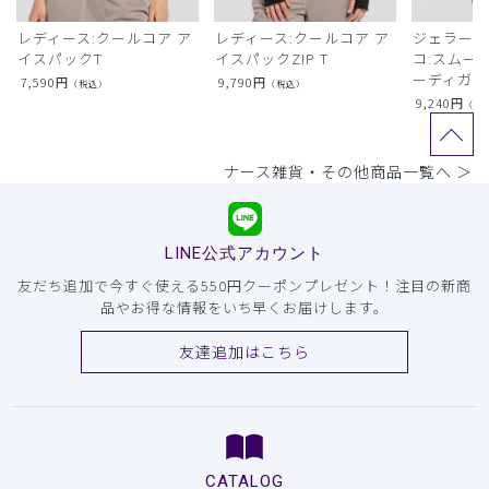
レディース:クールコア ア
レディース:クールコア ア
ジェラート
イスパックT
イスパックZIP T
コ:スムー
ーディガン
7,590
円
9,790
円
（税込）
（税込）
9,240
円
（税
ナース雑貨・その他商品一覧へ ＞
LINE公式アカウント
友だち追加で今すぐ使える550円クーポンプレゼント！注目の新商
品やお得な情報をいち早くお届けします。
友達追加はこちら
CATALOG