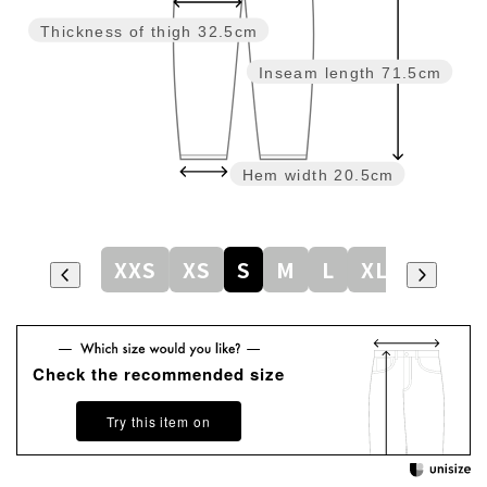
Thickness of thigh
32.5cm
Inseam length
71.5cm
Hem width
20.5cm
XXS
XS
S
M
L
XL
Check the recommended size
Try this item on