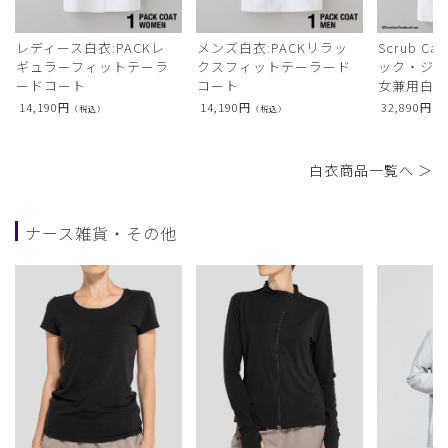
レディース白衣:PACKレ
メンズ白衣:PACKリラッ
Scrub Ca
ギュラーフィットテーラ
クスフィットテーラード
ック・ジャ
ードコート
コート
女兼用白衣
14,190
円
14,190
円
32,890
円
（税込）
（税込）
（
白衣商品一覧へ ＞
ナース雑貨・その他