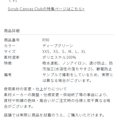
です。
Scrub Canvas Clubの特集ページはこちら>
商品詳細
商品番号
R90
カラー
ディープグリーン
サイズ
XXS、XS、S、M、L、XL
素材混率
ポリエステル100%
特徴
吸水速乾、ノンアイロン、透け防止、防
汚加工(水溶性の落ちやすさ)、静電防止
備考
サンプルで撮影をしているため、実際と
は異なる場合がございます。
使用素材の変更・仕上がりについて
素材メーカーの廃盤・仕様変更・供給終了等の事由により、
資材や刺繍の色味・風合いがご注文時の仕様と若干異なる場
合がございます。
店舗では実際に商品を試着のうえ、ご購入いただけます。