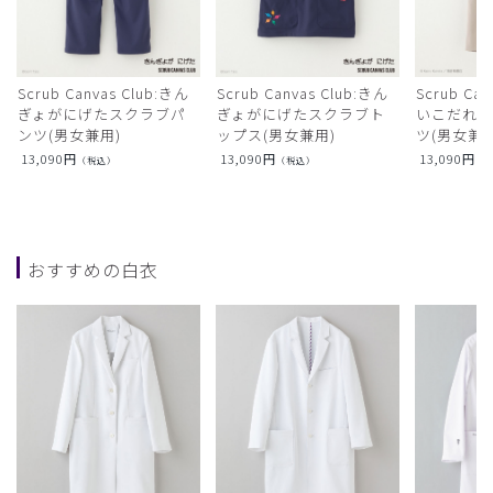
Scrub Canvas Club:きん
Scrub Canvas Club:きん
Scrub Ca
ぎょがにげたスクラブパ
ぎょがにげたスクラブト
いこだれ
ンツ(男女兼用)
ップス(男女兼用)
ツ(男女兼用
13,090
円
13,090
円
13,090
円
（税込）
（税込）
（
おすすめの白衣