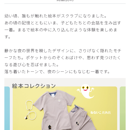
幼い頃、誰もが触れた絵本がスクラブになりました。
2026-07-26
あの頃の記憶とともにいま、子どもたちとの会話を生み出す
ユッキー様
一着。まるで絵本の中に入り込んだような体験を楽しめま
購入確認済み
す。
年齢:
50代
身長:
150cm以下
体重:
51-55kg
サイズ感
小さめ
大きめ
静かな夜の世界を映したデザインに、さりげなく隠れたモチ
ストレッチ感
よく伸びる
伸びない
ーフたち。ポケットからのぞくおばけや、思わず見つけたく
厚さ
とても薄い
厚い
なる遊び心を忍ばせました。
脱ぎ着が大変
落ち着いたトーンで、夜のシーンにもなじむ一着です。
着たり脱いだりが大変
やっぱりファスナー付きが良いです
商品：
R91Scrub Canvas Club:ねないこだれだスクラブ
トップス(男女兼用)/ライトグレー/XXS
役に立った
0