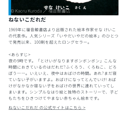
ねないこだれだ
1969年に福音館書店より出版された絵本作家せな けいこ
の代表作。人気シリーズ「いやだいやだの絵本」のひとつ
で発売以来、100刷を超えたロングセラー。
<あらすじ>
夜の9時です。「とけいがなりますボンボンボン」こんな
時間におきているのはだれだ?ふくろう、くろねこ、どろ
ぼう……。いえいえ、夜中はおばけの時間。あれ?まだ寝
ていない子がいますよ。おばけになってとんでいけ! おば
けがなかなか寝ない子をおばけの世界に連れていってし
まいます。シンプルなはり絵と独特のストーリーで、子ど
もたちをひきつけてやまない赤ちゃん絵本です。
ねないこだれだ の公式サイトはこちら >