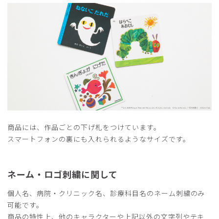
2026-06-22
ご購入者様
購入確認済み
年齢:
20代
身長:
156-160cm
体重:
46-50kg
サイズ感
小さめ
大きめ
ストレッチ感
よく伸びる
伸びない
厚さ
とても薄い
厚い
デザインが可愛くて、着用した時着心地が良かった
商品：
R91Scrub Canvas Club:ねないこだれだスクラブ
商品には、作品ごとの下げ札をつけています。
トップス(男女兼用)/ライトグレー/XXS
スマートフォンの裏にも入れられるようなサイズです。
役に立った
0
ネーム・ロゴ刺繍に関して
個人名、病院・クリニック名、診療科目名のネーム刺繍のみ
可能です。
商品の特性上、他のキャラクターや上記以外の文字列やテキ