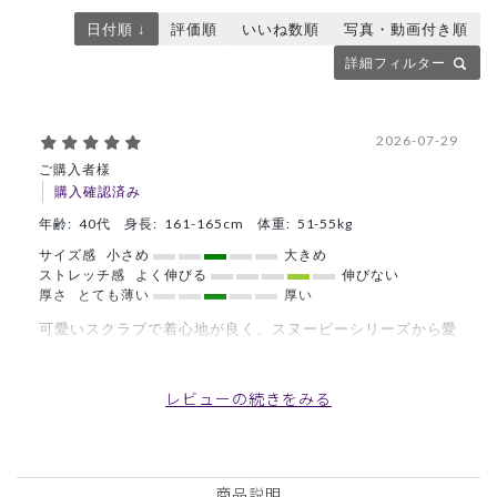
日付順 ↓
評価順
いいね数順
写真・動画付き順
詳細フィルター
2026-07-29
ご購入者様
購入確認済み
年齢:
40代
身長:
161-165cm
体重:
51-55kg
サイズ感
小さめ
大きめ
ストレッチ感
よく伸びる
伸びない
厚さ
とても薄い
厚い
可愛いスクラブで着心地が良く、スヌーピーシリーズから愛
用してます。
商品：
R91Scrub Canvas Club:ねないこだれだスクラブ
レビューの続きをみる
トップス(男女兼用)/ライトグレー/XS
役に立った
0
商品説明