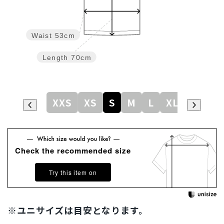
Waist
53cm
Length
70cm
XXS
XS
S
M
L
XL
Check the recommended size
Try this item on
※ユニサイズは目安となります。