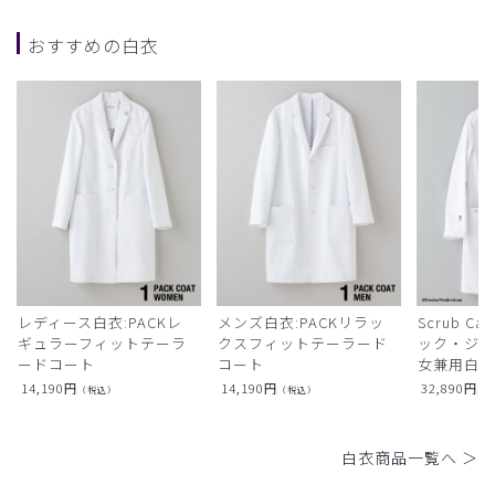
おすすめの白衣
レディース白衣:PACKレ
メンズ白衣:PACKリラッ
Scrub Ca
ギュラーフィットテーラ
クスフィットテーラード
ック・ジャ
ードコート
コート
女兼用白衣
14,190
円
14,190
円
32,890
円
（税込）
（税込）
（
白衣商品一覧へ ＞