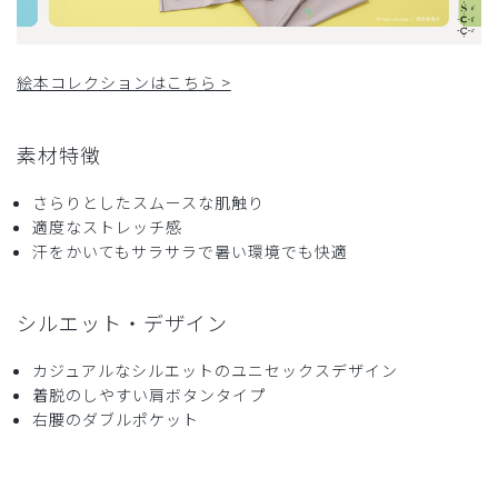
2026-06-26
鶴の街から様
絵本コレクションはこちら >
購入確認済み
年齢:
60代
身長:
171-175cm
体重:
66-70kg
サイズ感
小さめ
大きめ
素材特徴
ストレッチ感
よく伸びる
伸びない
厚さ
とても薄い
厚い
さらりとしたスムースな肌触り
ねないこだれだ
適度なストレッチ感
汗をかいてもサラサラで暑い環境でも快適
御社のスクラブ、初購入。身長172センチ、体重68キロ。
Mサイズを選びました。説明通り、少々ゆったり大きめでし
たが、かといって、Sなら小さいかも。
シルエット・デザイン
しっとりした質感。素晴らしいです。
商品：
R91Scrub Canvas Club:ねないこだれだスクラブ
カジュアルなシルエットのユニセックスデザイン
トップス(男女兼用)/ライトグレー/M
着脱のしやすい肩ボタンタイプ
右腰のダブルポケット
役に立った
1