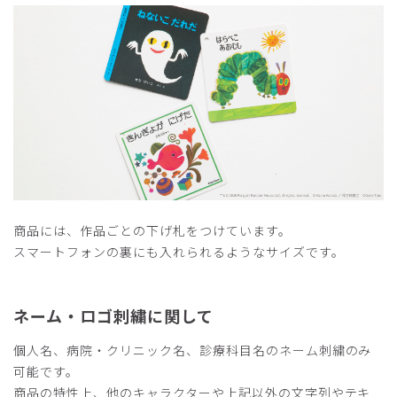
2026-06-26
鶴の街から様
購入確認済み
年齢:
60代
身長:
171-175cm
体重:
66-70kg
サイズ感
小さめ
大きめ
ストレッチ感
よく伸びる
伸びない
厚さ
とても薄い
厚い
ねないこだれだ
商品には、作品ごとの下げ札をつけています。
御社のスクラブ、初購入。身長172センチ、体重68キロ。
スマートフォンの裏にも入れられるようなサイズです。
Mサイズを選びました。説明通り、少々ゆったり大きめでし
たが、かといって、Sなら小さいかも。
しっとりした質感。素晴らしいです。
ネーム・ロゴ刺繍に関して
商品：
R91Scrub Canvas Club:ねないこだれだスクラブ
トップス(男女兼用)/ライトグレー/M
個人名、病院・クリニック名、診療科目名のネーム刺繍のみ
可能です。
役に立った
1
商品の特性上、他のキャラクターや上記以外の文字列やテキ