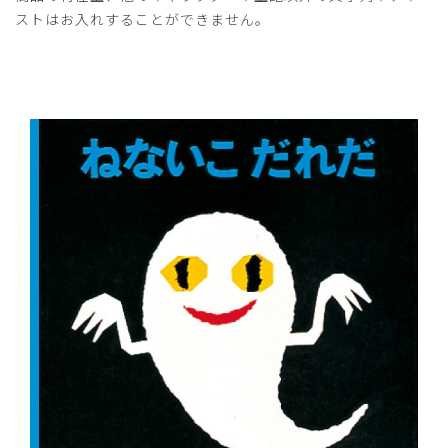
ストはお入れすることができません。
2026-06-22
ご購入者様
購入確認済み
年齢:
20代
身長:
156-160cm
体重:
46-50kg
サイズ感
小さめ
大きめ
ストレッチ感
よく伸びる
伸びない
厚さ
とても薄い
厚い
デザインが可愛くて、着用した時着心地が良かった
商品：
R91Scrub Canvas Club:ねないこだれだスクラブ
トップス(男女兼用)/ライトグレー/XXS
役に立った
0