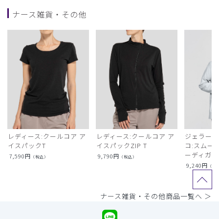
ナース雑貨・その他
レディース:クールコア ア
レディース:クールコア ア
ジェラート
イスパックT
イスパックZIP T
コ:スムー
ーディガン
7,590
円
9,790
円
（税込）
（税込）
9,240
円
（税
ナース雑貨・その他商品一覧へ ＞