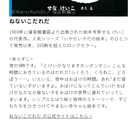
ねないこだれだ
1969年に福音館書店より出版された絵本作家せな けいこ
の代表作。人気シリーズ「いやだいやだの絵本」のひとつ
で発売以来、100刷を超えたロングセラー。
<あらすじ>
夜の9時です。「とけいがなりますボンボンボン」こんな
時間におきているのはだれだ?ふくろう、くろねこ、どろ
ぼう……。いえいえ、夜中はおばけの時間。あれ?まだ寝
ていない子がいますよ。おばけになってとんでいけ! おば
けがなかなか寝ない子をおばけの世界に連れていってし
まいます。シンプルなはり絵と独特のストーリーで、子ど
もたちをひきつけてやまない赤ちゃん絵本です。
ねないこだれだ の公式サイトはこちら >