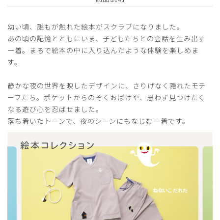
トップス(男女兼用)/ライトグレー/L
幼い頃、誰もが触れた絵本がスクラブになりました。
役に立った
0
あの頃の記憶とともにいま、子どもたちとの会話を生み出す
一着。まるで絵本の中に入り込んだような体験を楽しめま
す。
2026-07-29
静かな夜の世界を映したデザインに、さりげなく隠れたモチ
ご購入者様
ーフたち。ポケットからのぞくおばけや、思わず見つけたく
購入確認済み
なる遊び心を忍ばせました。
年齢:
40代
身長:
161-165cm
体重:
51-55kg
落ち着いたトーンで、夜のシーンにもなじむ一着です。
サイズ感
小さめ
大きめ
ストレッチ感
よく伸びる
伸びない
厚さ
とても薄い
厚い
可愛いスクラブで着心地が良く、スヌーピーシリーズから愛
用してます。
商品：
R91Scrub Canvas Club:ねないこだれだスクラブ
トップス(男女兼用)/ライトグレー/XS