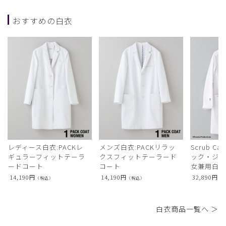
おすすめの白衣
レディース白衣:PACKレ
メンズ白衣:PACKリラッ
Scrub Ca
ギュラーフィットテーラ
クスフィットテーラード
ック・ジャ
ードコート
コート
女兼用白衣
14,190
円
14,190
円
32,890
円
（税込）
（税込）
（
白衣商品一覧へ ＞