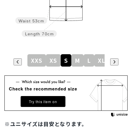
Waist
53cm
Length
70cm
XXS
XS
S
M
L
XL
Check the recommended size
Try this item on
※ユニサイズは目安となります。