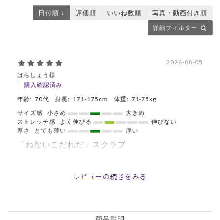
日付順 ↓
評価順
いいね数順
写真・動画付き順
詳細フィルター
2026-08-05
はらしょう様
購入確認済み
年齢:
70代
身長:
171-175cm
体重:
71-75kg
サイズ感
小さめ
大きめ
ストレッチ感
よく伸びる
伸びない
厚さ
とても薄い
厚い
「ねないこだれだ」スクラブ
小児科外来で着用していますが、看護師さんからの評判が抜
群で、株が上がった感じです。あまり小さな子どもを診てい
レビューの続きをみる
ないので、子どもたちの反応は、残念ながらありません。
色合いも思ったよりしっくりくるので、２着目も注文してし
まいました。
商品説明
商品：
R91Scrub Canvas Club:ねないこだれだスクラブ