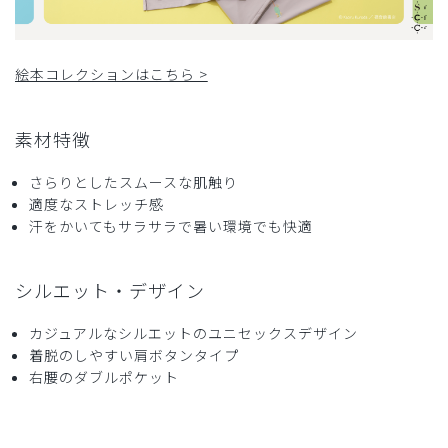
役に立った
0
絵本コレクションはこちら >
2026-07-26
ユッキー様
素材特徴
購入確認済み
年齢:
50代
身長:
150cm以下
体重:
51-55kg
さらりとしたスムースな肌触り
サイズ感
小さめ
大きめ
適度なストレッチ感
ストレッチ感
よく伸びる
伸びない
汗をかいてもサラサラで暑い環境でも快適
厚さ
とても薄い
厚い
脱ぎ着が大変
シルエット・デザイン
着たり脱いだりが大変
やっぱりファスナー付きが良いです
カジュアルなシルエットのユニセックスデザイン
商品：
R91Scrub Canvas Club:ねないこだれだスクラブ
着脱のしやすい肩ボタンタイプ
トップス(男女兼用)/ライトグレー/XXS
右腰のダブルポケット
役に立った
0