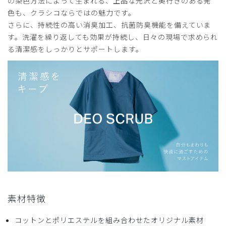
の染色方法によって生まれる、上品な光沢と奥行きのある発
色も、クラシコならではの魅力です。
サイズ感
小さめ
大きめ
ストレッチ感
よく伸びる
伸びない
さらに、持続性の高い消臭加工、抗菌防臭機能を備えていま
厚さ
とても薄い
厚い
す。洗濯を繰り返しても効果が持続し、日々の現場で求められ
脱ぎ着がしにくいです
る清潔感をしっかりとサポートします。
生地のストレッチがなさ過ぎて脱ぎ着がしにくいです。それ
以外は問題ありません。
商品：
166メンズ:デオスクラブトップス/チャコールグ
レー/S
役に立った
0
2026-07-17
ご購入者様
購入確認済み
素材特徴
年齢:
60代
身長:
166-170cm
体重:
66-70kg
コットンとポリエステルを組み合わせたオリジナル素材
サイズ感
小さめ
大きめ