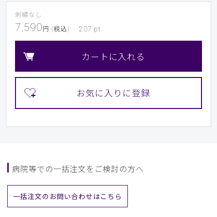
刺繍なし
7,590
​1
​2
​3
​4
​5
​6
円 (税込)
207
pt
​7
​8
​9
カートに入れる
病院等での一括注文をご検討の方へ
一括注文のお問い合わせはこちら