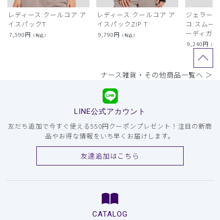
レディース:クールコア ア
レディース:クールコア ア
ジェラート
イスパックT
イスパックZIP T
コ:スムー
ーディガン
7,590
円
9,790
円
（税込）
（税込）
9,240
円
（税
ナース雑貨・その他商品一覧へ ＞
LINE公式アカウント
友だち追加で今すぐ使える550円クーポンプレゼント！注目の新商
品やお得な情報をいち早くお届けします。
友達追加はこちら
CATALOG