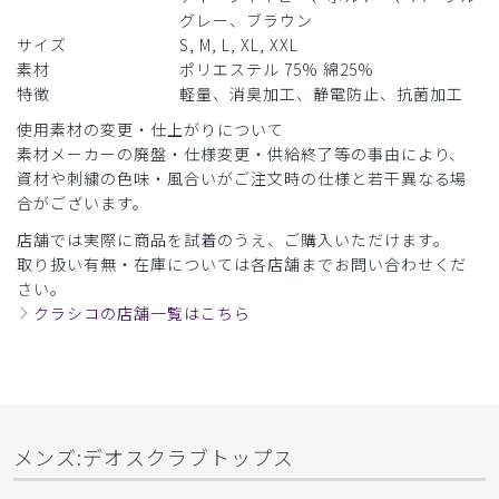
シワになりにくいとよいのですが。。。
グレー、ブラウン
サイズ
S, M, L, XL, XXL
商品：
166メンズ:デオスクラブトップス/ブルー/S
素材
ポリエステル 75% 綿25%
特徴
軽量、消臭加工、静電防止、抗菌加工
役に立った
0
使用素材の変更・仕上がりについて
素材メーカーの廃盤・仕様変更・供給終了等の事由により、
資材や刺繍の色味・風合いがご注文時の仕様と若干異なる場
合がございます。
2026-05-06
ご購入者様
店舗では実際に商品を試着のうえ、ご購入いただけます。
購入確認済み
取り扱い有無・在庫については各店舗までお問い合わせくだ
さい。
年齢:
30代
身長:
171-175cm
体重:
66-70kg
クラシコの店舗一覧はこちら
サイズ感
小さめ
大きめ
ストレッチ感
よく伸びる
伸びない
厚さ
とても薄い
厚い
スクラブ、パンツ
思ったより伸びなくて普段はＬだか、小さい感じがした。
メンズ:デオスクラブトップス
商品：
166メンズ:デオスクラブトップス/ディープグリ
ーン/L