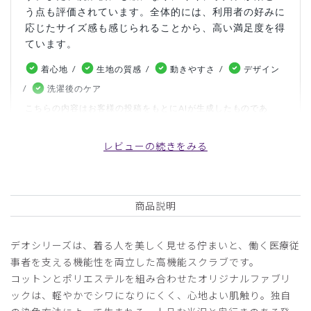
う点も評価されています。全体的には、利用者の好みに
応じたサイズ感も感じられることから、高い満足度を得
ています。
着心地
生地の質感
動きやすさ
デザイン
洗濯後のケア
こちらの内容はお客様の投稿をもとにAIが生成したものであ
り、カスタマーレビューはあくまでお客様個人の感想や意見で
す。本サイトの公式な見解を示すものではありません。
レビューの続きをみる
日付順 ↓
評価順
いいね数順
写真・動画付き順
商品説明
詳細フィルター
デオシリーズは、着る人を美しく見せる佇まいと、働く医療従
2026-07-26
事者を支える機能性を両立した高機能スクラブです。
higehige様
コットンとポリエステルを組み合わせたオリジナルファブリ
購入確認済み
ックは、軽やかでシワになりにくく、心地よい肌触り。独自
年齢:
60代
身長:
161-165cm
体重:
51-55kg