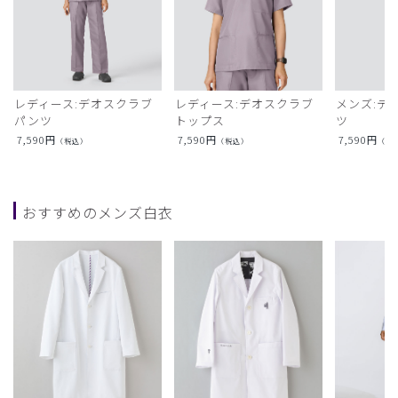
レディース:デオスクラブ
レディース:デオスクラブ
メンズ:デ
パンツ
トップス
ツ
7,590
円
7,590
円
7,590
円
（税込）
（税込）
（税
おすすめのメンズ白衣