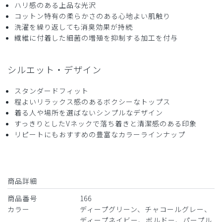
ハリ感のある上品な光沢
ストレッチ感
よく伸びる
伸びない
厚さ
とても薄い
厚い
コットン特有の柔らかさのある心地よい肌触り
洗濯を繰り返しても消臭効果が持続
少しストレッチが入れば脱ぎ着がしやすいかもしれない。
繊維に付着した細菌の増殖を抑制する加工を付与
商品：
166メンズ:デオスクラブトップス/ディープグリ
ーン/M
シルエット・デザイン
役に立った
0
スタンダードフィット
程よいリラックス感のあるボクシーなトップス
着る人や場所を選ばないシンプルなデザイン
すっきりとしたVネックで落ち着きと清潔感のある印象
2026-05-07
リピートにもおすすめの豊富なカラーラインナップ
スガ様
購入確認済み
年齢:
20代
身長:
166-170cm
体重:
56-60kg
サイズ感
小さめ
大きめ
商品詳細
ストレッチ感
よく伸びる
伸びない
厚さ
とても薄い
厚い
商品番号
166
画像で見た感じより 少し薄っぺらさを感じましたが、夏場
カラー
ディープグリーン、チャコールグレー、
は綿もはいっているので、涼しいのを期待しています。
ディープネイビー、ボルドー、パープル