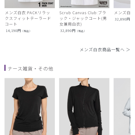
メンズ白衣:PACKリラッ
Scrub Canvas Club:ブラ
メンズ白衣
クスフィットテーラード
ック・ジャックコート(男
32,890
円
（
コート
女兼用白衣)
14,190
円
32,890
円
（税込）
（税込）
メンズ白衣商品一覧へ ＞
ナース雑貨・その他