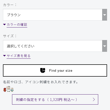
カラー：
役に立った
1
カラーの確認
2026-05-06
サイズ：
町田実様
購入確認済み
年齢:
30代
身長:
176-180cm
体重:
71-75kg
サイズ表を見る
サイズ感
小さめ
大きめ
ストレッチ感
よく伸びる
伸びない
厚さ
とても薄い
厚い
Find your size
生地について
名前やロゴ、アイコン刺繍をお入れできます。
思っとほど生地に厚みは無くペラペラでした。しばらく着て
みての判断になろうかと思います。
商品：
166メンズ:デオスクラブトップス/ボルドー/L
刺繍の指定をする（ 1,320円 税込〜 ）
役に立った
0