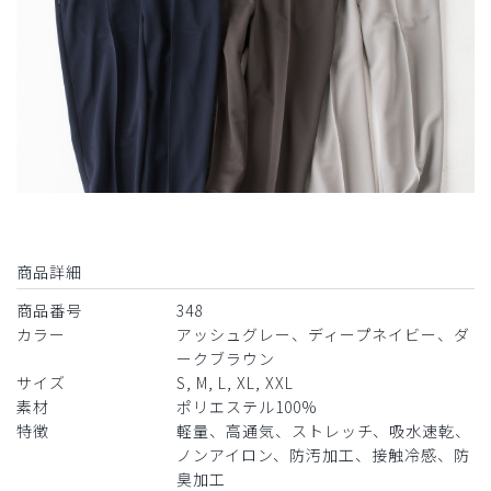
商品詳細
商品番号
348
カラー
アッシュグレー、ディープネイビー、ダ
ークブラウン
サイズ
S, M, L, XL, XXL
素材
ポリエステル100%
特徴
軽量、高通気、ストレッチ、吸水速乾、
ノンアイロン、防汚加工、接触冷感、防
臭加工