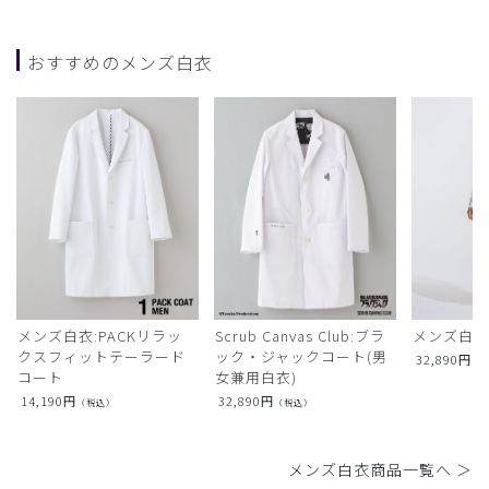
おすすめのメンズ白衣
メンズ白衣:PACKリラッ
Scrub Canvas Club:ブラ
メンズ白衣
クスフィットテーラード
ック・ジャックコート(男
32,890
円
（
コート
女兼用白衣)
14,190
円
32,890
円
（税込）
（税込）
メンズ白衣商品一覧へ ＞