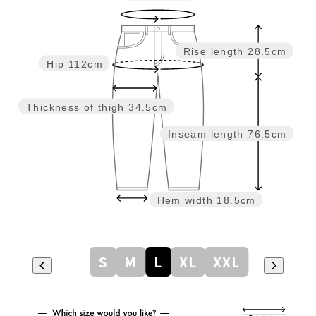
Rise length
28.5cm
Hip
112cm
Thickness of thigh
34.5cm
Inseam length
76.5cm
Hem width
18.5cm
S
M
L
XL
XXL