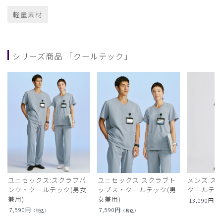
軽量素材
シリーズ商品 「クールテック」
ユニセックス:スクラブパ
ユニセックス:スクラブト
メンズ:ス
ンツ・クールテック(男女
ップス・クールテック(男
クールテ
兼用)
女兼用)
13,090
円
（
7,590
円
7,590
円
（税込）
（税込）