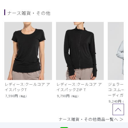
ナース雑貨・その他
レディース:クールコア ア
レディース:クールコア ア
ジェラート
イスパックT
イスパックZIP T
コ:スムー
ーディガン
7,590
円
9,790
円
（税込）
（税込）
9,240
円
（税
ナース雑貨・その他商品一覧へ ＞