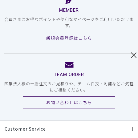
MEMBER
会員さまはお得なポイントや便利なマイページをご利用いただけま
す。
新規会員登録はこちら
TEAM ORDER
医療法人様の一括注文のお見積りや、チーム白衣・刺繍などお気軽
にご相談ください。
お問い合わせはこちら
Customer Service