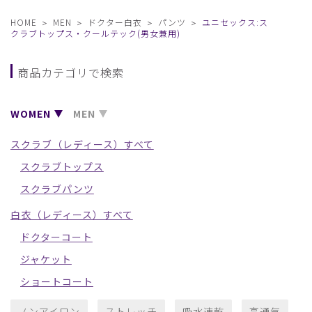
HOME
MEN
ドクター白衣
パンツ
ユニセックス:ス
クラブトップス・クールテック(男女兼用)
商品カテゴリで検索
WOMEN
MEN
スクラブ（レディース）すべて
スクラブトップス
スクラブパンツ
白衣（レディース）すべて
ドクターコート
ジャケット
ショートコート
ノンアイロン
ストレッチ
吸水速乾
高通気