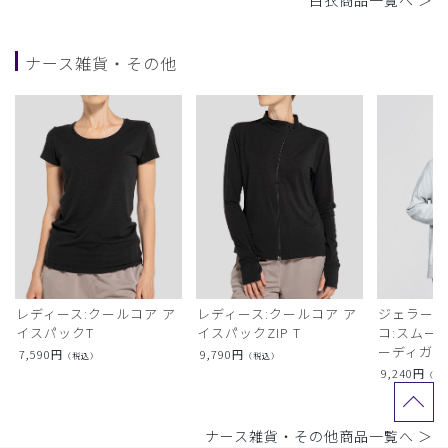
ナース雑貨・その他
レディース:クールコア ア
レディース:クールコア ア
ジェラート
イスパックT
イスパックZIP T
コ:スムー
ーディガン
7,590
円
9,790
円
（税込）
（税込）
9,240
円
（税
ナース雑貨・その他商品一覧へ ＞