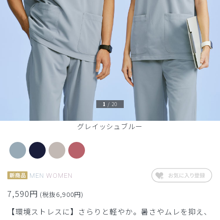
1
/
20
グレイッシュブルー
MEN
WOMEN
7,590円
(税抜6,900円)
【環境ストレスに】さらりと軽やか。暑さやムレを抑え、