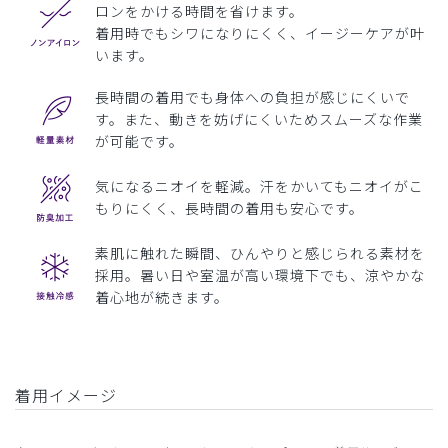
ロンをかける時間を省けます。
着用時でもシワになりにくく、イージーケアが叶
います。
長時間の着用でも身体への負担が感じにくいで
す。また、動きを妨げにくいためスムーズな作業
が可能です。
気になるニオイを軽減。汗をかいてもニオイがこ
もりにくく、長時間の着用も安心です。
素肌に触れた瞬間、ひんやりと感じられる素材を
採用。暑い日や室温が高い環境下でも、涼やかな
着心地が続きます。
着用イメージ