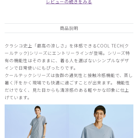
レビューの続きをみる
色も思っていたよりくすんでいる感じ
サイズ合わないため、今回は返品させていただきます。
商品：
369ユニセックス:スクラブトップス・クールテッ
ク(男女兼用)/グレイッシュブルー/S
商品説明
役に立った
0
クラシコ史上「最高の涼しさ」を体感できるCOOL TECH(ク
ールテック)シリーズにエントリーラインが登場。シリーズ特
有の機能性はそのままに、着る人を選ばないシンプルなデザ
インで日常使いにもぴったりです。
2026-07-20
クールテックシリーズは抜群の通気性と接触冷感機能で、蒸し
HK様
暑く汗をかく現場でも快適に過ごすことが出来ます。 機能性
購入確認済み
だけでなく、見た目からも清涼感のある軽やかな印象に仕上
年齢:
50代
身長:
171-175cm
体重:
66-70kg
げています。
サイズ感
小さめ
大きめ
ストレッチ感
よく伸びる
伸びない
厚さ
とても薄い
厚い
概ね満足
素材感、軽量性、生地のストレッチはどれも申し分ありませ
ん。