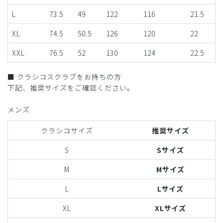
L
73.5
49
122
116
21.5
XL
74.5
50.5
126
120
22
XXL
76.5
52
130
124
22.5
■ クラシコスクラブをお持ちの方
下記、推奨サイズをご確認ください。
メンズ
クラシコサイズ
推奨サイズ
S
Sサイズ
M
Mサイズ
L
Lサイズ
XL
XLサイズ