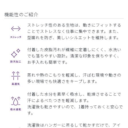
機能性のご紹介
ストレッチ性のある生地は、動きにフィットする
ことでストレスなく仕事に集中できます。また、
型崩れを防ぎ、美しいシルエットを維持します。
付着した皮脂汚れが繊維に定着しにくく、水洗い
でも落ちやすい設計。清潔な印象を保ちやすく、
お手入れも簡単です。
蒸れや熱のこもりを軽減し、汗ばむ環境や動きの
多い現場でも快適さをキープします。
付着した水分を素早く吸水し、乾燥させることで
汗によるべたつきを軽減します。
洗濯後も乾きやすいので、1着持っておくと安心で
す。
洗濯後はハンガーに吊るして乾かすだけで、アイ