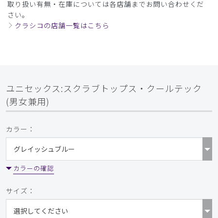
取り扱い有無・在庫については各店舗までお問い合わせくだ
ストレッチ感
よく伸びる
伸びない
厚さ
とても薄い
厚い
さい。
クラシコの店舗一覧はこちら
うーん
色味が、思っていたよりも水色に近い。写真上は緑色が入っ
ているように見えたのだが…
生地は確かに夏場涼しそうだが、ニットっぽい感じで、着た
初日にツレが出来てしまった。表面は引っかかりやすい素材
のようです。
ユニセックス:スクラブトップス・クールテック
(男女兼用)
商品：
369ユニセックス:スクラブトップス・クールテッ
ク(男女兼用)/グレイッシュブルー/S
カラー：
役に立った
0
カラーの確認
2026-05-12
サイズ：
うんと頑張ってる様
購入確認済み
年齢:
50代
身長:
161-165cm
体重:
56-60kg