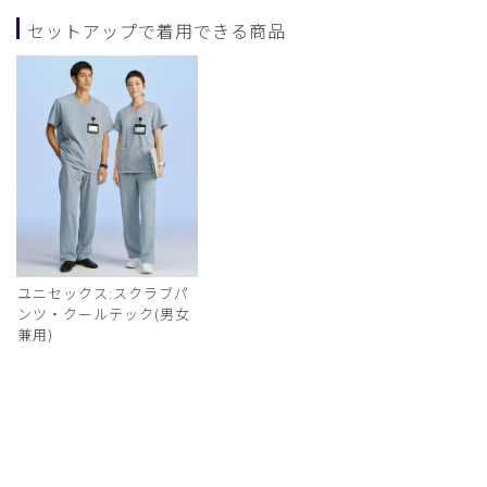
セットアップで着用できる商品
ユニセックス:スクラブパ
ンツ・クールテック(男女
兼用)