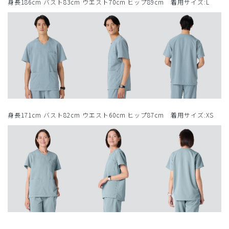
身長186cm バスト83cm ウエスト70cm ヒップ89cm 着用サイズ:L
身長171cm バスト82cm ウエスト60cm ヒップ87cm 着用サイズ:XS