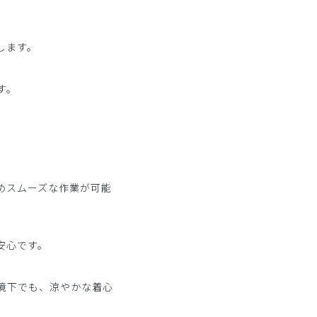
します。
す。
。
めスムーズな作業が可能
安心です。
境下でも、涼やかな着心