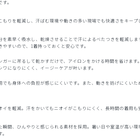
です。
こもりを軽減し、汗ばむ環境や動きの多い現場でも快適さをキープ
分を素早く吸水し、乾燥させることで汗によるべたつきを軽減しま
きやすいので、1着持っておくと安心です。
ンガーに吊るして乾かすだけで、アイロンをかける時間を省けます
シワになりにくく、イージーケアが叶います。
用でも身体への負担が感じにくいです。また、動きを妨げにくいた
オイを軽減。汗をかいてもニオイがこもりにくく、長時間の着用も
た瞬間、ひんやりと感じられる素材を採用。暑い日や室温が高い環
す。