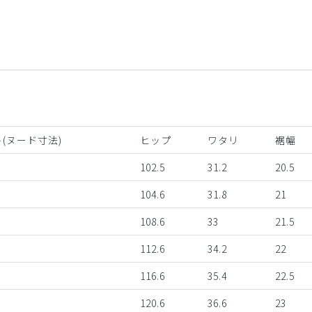
(ヌード寸法)
ヒップ
ワタリ
裾幅
102.5
31.2
20.5
104.6
31.8
21
108.6
33
21.5
112.6
34.2
22
116.6
35.4
22.5
120.6
36.6
23