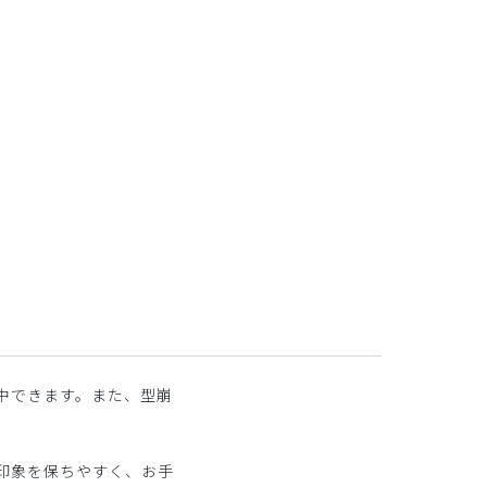
中できます。また、型崩
印象を保ちやすく、お手