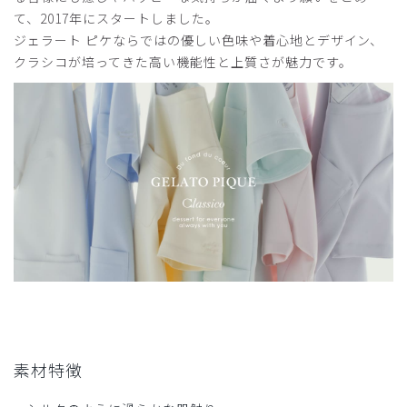
厚さ
とても薄い
厚い
て、2017年にスタートしました。
ジェラート ピケならではの優しい色味や着心地とデザイン、
イラストがカワイイなどの評価はあり見た目はいい
生地が厚くこの時期はすでに暑い
クラシコが培ってきた高い機能性と上質さが魅力です。
商品：
607ジェラート ピケ&クラシコ:プリントスクラ
ブ/アニマルミックス柄/M
役に立った
0
2026-05-17
ガジュ様
購入確認済み
年齢:
40代
身長:
166-170cm
体重:
56-60kg
サイズ感
小さめ
大きめ
ストレッチ感
よく伸びる
伸びない
厚さ
とても薄い
厚い
素材特徴
ノンアイロンでいつもパリッと！