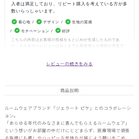
入者は満足しており、リピート購入を考えている方が多
数いらっしゃいます。
着心地
デザイン
生地の質感
モチベーション
好評
こちらの内容はお客様の投稿をもとにAIが生成したものであ
り、カスタマーレビューはあくまでお客様個人の感想や意見で
す。本サイトの公式な見解を示すものではありません。
レビューの続きをみる
日付順 ↓
評価順
いいね数順
写真・動画付き順
詳細フィルター
商品説明
2026-05-19
ルームウェアブランド「ジェラート ピケ」とのコラボレーシ
ご購入者様
ョン。
購入確認済み
「あらゆる年代のみなさまに喜んでもらえるルームウェア」
年齢:
50代
という想いがお部屋の中だけにとどまらず、医療現場で頑張
る皆様にも癒しやハッピーな気持ちが届くよう願いをこめ
サイズ感
小さめ
大きめ