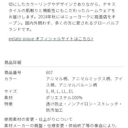
切にしたカラーリングやデザインでありながら、テキス
タイルの肌触りと機能性にもこだわったルームウェアを
お届けします。2018年秋にはニューヨークに路面店をオ
2026-03-03
ープン。国内外問わず、多くの方に愛されるグローバルブ
ランドです。
minnminn様
購入確認済み
gelato pique オフィシャルサイトはこちら>
年齢:
30代
身長:
161-165cm
体重:
51-55kg
大変満足
アイスの柄が可愛くて職場で好評です。癒されます。
商品詳細
商品：
607ジェラート ピケ&クラシコ:プリントスクラ
商品番号
607
ブ/アイス柄/M
カラー
アニマル柄、アニマルミックス柄、アイ
ス柄、アニマルバルーン柄
役に立った
0
サイズ
S, M, L, LL, EL
素材
ポリエステル100%
特徴
透け防止・ノンアイロン・ストレッチ・
防汚加工
​1
​2
​3
​4
​5
​6
使用素材の変更・仕上がりについて
​7
​8
素材メーカーの廃盤・仕様変更・供給終了等の事由により、