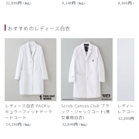
32,890
円
9,240
円
8,690
円
（税込）
（税込）
（税
おすすめのレディース白衣
レディース白衣:PACKレ
Scrub Canvas Club:ブラ
レディース
ギュラーフィットテーラ
ック・ジャックコート(男
レアコー
ードコート
女兼用白衣)
32,890
円
（
14,190
円
32,890
円
（税込）
（税込）