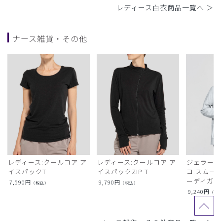
レディース白衣商品一覧へ ＞
ナース雑貨・その他
レディース:クールコア ア
レディース:クールコア ア
ジェラート
イスパックT
イスパックZIP T
コ:スムー
ーディガン
7,590
円
9,790
円
（税込）
（税込）
9,240
円
（税