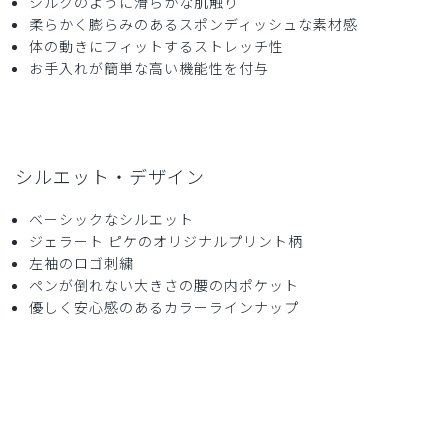
シルクのように滑らかな肌触り
小児科で使います。着心地が大変気持ちよく、洗って干した
柔らかく膨らみのあるスポンディッシュな素材感
らもうシワがないことが最高です。
体の動きにフィットするストレッチ性
イラストも優しく柔らかく描かれているので、子供たちなら
お手入れが簡単な高い機能性を付与
万人受けです。
商品：
607ジェラート ピケ&クラシコ:プリントスクラ
ブ/アニマルバルーン柄/LL
シルエット・デザイン
役に立った
0
ベーシックなシルエット
ジェラート ピケのオリジナルプリント柄
左袖のロゴ刺繍
2026-04-05
ペンが倒れない大きさの腰の内ポケット
ご購入者様
優しく安心感のあるカラーラインナップ
購入確認済み
年齢:
40代
身長:
161-165cm
体重:
51-55kg
サイズ感
小さめ
大きめ
ストレッチ感
よく伸びる
伸びない
厚さ
とても薄い
厚い
柄がかわいいので全種類集めました。小児科の患者さんのお