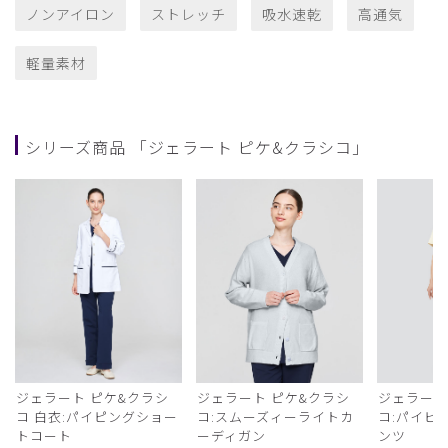
ノンアイロン
ストレッチ
吸水速乾
高通気
軽量素材
シリーズ商品 「ジェラート ピケ&クラシコ」
ジェラート ピケ&クラシ
ジェラート ピケ&クラシ
ジェラート
コ 白衣:パイピングショー
コ:スムーズィーライトカ
コ:パイピ
トコート
ーディガン
ンツ