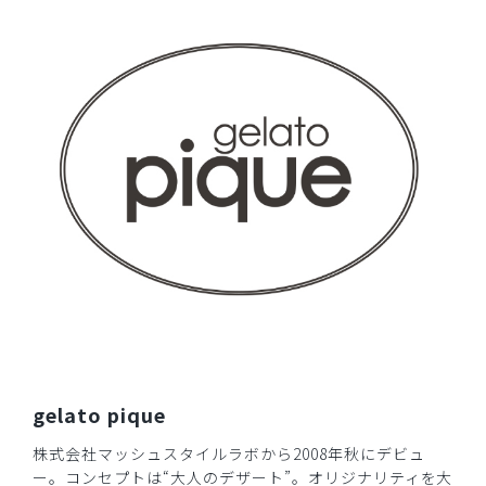
母さんから褒めていただくこともあります。優しい柄で気に
入ってます。
商品：
607ジェラート ピケ&クラシコ:プリントスクラ
ブ/アニマルミックス柄/LL
役に立った
0
2026-03-24
ご購入者様
購入確認済み
年齢:
40代
身長:
156-160cm
体重:
46-50kg
とてもかわいく生地も着心地良くて満足です。
商品：
607ジェラート ピケ&クラシコ:プリントスクラ
gelato pique
ブ/アニマルミックス柄/M
株式会社マッシュスタイルラボから2008年秋にデビュ
役に立った
0
ー。コンセプトは“大人のデザート”。オリジナリティを大