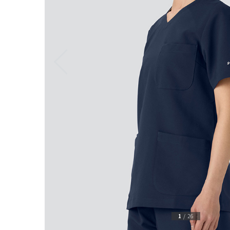
1
/
26