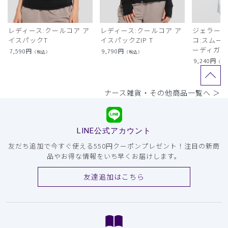
レディース:クールコア ア
レディース:クールコア ア
ジェラート
イスパックT
イスパックZIP T
コ:スムー
ーディガン
7,590
円
9,790
円
（税込）
（税込）
9,240
円
（税
ナース雑貨・その他商品一覧へ ＞
LINE公式アカウント
友だち追加で今すぐ使える550円クーポンプレゼント！注目の新商
品やお得な情報をいち早くお届けします。
友達追加はこちら