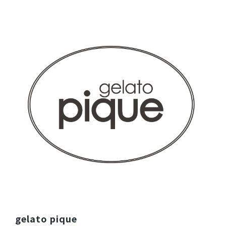
サイズ感
小さめ
大きめ
ストレッチ感
よく伸びる
伸びない
厚さ
とても薄い
厚い
左腕のジェラートピケの刺繍がオシャレでかわいいです。ま
た買いたいです。
商品：
608ジェラート ピケ&クラシコ:プルオーバースク
ラブ/ディープネイビー/EL
役に立った
0
2026-04-09
ご購入者様
購入確認済み
年齢:
20代
身長:
161-165cm
体重:
46-50kg
サイズ感
小さめ
大きめ
ライトブルーを以前購入し、着心地が良かったので色違いで
gelato pique
購入しました。