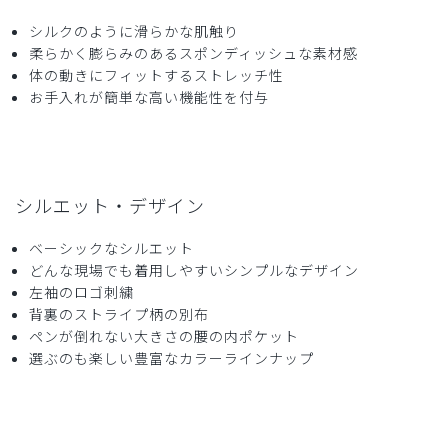
購入確認済み
シルクのように滑らかな肌触り
年齢:
40代
身長:
156-160cm
体重:
66-70kg
柔らかく膨らみのあるスポンディッシュな素材感
サイズ感
小さめ
大きめ
体の動きにフィットするストレッチ性
ストレッチ感
よく伸びる
伸びない
お手入れが簡単な高い機能性を付与
厚さ
とても薄い
厚い
思ってたより淡い色合いでしたが、かえって着やすい感じで
す。暑くなるので、これからの季節に活躍しそうです。
商品：
608ジェラート ピケ&クラシコ:プルオーバースク
シルエット・デザイン
ラブ/ミント/LL
ベーシックなシルエット
役に立った
0
どんな現場でも着用しやすいシンプルなデザイン
左袖のロゴ刺繍
背裏のストライプ柄の別布
ペンが倒れない大きさの腰の内ポケット
2026-04-13
選ぶのも楽しい豊富なカラーラインナップ
ご購入者様
購入確認済み
年齢:
20代
身長:
161-165cm
体重:
56-60kg