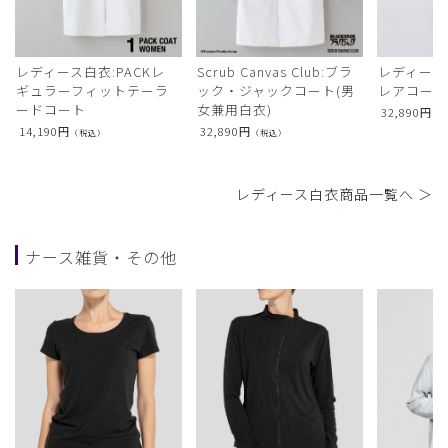
レディース白衣:PACKレ
Scrub Canvas Club:ブラ
レディース
ギュラーフィットテーラ
ック・ジャックコート(男
レアコー
ードコート
女兼用白衣)
32,890
円
（
14,190
円
32,890
円
（税込）
（税込）
レディース白衣商品一覧へ ＞
ナース雑貨・その他