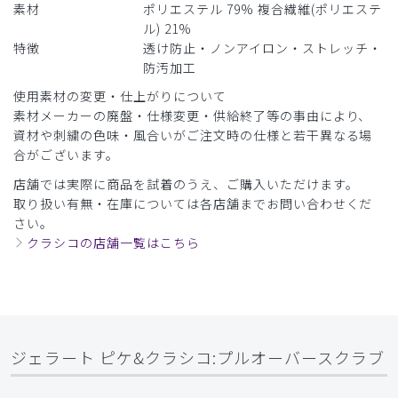
商品：
608ジェラート ピケ&クラシコ:プルオーバースク
素材
ポリエステル 79% 複合繊維(ポリエステ
ラブ/ディープネイビー/LL
ル) 21%
特徴
透け防止・ノンアイロン・ストレッチ・
役に立った
0
防汚加工
使用素材の変更・仕上がりについて
素材メーカーの廃盤・仕様変更・供給終了等の事由により、
​1
​2
​3
​4
​5
​6
資材や刺繍の色味・風合いがご注文時の仕様と若干異なる場
合がございます。
​7
​8
​9
店舗では実際に商品を試着のうえ、ご購入いただけます。
取り扱い有無・在庫については各店舗までお問い合わせくだ
さい。
クラシコの店舗一覧はこちら
ジェラート ピケ&クラシコ:プルオーバースクラブ