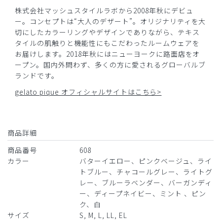
テンションが上がる1着です。
株式会社マッシュスタイルラボから2008年秋にデビュ
ー。コンセプトは“大人のデザート”。オリジナリティを大
商品：
608ジェラート ピケ&クラシコ:プルオーバースク
切にしたカラーリングやデザインでありながら、テキス
ラブ/ブルーラベンダー/M
タイルの肌触りと機能性にもこだわったルームウェアを
お届けします。2018年秋にはニューヨークに路面店をオ
役に立った
0
ープン。国内外問わず、多くの方に愛されるグローバルブ
ランドです。
gelato pique オフィシャルサイトはこちら>
2026-04-05
ご購入者様
購入確認済み
商品詳細
年齢:
40代
身長:
161-165cm
体重:
56-60kg
商品番号
608
サイズ感
小さめ
大きめ
カラー
バターイエロー、ピンクベージュ、ライ
ストレッチ感
よく伸びる
伸びない
トブルー、チャコールグレー、ライトグ
厚さ
とても薄い
厚い
レー、ブルーラベンダー、バーガンディ
生地も厚すぎず、動きやすい素材で満足しています。左腕の
ー、ディープネイビー、ミント 、ピン
𝐠𝐞𝐥𝐚𝐭𝐨 𝐩𝐢𝐪𝐮𝐞の刺繍がワンポイントでかわいくて気に入って
ク、白
ます。
サイズ
S, M, L, LL, EL