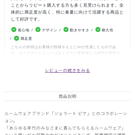
ことからリピート購入する方も多く見受けられます。全
体的に満足度が高く、特に春夏に向けて活躍する商品と
して好評です。
着心地
デザイン
動きやすさ
耐久性
満足度
こちらの内容はお客様の投稿をもとにAIが生成したものであ
り、カスタマーレビューはあくまでお客様個人の感想や意見で
す。本サイトの公式な見解を示すものではありません。
レビューの続きをみる
日付順 ↓
評価順
いいね数順
写真・動画付き順
詳細フィルター
商品説明
2026-06-20
ルームウェアブランド「ジェラート ピケ」とのコラボレーシ
MH様
ョン。
購入確認済み
「あらゆる年代のみなさまに喜んでもらえるルームウェア」
年齢:
20代
身長:
156-160cm
体重:
45kg以下