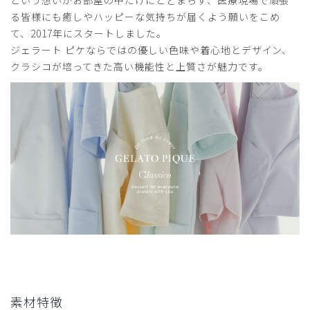
という想いがお部屋の中だけにとどまらず、医療現場で頑張
る皆様にも癒しやハッピーな気持ちが届くよう願いをこめ
サイズ感
小さめ
大きめ
ストレッチ感
よく伸びる
伸びない
て、2017年にスタートしました。
厚さ
とても薄い
厚い
ジェラート ピケならではの優しい色味や着心地とデザイン、
スタッフ用に購入しました。
クラシコが培ってきた高い機能性と上質さが魅力です。
チャコールグレーは特に人気の色のようで、暗すぎず落ち着
きのある上品な色で素敵です。生地はしっかりしていてなめ
らかで、乾燥機をかけると他のスクラブは多少はしわがつい
てしまうなか、このスクラブはまったくのしわ知らずです。
使用して4ヶ月なので耐久性はまだわかりませんが、スタッ
フも気に入って着てくれているので良かったです。
商品：
608ジェラート ピケ&クラシコ:プルオーバースク
ラブ/チャコールグレー/M
役に立った
0
2026-04-15
素材特徴
ご購入者様