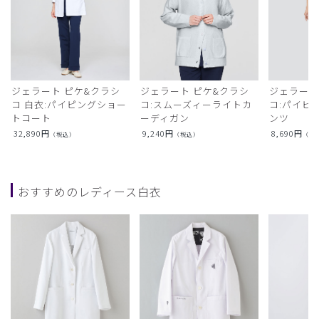
ジェラート ピケ&クラシ
ジェラート ピケ&クラシ
ジェラート
コ 白衣:パイピングショー
コ:スムーズィーライトカ
コ:パイピ
トコート
ーディガン
ンツ
32,890
円
9,240
円
8,690
円
（税込）
（税込）
（税
おすすめのレディース白衣