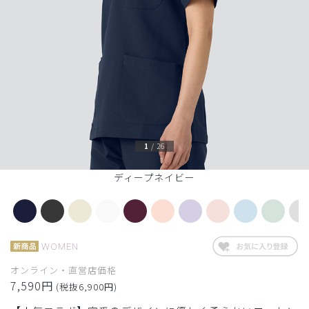
1
/
26
ディープネイビー
WOMEN
オンライン・直営店価格
7,590円
(税抜6,900円)