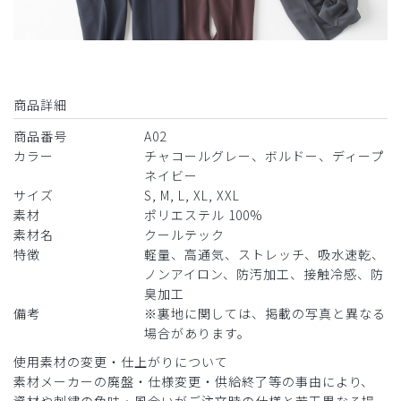
商品詳細
商品番号
A02
カラー
チャコールグレー、ボルドー、ディープ
ネイビー
サイズ
S, M, L, XL, XXL
素材
ポリエステル 100%
素材名
クールテック
特徴
軽量、高通気、ストレッチ、吸水速乾、
ノンアイロン、防汚加工、接触冷感、防
臭加工
備考
※裏地に関しては、掲載の写真と異なる
場合があります。
使用素材の変更・仕上がりについて
素材メーカーの廃盤・仕様変更・供給終了等の事由により、