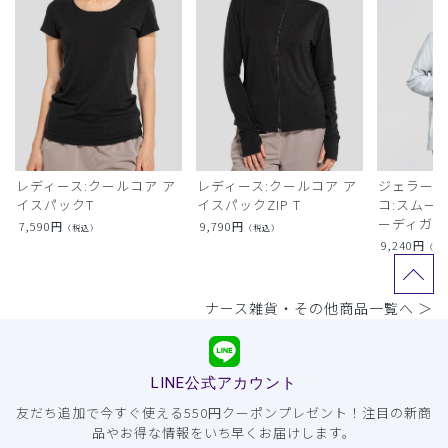
レディース:クールコア ア
レディース:クールコア ア
ジェラート
イスパックT
イスパックZIP T
コ:スムー
ーディガン
7,590
円
9,790
円
（税込）
（税込）
9,240
円
（税
ナース雑貨・その他商品一覧へ ＞
LINE公式アカウント
友だち追加で今すぐ使える550円クーポンプレゼント！注目の新商
品やお得な情報をいち早くお届けします。