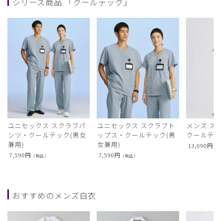
シリーズ商品 「クールテック」
ユニセックス:スクラブパ
ユニセックス:スクラブト
メンズ:ス
ンツ・クールテック(男女
ップス・クールテック(男
クールテ
兼用)
女兼用)
13,090
円
（
7,590
円
7,590
円
（税込）
（税込）
おすすめのメンズ白衣