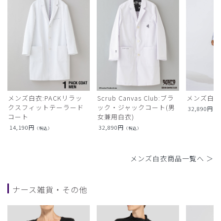
メンズ白衣:PACKリラッ
Scrub Canvas Club:ブラ
メンズ白衣
クスフィットテーラード
ック・ジャックコート(男
32,890
円
（
コート
女兼用白衣)
14,190
円
32,890
円
（税込）
（税込）
メンズ白衣商品一覧へ ＞
ナース雑貨・その他