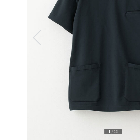
1
/
13