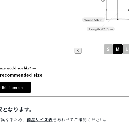
Waist
53cm
Length
67.5cm
S
M
L
 recommended size
y this item on
安となります。
が異なるため、
商品サイズ表
をあわせてご確認ください。