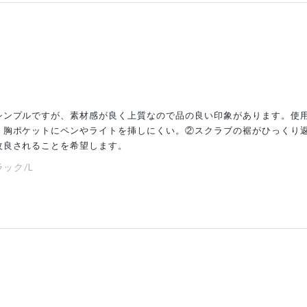
シンプルですが、素材感が良く上質なので品の良い印象があります。使
、胸ポケットにペンやライトを挿しにくい。②スクラブの裾がひっくり
改良されることを希望します。
ック/L