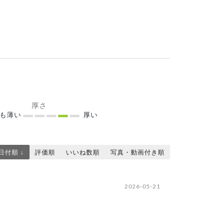
厚さ
ても薄い
厚い
日付順 ↓
評価順
いいね数順
写真・動画付き順
2026-05-21