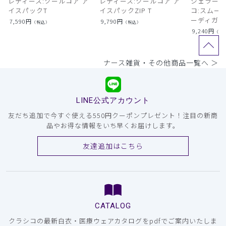
レディース:クールコア ア
レディース:クールコア ア
ジェラート
イスパックT
イスパックZIP T
コ:スムー
ーディガン
7,590
円
9,790
円
（税込）
（税込）
9,240
円
（税
ナース雑貨・その他商品一覧へ ＞
LINE公式アカウント
友だち追加で今すぐ使える550円クーポンプレゼント！注目の新商
品やお得な情報をいち早くお届けします。
友達追加はこちら
CATALOG
クラシコの最新白衣・医療ウェアカタログをpdfでご案内いたしま