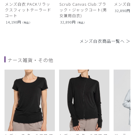
メンズ白衣:PACKリラッ
Scrub Canvas Club:ブラ
メンズ白衣
クスフィットテーラード
ック・ジャックコート(男
32,890
円
（
コート
女兼用白衣)
14,190
円
32,890
円
（税込）
（税込）
メンズ白衣商品一覧へ ＞
ナース雑貨・その他