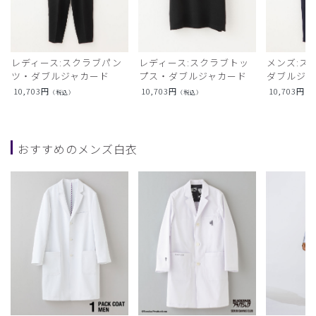
レディース:スクラブパン
レディース:スクラブトッ
メンズ:ス
ツ・ダブルジャカード
プス・ダブルジャカード
ダブルジャ
10,703
円
10,703
円
10,703
円
（税込）
（税込）
（
おすすめのメンズ白衣