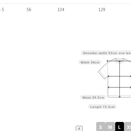
.5
56
134
129
Sleeve len
Shoulder width
53cm
Width
59cm
Waist
56.5cm
Length
72.5cm
S
M
L
X