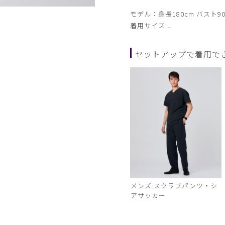
ボルドー
モデル：身長180cm バスト90
着用サイズ:L
セットアップで着用で
メンズ:スクラブパンツ・シ
アサッカー