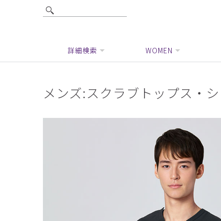
詳細検索
WOMEN
メンズ:スクラブトップス・