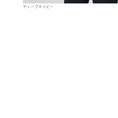
ディープネイビー