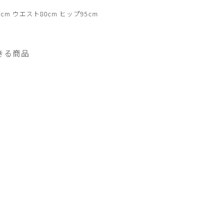
ライム
cm ウエスト80cm ヒップ95cm
きる商品