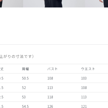
上がりの寸法です）
着丈
肩幅
バスト
ウエスト
.5
50.5
108
103
.5
52
113
108
.5
53
118
113
.5
54.5
126
121