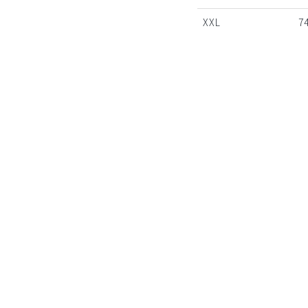
XXL
74