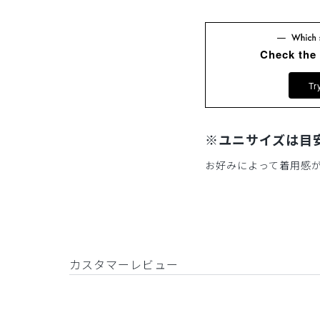
Check the
Tr
※ユニサイズは目
お好みによって着用感
カスタマーレビュー