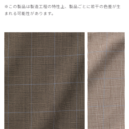
※この製品は製造工程の特性上、製品ごとに若干の色差が生
まれる可能性があります。
2026-05-31
モネ様
購入確認済み
年齢:
40代
身長:
161-165cm
体重:
61-65kg
サイズ感
小さめ
大きめ
ストレッチ感
よく伸びる
伸びない
厚さ
とても薄い
厚い
丁度よい生地
生地の感じが、少し厚いのかなと思っていましたが、ちょう
どよく、夏でもきれそうです。高級感のある生地で、きにな
るほどチェックもめだたず、買ってよかったです。
商品：
L45レディース:グレンチェックスクラブトップ
ス/ネイビー/XL
役に立った
0