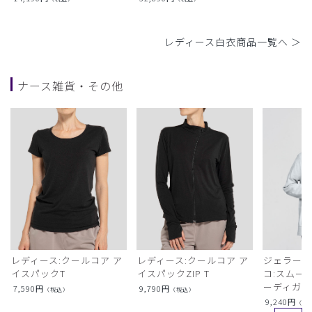
レディース白衣商品一覧へ ＞
ナース雑貨・その他
レディース:クールコア ア
レディース:クールコア ア
ジェラート
イスパックT
イスパックZIP T
コ:スムー
ーディガン
7,590
円
9,790
円
（税込）
（税込）
9,240
円
（税