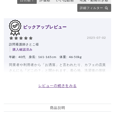
詳細フィルター
ピックアップレビュー
2025-07-02
訪問看護師さとこ様
購入確認済み
年齢:
40代
身長:
161-165cm
体重:
46-50kg
同業者や利用者から「お洒落」と言われたり、カフェの店員
さんにも『どこの？」と聞かれます。着心地、洗濯後の形状
など大満足です。
商品：
L45レディース:グレンチェックスクラブトップ
レビューの続きをみる
ス/ブラウン/M
役に立った
4
商品説明