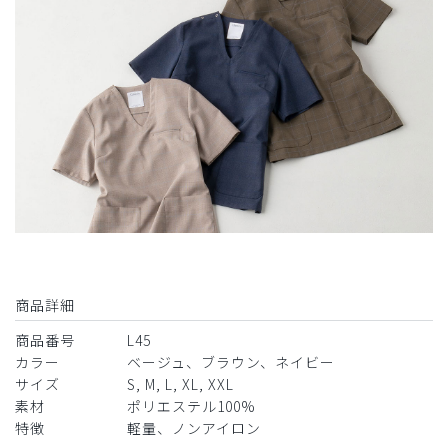
2026-05-16
ご購入者様
購入確認済み
年齢:
30代
身長:
156-160cm
体重:
51-55kg
サイズ感
小さめ
大きめ
ストレッチ感
よく伸びる
伸びない
厚さ
とても薄い
厚い
デザインは素敵でしたが結構小さめでした。普段より1〜2
サイズくらい上の方がいいかもしれません。
商品：
L45レディース:グレンチェックスクラブトップ
商品詳細
ス/ネイビー/M
商品番号
L45
カラー
ベージュ、ブラウン、ネイビー
役に立った
0
サイズ
S, M, L, XL, XXL
素材
ポリエステル100%
特徴
軽量、ノンアイロン
​1
​2
​3
​4
​5