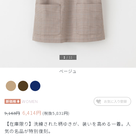
1
/
11
ベージュ
WOMEN
6,414円
9,163円
(税抜5,831円)
【在庫限り】洗練された柄ゆきが、装いを高める一着。人
気の名品が特別復刻。