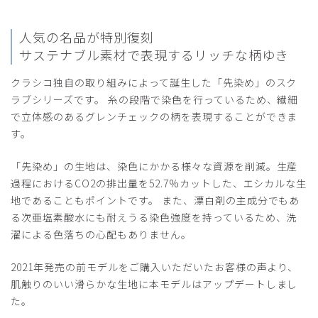
2026-06-08
人気の名品が特別復刻
ご購入者様
サステナブル素材で表現するリッチな柄ゆき
購入確認済み
クラシコ独自の取り組みによって誕生した「先染め」のスク
年齢:
50代
身長:
156-160cm
体重:
46-50kg
ラブシリーズです。 糸の段階で染色を行っているため、繊細
サイズ感
小さめ
大きめ
ストレッチ感
よく伸びる
伸びない
で立体感のあるグレンチェックの柄を表現することができま
厚さ
とても薄い
厚い
す。
ストレッチとシャリ感などの生地、生地の発色、着心地、す
べて想像通りのスクラブです。終売になるとは大変残念で
「先染め」の生地は、染色にかかる様々な資源を削減。生産
す。もっと早く購入していたらよかったです。すでに遅し…
過程におけるCO2の排出量を52.7%カットした、エシカルな生
ブラウンが一番欲しかったです。
地であることもポイントです。 また、漂白剤の主成分でもあ
たまたま用事があり通りかかりの3月下旬、丸の内店に伺っ
る次亜塩素酸水にも耐えうる染色強度を持っているため、洗
た際に対応してくださった女性スタッフさんの声掛けがよろ
濯による色落ちの心配もありません。
しく嬉しかったです←余談です。
商品：
L45レディース:グレンチェックスクラブトップ
2021年発売の前モデルをご購入いただいたお客様の声より、
ス/ネイビー/M
肌触りのいい滑らかな生地に本モデルはアップデートしまし
た。
役に立った
0