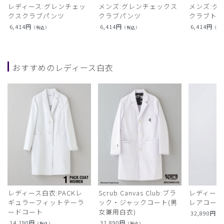
レディース:グレンチェッ
メンズ:グレンチェックス
メンズ:グ
クスクラブパンツ
クラブパンツ
クラブト
6,414
円
6,414
円
6,414
円
（税込）
（税込）
（税
おすすめのレディース白衣
レディース白衣:PACKレ
Scrub Canvas Club:ブラ
レディース
ギュラーフィットテーラ
ック・ジャックコート(男
レアコー
ードコート
女兼用白衣)
32,890
円
（
14,190
円
32,890
円
（税込）
（税込）