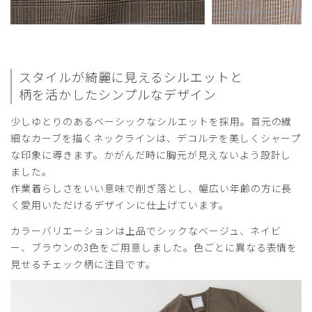
2026-05-21
ご購入者様
スタイルが綺麗に見えるシルエットと
購入確認済み
柄を活かしたシンプルなデザイン
年齢:
20代
身長:
166-170cm
体重:
56-60kg
少しゆとりのあるベーシックなシルエットを採用。首元の繊
サイズ感
小さめ
大きめ
ストレッチ感
よく伸びる
伸びない
細なカーブを描くネックラインは、デコルテを美しくシャープ
厚さ
とても薄い
厚い
な印象に導きます。かがんだ時に胸元が見えないよう設計し
デザインは可愛い。
ました。
丈も長いので足長効果もある。
作業着らしさをいい意味で削ぎ落とし、幅広い年齢の方に長
生地は伸びないので動きづらい。
く愛用いただけるデザインに仕上げています。
ハリのあるしっかりとした生地なので、熱がこもりやすくて
カラーバリエーションは上品でシックなベージュ、ネイビ
夏は不向き、冬に活躍しそう。
ー、ブラウンの3色をご用意しました。色ごとに異なる表情を
商品：
L45レディース:グレンチェックスクラブトップ
見せるチェック柄に注目です。
ス/ネイビー/L
役に立った
0