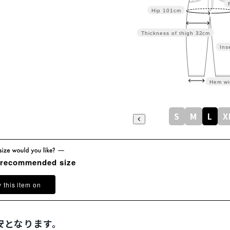
Hip
101cm
Thickness of thigh
32cm
Ins
Hem wi
S
M
L
X
 recommended size
y this item on
安となります。