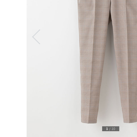
1
/
10