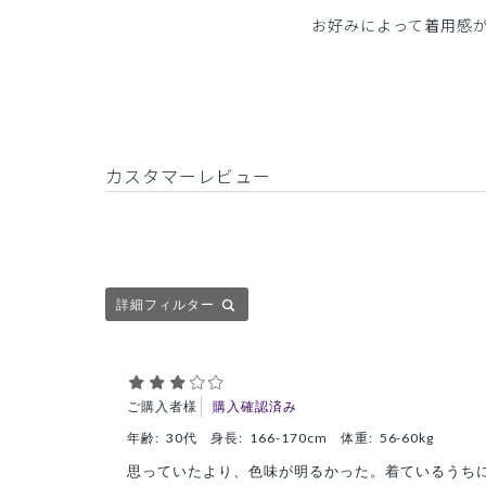
お好みによって着用感
カスタマーレビュー
詳細フィルター
ご購入者様
購入確認済み
年齢:
30代
身長:
166-170cm
体重:
56-60kg
思っていたより、色味が明るかった。着ているうち