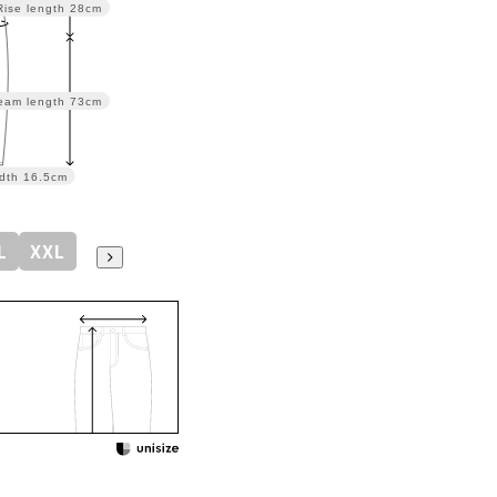
Rise length
28cm
eam length
73cm
dth
16.5cm
L
XXL