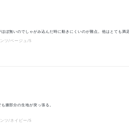
がほぼ無いのでしゃがみ込んだ時に動きにくいのが難点。他はとても満
ンツ/ベージュ/S
でも膝部分の生地が突っ張る。
ンツ/ネイビー/S