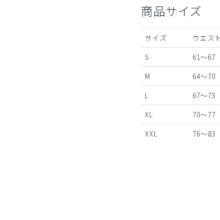
商品サイズ
サイズ
ウエスト
S
61～67
M
64～70
L
67～73
XL
70～77
XXL
76～83