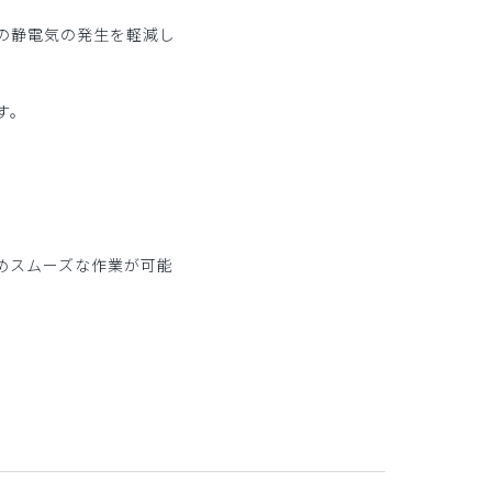
の静電気の発生を軽減し
す。
。
めスムーズな作業が可能