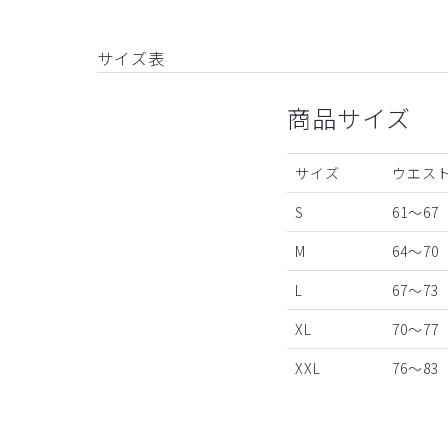
サイズ表
商品サイズ
サイズ
ウエスト
S
61～67
M
64～70
L
67～73
XL
70～77
XXL
76～83