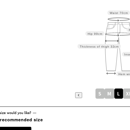
Waist
70cm
Hip
99cm
Thickness of thigh
32cm
Ins
Hem wi
S
M
L
X
 recommended size