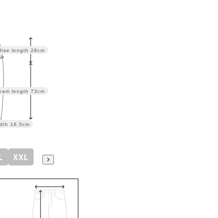
Rise length
28cm
eam length
73cm
dth
16.5cm
L
XXL