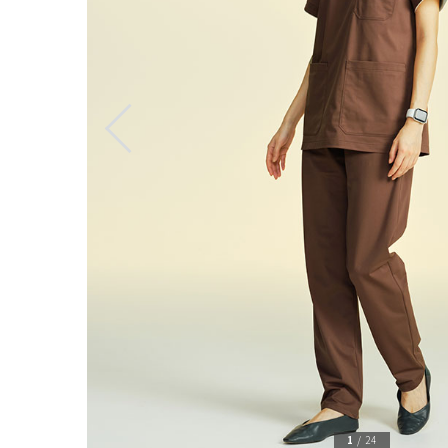
1
/
24