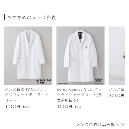
おすすめのメンズ白衣
メンズ白衣:PACKリラッ
Scrub Canvas Club:ブラ
メンズ白衣
クスフィットテーラード
ック・ジャックコート(男
32,890
円
（
コート
女兼用白衣)
14,190
円
32,890
円
（税込）
（税込）
メンズ白衣商品一覧へ ＞