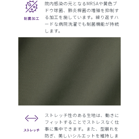
院内感染の元となるMRSAや黄色ブ
ドウ球菌、肺炎桿菌の増殖を抑制す
る加工を施しています。繰り返すハ
ードな病院洗濯でも制菌機能が持続
します。
ストレッチ性のある生地は、動きに
フィットすることでストレスなく仕
事に集中できます。また、型崩れを
防ぎ、美しいシルエットを維持しま