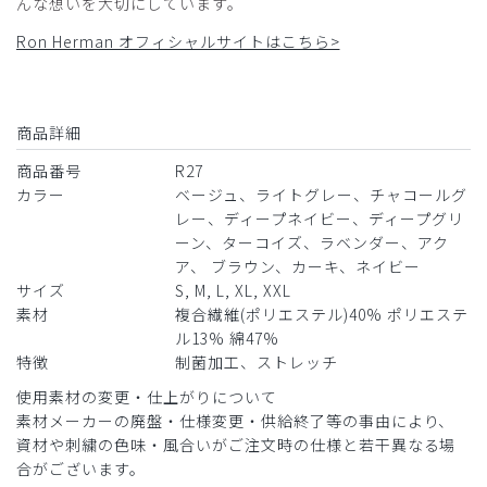
んな想いを大切にしています。
Ron Herman オフィシャルサイトはこちら>
2026-04-15
カクカク様
商品詳細
購入確認済み
商品番号
R27
年齢:
50代
身長:
151-155cm
体重:
66-70kg
カラー
ベージュ、ライトグレー、チャコールグ
サイズ感
小さめ
大きめ
レー、ディープネイビー、ディープグリ
ストレッチ感
よく伸びる
伸びない
ーン、ターコイズ、ラベンダー、アク
厚さ
とても薄い
厚い
ア、 ブラウン、カーキ、ネイビー
ロンハーマンのスクラブ 、気に入りました。
サイズ
S, M, L, XL, XXL
商品：
R27メンズ:Ron Herman スクラブトップス/ライ
素材
複合繊維(ポリエステル)40% ポリエステ
トグレー/M
ル13% 綿47%
特徴
制菌加工、ストレッチ
役に立った
0
使用素材の変更・仕上がりについて
素材メーカーの廃盤・仕様変更・供給終了等の事由により、
資材や刺繍の色味・風合いがご注文時の仕様と若干異なる場
​1
​2
​3
​4
​5
​6
合がございます。