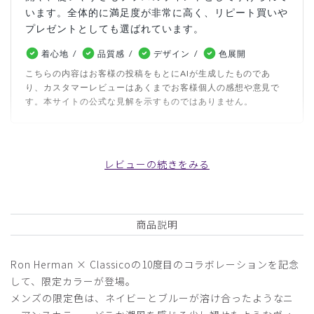
います。全体的に満足度が非常に高く、リピート買いや
プレゼントとしても選ばれています。
着心地
品質感
デザイン
色展開
こちらの内容はお客様の投稿をもとにAIが生成したものであ
り、カスタマーレビューはあくまでお客様個人の感想や意見で
す。本サイトの公式な見解を示すものではありません。
日付順 ↓
評価順
いいね数順
写真・動画付き順
レビューの続きをみる
詳細フィルター
2026-06-17
商品説明
りゃんつ様
購入確認済み
Ron Herman × Classicoの10度目のコラボレーションを記念
年齢:
50代
身長:
171-175cm
体重:
71-75kg
して、限定カラーが登場。
サイズ感
小さめ
大きめ
メンズの限定色は、ネイビーとブルーが溶け合ったようなニ
ストレッチ感
よく伸びる
伸びない