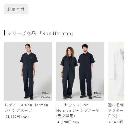
軽量素材
シリーズ商品 「Ron Herman」
レディース:Ron Herman
ユニセックス:Ron
選べる刺繍:R
ジャンプスーツ
Herman ジャンプスーツ
ドクターコ
(男女兼用)
白衣)
41,690
円
（税込）
41,690
円
41,690
円
（税込）
（