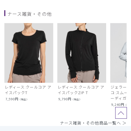
ナース雑貨・その他
レディース:クールコア ア
レディース:クールコア ア
ジェラート
イスパックT
イスパックZIP T
コ:スムー
ーディガン
7,590
円
9,790
円
（税込）
（税込）
9,240
円
（税
ナース雑貨・その他商品一覧へ ＞