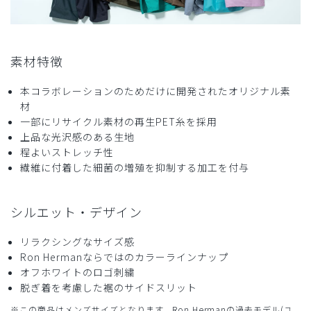
商品：
R27メンズ:Ron Herman スクラブトップス/ベー
ジュ/XL
役に立った
0
素材特徴
本コラボレーションのためだけに開発されたオリジナル素
材
2026-04-23
一部にリサイクル素材の再生PET糸を採用
オキ神様
上品な光沢感のある生地
購入確認済み
程よいストレッチ性
繊維に付着した細菌の増殖を抑制する加工を付与
年齢:
40代
身長:
176-180cm
体重:
76-80kg
サイズ感
小さめ
大きめ
ストレッチ感
よく伸びる
伸びない
シルエット・デザイン
厚さ
とても薄い
厚い
首が開きすぎで
リラクシングなサイズ感
モデルみたいな白人の方をイメージして着ると結構ガッカリ
Ron Hermanならではのカラーラインナップ
するかもです。生地もかなり厚い。
オフホワイトのロゴ刺繍
色はカッコいい。
脱ぎ着を考慮した裾のサイドスリット
商品：
R27メンズ:Ron Herman スクラブトップス/ディ
※この商品はメンズサイズとなります。Ron Hermanの過去モデル(ユ