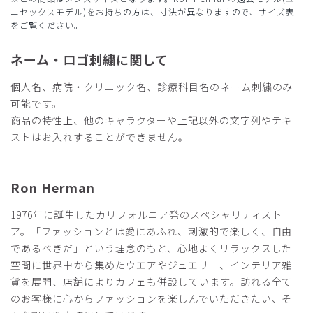
ープネイビー/XXL
ニセックスモデル)をお持ちの方は、寸法が異なりますので、サイズ表
をご覧ください。
役に立った
0
ネーム・ロゴ刺繍に関して
個人名、病院・クリニック名、診療科目名のネーム刺繍のみ
可能です。
2026-04-22
商品の特性上、他のキャラクターや上記以外の文字列やテキ
ご購入者様
購入確認済み
ストはお入れすることができません。
年齢:
50代
身長:
181-185cm
体重:
71-75kg
サイズ感
小さめ
大きめ
Ron Herman
ストレッチ感
よく伸びる
伸びない
厚さ
とても薄い
厚い
1976年に誕生したカリフォルニア発のスペシャリティスト
歯科医院で使用しています。
ア。「ファッションとは愛にあふれ、刺激的で楽しく、自由
生地の質感や色彩に満足しています。
であるべきだ」という理念のもと、心地よくリラックスした
商品：
R27メンズ:Ron Herman スクラブトップス/カー
空間に世界中から集めたウエアやジュエリー、インテリア雑
キ/XL
貨を展開、店舗によりカフェも併設しています。訪れる全て
のお客様に心からファッションを楽しんでいただきたい、そ
役に立った
0