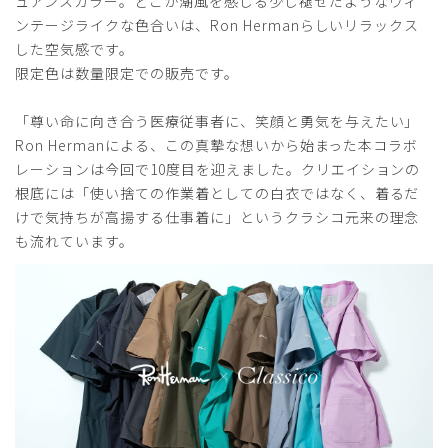
ュアンスカラー。どこか潮風を感じる少し褪せたようなヴィ
厚さ
とても薄い
厚い
ンテージライクな色合いは、Ron Hermanらしいリラックス
すっきりと洗練された感じでとてもよかったです
した空気感です。
商品：
R27メンズ:Ron Herman スクラブトップス/ディ
限定色は数量限定での販売です。
ープネイビー/M
「尊い命に向き合う医療従事者に、笑顔と勇気を与えたい」
役に立った
0
Ron Hermanによる、この真摯な想いから始まった本コラボ
レーションは今回で10度目を迎えました。クリエイションの
根底には「使い捨ての作業着としての白衣ではなく、着るだ
けで気持ちが高揚する仕事着に」というクラシコ元来の理念
2026-05-03
も流れています。
ご購入者様
購入確認済み
年齢:
40代
身長:
176-180cm
体重:
81-85kg
サイズ感
小さめ
大きめ
ストレッチ感
よく伸びる
伸びない
厚さ
とても薄い
厚い
サイズを変えて購入しました。
ちょうどよかったです。