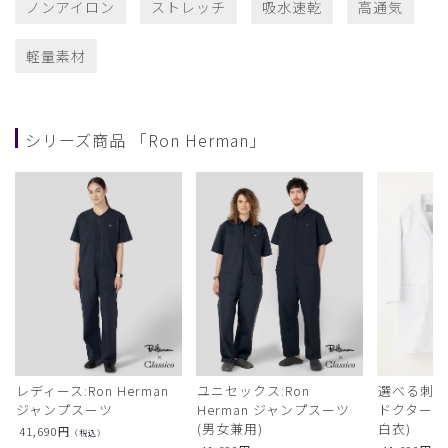
ノンアイロン
ストレッチ
吸水速乾
高通気
軽量素材
シリーズ商品 「Ron Herman」
レディース:Ron Herman
ユニセックス:Ron
選べる刺繍:R
ジャンプスーツ
Herman ジャンプスーツ
ドクターコ
(男女兼用)
白衣)
41,690
円
（税込）