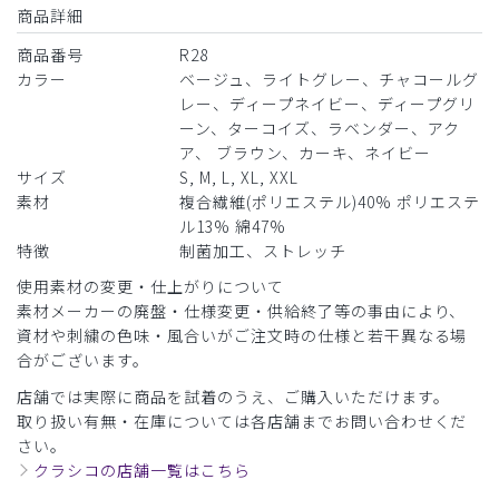
商品詳細
ロンハーマンスクラブ ディープネイビー
大変スタイリッシュで着心地も良く気に入ってくれました。
商品番号
R28
178センチ痩せ型で
カラー
ベージュ、ライトグレー、チャコールグ
上はM、下はLでちょうどいい感じでした。
レー、ディープネイビー、ディープグリ
店舗で買ってサイズを確かめてから後日刺繍を郵送でお願い
ーン、ターコイズ、ラベンダー、アク
しました。
ア、 ブラウン、カーキ、ネイビー
対応も迅速できちんとしてくださったので安心です。また追
サイズ
S, M, L, XL, XXL
加で購入したいと考えています。
素材
複合繊維(ポリエステル)40% ポリエステ
商品：
R28メンズ:Ron Herman スクラブパンツ/ディー
ル13% 綿47%
プネイビー/L
特徴
制菌加工、ストレッチ
使用素材の変更・仕上がりについて
役に立った
0
素材メーカーの廃盤・仕様変更・供給終了等の事由により、
資材や刺繍の色味・風合いがご注文時の仕様と若干異なる場
合がございます。
​1
​2
​3
店舗では実際に商品を試着のうえ、ご購入いただけます。
取り扱い有無・在庫については各店舗までお問い合わせくだ
さい。
クラシコの店舗一覧はこちら