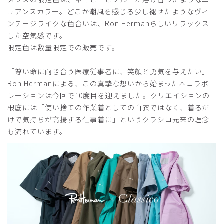
年齢:
40代
身長:
166-170cm
体重:
61-65kg
ュアンスカラー。どこか潮風を感じる少し褪せたようなヴィ
サイズ感
小さめ
大きめ
ンテージライクな色合いは、Ron Hermanらしいリラックス
ストレッチ感
よく伸びる
伸びない
した空気感です。
厚さ
とても薄い
厚い
限定色は数量限定での販売です。
サイズは大きめ。以前購入したMOVEのSサイズを参考にL
サイズを勧められたが、さすがに大きすぎると思いワンサイ
「尊い命に向き合う医療従事者に、笑顔と勇気を与えたい」
ズ落としてMサイズを注文したところ、それでも大きすぎて
Ron Hermanによる、この真摯な想いから始まった本コラボ
返品を余儀なくされた。作りはワイドで生地感は厚め（ゴワ
レーションは今回で10度目を迎えました。クリエイションの
ゴワする感じ）で安っぽさはない。概ね予想通りで気に入っ
根底には「使い捨ての作業着としての白衣ではなく、着るだ
ています。
けで気持ちが高揚する仕事着に」というクラシコ元来の理念
商品：
R28メンズ:Ron Herman スクラブパンツ/ディー
も流れています。
プネイビー/S
役に立った
0
2025-08-29
かず様