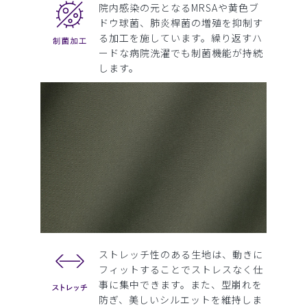
院内感染の元となるMRSAや黄色ブ
ドウ球菌、肺炎桿菌の増殖を抑制す
る加工を施しています。繰り返すハ
ードな病院洗濯でも制菌機能が持続
します。
ストレッチ性のある生地は、動きに
フィットすることでストレスなく仕
事に集中できます。また、型崩れを
防ぎ、美しいシルエットを維持しま