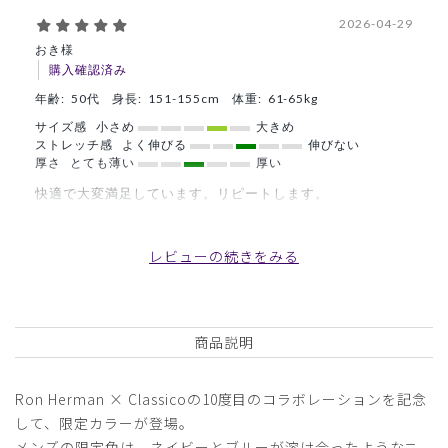
2026-04-29
おき様
購入確認済み
年齢:
50代
身長:
151-155cm
体重:
61-65kg
サイズ感
小さめ
大きめ
ストレッチ感
よく伸びる
伸びない
厚さ
とても薄い
厚い
快適で大変満足しています。リピートします。
商品：
R28メンズ:Ron Herman スクラブパンツ/ライト
グレー/M
レビューの続きをみる
役に立った
0
商品説明
2026-04-24
Ron Herman × Classicoの10度目のコラボレーションを記念
ご購入者様
して、限定カラーが登場。
購入確認済み
メンズの限定色は、ネイビーとブルーが溶け合ったようなニ