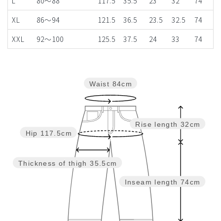
L
80～88
117.5
35.5
23
32
74
XL
86～94
121.5
36.5
23.5
32.5
74
XXL
92～100
125.5
37.5
24
33
74
Waist
84cm
Rise length
32cm
Hip
117.5cm
Thickness of thigh
35.5cm
Inseam length
74cm