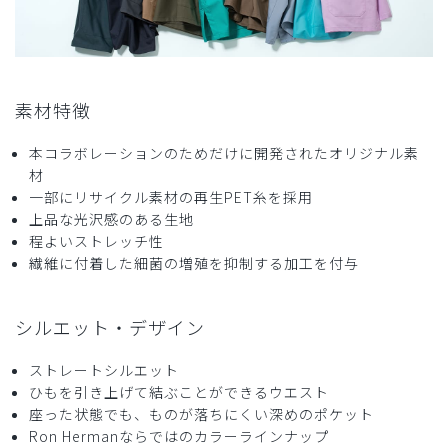
購入確認済み
年齢:
40代
身長:
166-170cm
体重:
56-60kg
リピートしています
ロンハーマンの新作が発売される度に購入しています。今後
素材特徴
も宜しくお願いします。
商品：
R28メンズ:Ron Herman スクラブパンツ/ディー
本コラボレーションのためだけに開発されたオリジナル素
プネイビー/S
材
一部にリサイクル素材の再生PET糸を採用
上品な光沢感のある生地
役に立った
0
程よいストレッチ性
繊維に付着した細菌の増殖を抑制する加工を付与
2024-10-14
シルエット・デザイン
あっき様
購入確認済み
ストレートシルエット
年齢:
40代
身長:
161-165cm
体重:
56-60kg
ひもを引き上げて結ぶことができるウエスト
座った状態でも、ものが落ちにくい深めのポケット
体型が変わり、書い直しました。
Ron Hermanならではのカラーラインナップ