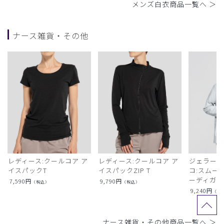
メンズ白衣商品一覧へ ＞
ナース雑貨・その他
レディース:クールコア ア
レディース:クールコア ア
ジェラート
イスパックT
イスパックZIP T
コ:スムー
ーディガン
7,590
円
9,790
円
（税込）
（税込）
9,240
円
（税
ナース雑貨・その他商品一覧へ ＞