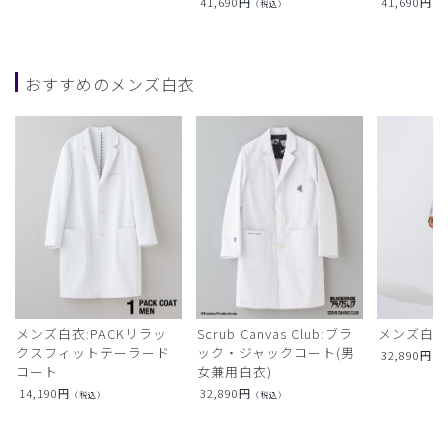
41,690
円
41,690
円
（税込）
（
おすすめのメンズ白衣
メンズ白衣:PACKリラッ
Scrub Canvas Club:ブラ
メンズ白衣
クスフィットテーラード
ック・ジャックコート(男
32,890
円
（
コート
女兼用白衣)
14,190
円
32,890
円
（税込）
（税込）