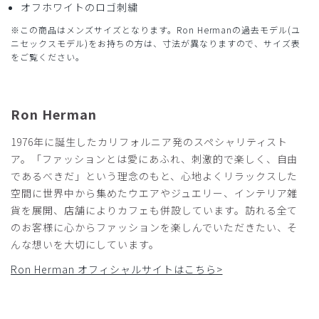
レディースMを着用していましたが、太ってしまい書い直す
オフホワイトのロゴ刺繍
こととしました。
※この商品はメンズサイズとなります。Ron Hermanの過去モデル(ユ
採寸から判断すると、メンズのSが良いと判断し、購入しま
ニセックスモデル)をお持ちの方は、寸法が異なりますので、サイズ表
した。
をご覧ください。
サイズはちょうどよく、さっそく愛用しています。
レディースは脇にファスナーですが、メンズはファスナーで
はなく前に紐なので、調節もしやすくて良いです。
Ron Herman
商品：
R28メンズ:Ron Herman スクラブパンツ/チャコ
ールグレー/S
1976年に誕生したカリフォルニア発のスペシャリティスト
ア。「ファッションとは愛にあふれ、刺激的で楽しく、自由
役に立った
0
であるべきだ」という理念のもと、心地よくリラックスした
空間に世界中から集めたウエアやジュエリー、インテリア雑
貨を展開、店舗によりカフェも併設しています。訪れる全て
のお客様に心からファッションを楽しんでいただきたい、そ
2024-09-18
んな想いを大切にしています。
ダーマツ様
購入確認済み
Ron Herman オフィシャルサイトはこちら>
年齢:
50代
身長:
176-180cm
体重:
61-65kg
ロンハーマン スクラブについて