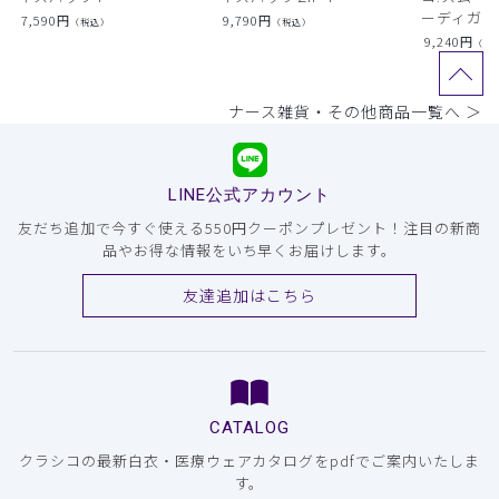
ーディガン
7,590
円
9,790
円
（税込）
（税込）
9,240
円
（税
ナース雑貨・その他商品一覧へ ＞
LINE公式アカウント
友だち追加で今すぐ使える550円クーポンプレゼント！注目の新商
品やお得な情報をいち早くお届けします。
友達追加はこちら
CATALOG
クラシコの最新白衣・医療ウェアカタログをpdfでご案内いたしま
す。