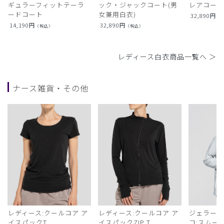
ギュラーフィットテーラ
ック・ジャックコート(男
レアコー
ードコート
女兼用白衣)
32,890
円
（
14,190
円
32,890
円
（税込）
（税込）
レディース白衣商品一覧へ ＞
ナース雑貨・その他
レディース:クールコア ア
レディース:クールコア ア
ジェラート
イスパックT
イスパックZIP T
コ:スムー