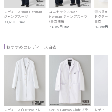
レディース:Ron Herman
ユニセックス:Ron
選べる刺繍:R
ジャンプスーツ
Herman ジャンプスーツ
ドクターコ
(男女兼用)
白衣)
41,690
円
（税込）
41,690
円
41,690
円
（税込）
（
おすすめのレディース白衣
レディース白衣:PACKレ
Scrub Canvas Club:ブラ
レディース