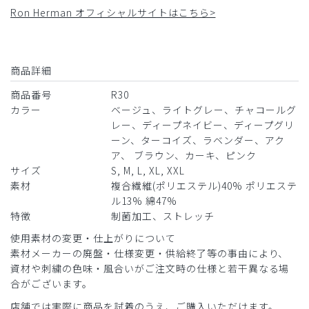
ィープネイビー/M
Ron Herman オフィシャルサイトはこちら>
役に立った
1
商品詳細
​1
​2
商品番号
R30
カラー
ベージュ、ライトグレー、チャコールグ
レー、ディープネイビー、ディープグリ
ーン、ターコイズ、ラベンダー、アク
ア、 ブラウン、カーキ、ピンク
サイズ
S, M, L, XL, XXL
素材
複合繊維(ポリエステル)40% ポリエステ
ル13% 綿47%
特徴
制菌加工、ストレッチ
使用素材の変更・仕上がりについて
素材メーカーの廃盤・仕様変更・供給終了等の事由により、
資材や刺繍の色味・風合いがご注文時の仕様と若干異なる場
合がございます。
店舗では実際に商品を試着のうえ、ご購入いただけます。