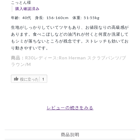
こっとん様
購入確認済み
年齢:
40代
身長:
156-160cm
体重:
51-55kg
生地がしっかりしていてツヤもあり、お値段なりの高級感が
あります。食べこぼしなどの油汚れが付くと何度か洗濯して
もシミが落ちないところが残念です。ストレッチも効いてお
り動きやすいです。
商品：
R30レディース:Ron Herman スクラブパンツ/ブ
ラウン/M
役に立った
1
レビューの続きをみる
2025-06-08
あき様
購入確認済み
年齢:
40代
身長:
161-165cm
体重:
56-60kg
商品説明