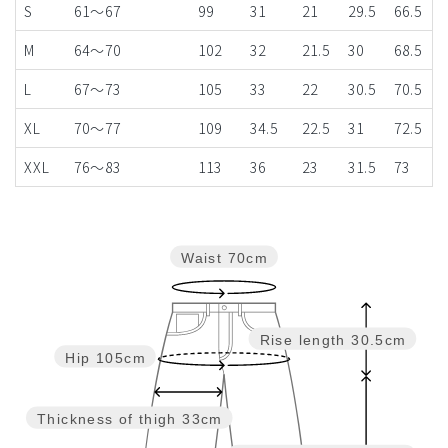
S
61～67
99
31
21
29.5
66.5
M
64～70
102
32
21.5
30
68.5
L
67～73
105
33
22
30.5
70.5
XL
70～77
109
34.5
22.5
31
72.5
XXL
76～83
113
36
23
31.5
73
Waist
70cm
Rise length
30.5cm
Hip
105cm
Thickness of thigh
33cm