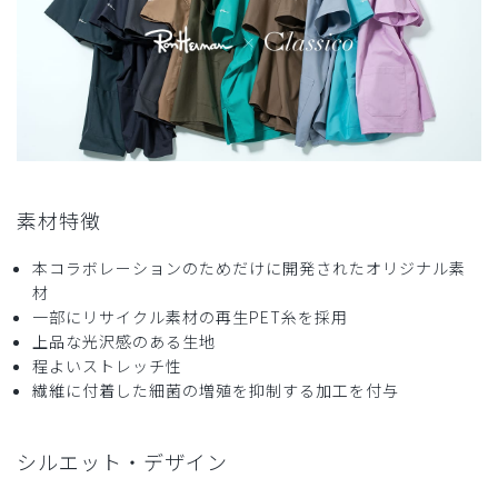
商品：
R30レディース:Ron Herman スクラブパンツ/タ
ーコイズ/M
役に立った
0
2024-09-04
素材特徴
はい様
購入確認済み
本コラボレーションのためだけに開発されたオリジナル素
材
年齢:
40代
身長:
171-175cm
体重:
56-60kg
一部にリサイクル素材の再生PET糸を採用
とにかく丈夫
上品な光沢感のある生地
少し厚手ですが、外で使用する事が多いので、植物などに引
程よいストレッチ性
っかかる不安も少なくていいです。
繊維に付着した細菌の増殖を抑制する加工を付与
色も珍しい色で下だけ履いてても普段着っぽいです。
身長が171cmなので、上はL、下だけXLにしました。
シルエット・デザイン
ロンハーマンのワンポイントもさりげなくてよいです。
真夏は暑いですが、股上があるので動きやすいです。