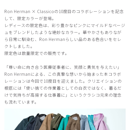
とても履きやすいです。
このロンハーマンのシリーズは綿混合なので肌にもやさし
Ron Herman × Classicoの10度目のコラボレーションを記念
く、かつ化学繊維も入っているため洗濯でシワになりにくい
して、限定カラーが登場。
です！
レディースの限定色は、彩り豊かなピンクにマイルドなベージ
サイズ展開も豊富で、体型の変化に応じて、買っています！
ュをブレンドしたような絶妙なカラー。華やかさもありなが
商品：
R30レディース:Ron Herman スクラブパンツ/チ
ら日常に馴染む、Ron Hermanらしい品のある色合いをセレ
ャコールグレー/L
クトしました。
限定色は数量限定での販売です。
役に立った
1
「尊い命に向き合う医療従事者に、笑顔と勇気を与えたい」
Ron Hermanによる、この真摯な想いから始まった本コラボ
レーションは今回で10度目を迎えました。クリエイションの
2024-10-08
根底には「使い捨ての作業着としての白衣ではなく、着るだ
moon様
けで気持ちが高揚する仕事着に」というクラシコ元来の理念
購入確認済み
も流れています。
年齢:
20代
身長:
156-160cm
体重:
51-55kg
どちらも着心地がとっても良いです。業務中も動きやすくて
愛用しています。丁寧に対応していただきありがとうござい
ます！ぜひ、札幌にも店舗を設けて欲しいです！