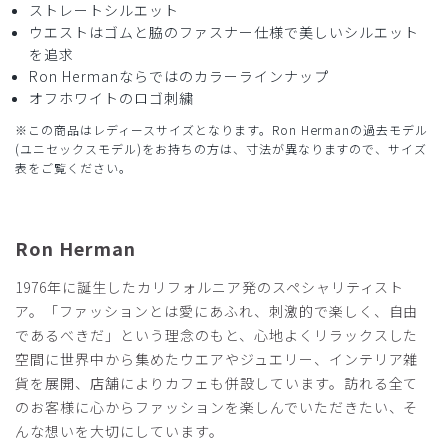
ストレートシルエット
商品：
R30レディース:Ron Herman スクラブパンツ/ベ
ウエストはゴムと脇のファスナー仕様で美しいシルエット
ージュ/XL
を追求
Ron Hermanならではのカラーラインナップ
役に立った
0
オフホワイトのロゴ刺繍
※この商品はレディースサイズとなります。Ron Hermanの過去モデル
(ユニセックスモデル)をお持ちの方は、寸法が異なりますので、サイズ
表をご覧ください。
2024-07-12
のぶなが様
購入確認済み
Ron Herman
年齢:
30代
身長:
166-170cm
体重:
51-55kg
最高
1976年に誕生したカリフォルニア発のスペシャリティスト
ア。「ファッションとは愛にあふれ、刺激的で楽しく、自由
サラサラして履き心地はいいし、
であるべきだ」という理念のもと、心地よくリラックスした
チャックが横なので座った時にお腹に当たる煩わしさもなく
空間に世界中から集めたウエアやジュエリー、インテリア雑
他のカラーも欲しくなりました。
おしゃれなので通勤時もTシャツを合わせて着ていってしま
貨を展開、店舗によりカフェも併設しています。訪れる全て
います。
のお客様に心からファッションを楽しんでいただきたい、そ
んな想いを大切にしています。
商品：
R30レディース:Ron Herman スクラブパンツ/デ