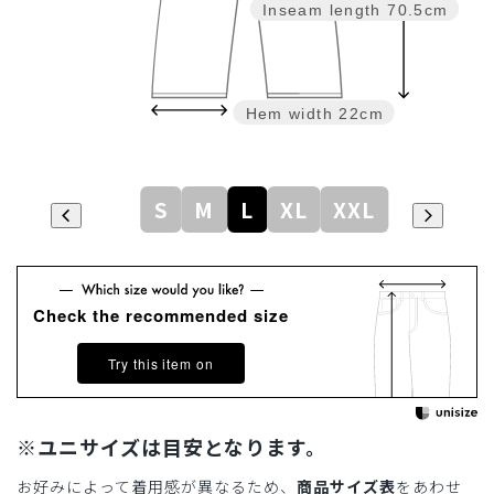
Inseam length
70.5cm
Hem width
22cm
S
M
L
XL
XXL
Check the recommended size
Try this item on
※ユニサイズは目安となります。
お好みによって着用感が異なるため、
商品サイズ表
をあわせ