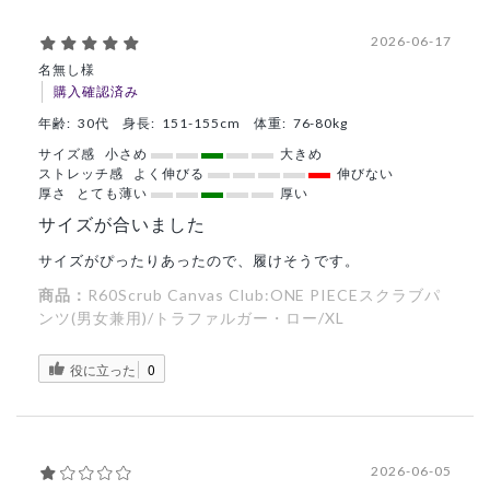
2026-06-17
名無し様
購入確認済み
年齢:
30代
身長:
151-155cm
体重:
76-80kg
サイズ感
小さめ
大きめ
ストレッチ感
よく伸びる
伸びない
厚さ
とても薄い
厚い
サイズが合いました
サイズがぴったりあったので、履けそうです。
商品：
R60Scrub Canvas Club:ONE PIECEスクラブパ
ンツ(男女兼用)/トラファルガー・ロー/XL
役に立った
0
2026-06-05