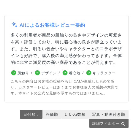
AIによるお客様レビュー要約
多くの利用者が商品の肌触りの良さやデザインの可愛さ
を高く評価しており、特に着心地の良さが際立っていま
す。また、明るい色合いやキャラクターとのコラボデザ
インも好評で、購入後の満足感が伝わってきます。全体
的に非常に満足度の高い商品であることが伺えます。
肌触り
デザイン
着心地
キャラクター
こちらの内容はお客様の投稿をもとにAIが生成したものであ
り、カスタマーレビューはあくまでお客様個人の感想や意見で
す。本サイトの公式な見解を示すものではありません。
日付順 ↓
評価順
いいね数順
写真・動画付き順
詳細フィルター