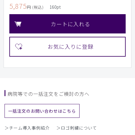
5,875
160
pt
円 (税込)
カートに入れる
病院等での一括注文をご検討の方へ
一括注文のお問い合わせはこちら
＞チーム導入事例紹介
＞ロゴ刺繍について