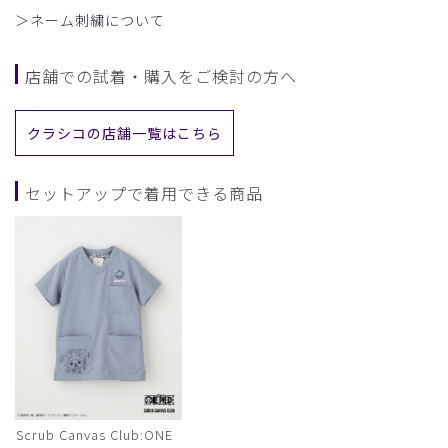
＞ネーム刺繍について
店舗での試着・購入をご検討の方へ
クラシコの店舗一覧はこちら
セットアップで着用できる商品
Scrub Canvas Club:ONE