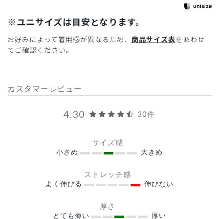
※ユニサイズは目安となります。
お好みによって着用感が異なるため、
商品サイズ表
をあわせ
てご確認ください。
カスタマーレビュー
4.30
30件
サイズ感
小さめ
大きめ
ストレッチ感
よく伸びる
伸びない
厚さ
とても薄い
厚い