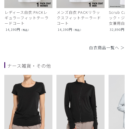
レディース白衣:PACKレ
メンズ白衣:PACKリラッ
Scrub Ca
ギュラーフィットテーラ
クスフィットテーラード
ック・ジャ
ードコート
コート
女兼用白衣
14,190
円
14,190
円
32,890
円
（税込）
（税込）
（
白衣商品一覧へ ＞
ナース雑貨・その他