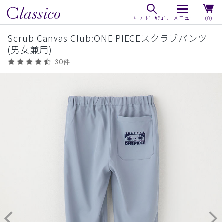
（0）
Scrub Canvas Club:ONE PIECEスクラブパンツ
(男女兼用)
30件