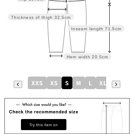
Thickness of thigh
32.5cm
Inseam length
71.5cm
Hem width
20.5cm
XXS
XS
S
M
L
XL
Check the recommended size
Try this item on