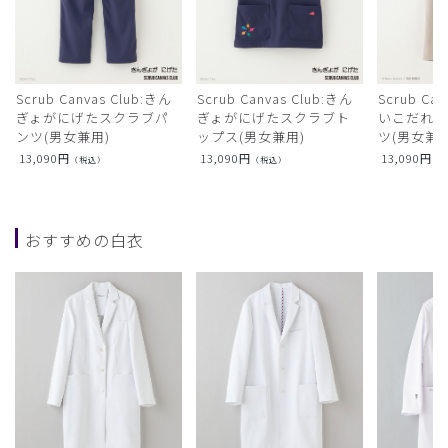
Scrub Canvas Club:きん
Scrub Canvas Club:きん
Scrub Ca
ぎょがにげたスクラブパ
ぎょがにげたスクラブト
いこだれ
ンツ(男女兼用)
ップス(男女兼用)
ツ(男女兼用
13,090
円
13,090
円
13,090
円
（税込）
（税込）
（
おすすめの白衣