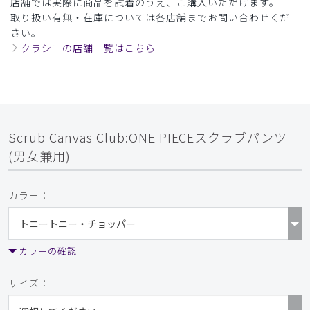
店舗では実際に商品を試着のうえ、ご購入いただけます。
取り扱い有無・在庫については各店舗までお問い合わせくだ
さい。
クラシコの店舗一覧はこちら
Scrub Canvas Club:ONE PIECEスクラブパンツ
(男女兼用)
カラー：
カラーの確認
サイズ：