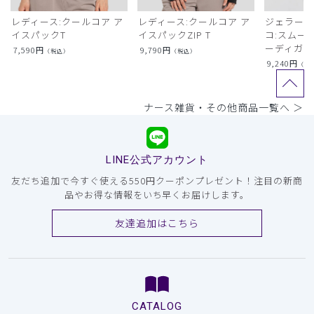
レディース:クールコア ア
レディース:クールコア ア
ジェラート
イスパックT
イスパックZIP T
コ:スムー
ーディガン
7,590
円
9,790
円
（税込）
（税込）
9,240
円
（税
ナース雑貨・その他商品一覧へ ＞
LINE公式アカウント
友だち追加で今すぐ使える550円クーポンプレゼント！注目の新商
品やお得な情報をいち早くお届けします。
友達追加はこちら
CATALOG