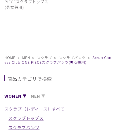
PIECEスクラブトップス
(男女兼用)
HOME
MEN
スクラブ
スクラブパンツ
Scrub Can
vas Club:ONE PIECEスクラブパンツ(男女兼用)
商品カテゴリで検索
WOMEN
MEN
スクラブ（レディース）すべて
スクラブトップス
スクラブパンツ