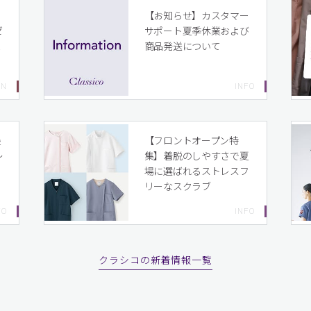
イ
【お知らせ】カスタマー
ゼ
サポート夏季休業および
ま
商品発送について
り
最
【フロントオープン特
〜
集】着脱のしやすさで夏
場に選ばれるストレスフ
リーなスクラブ
クラシコの新着情報一覧