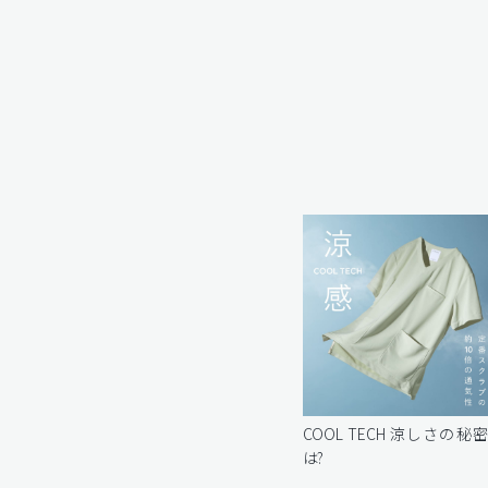
COOL TECH 涼しさの秘
は?