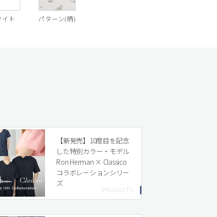
ワイト
パターン(柄)
【新発売】10度目を記念
した特別カラー・モデル
Ron Herman × Classico
コラボレーションシリー
ズ