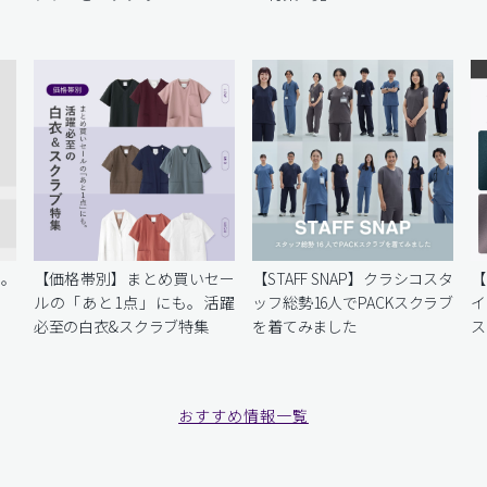
を。
【価格帯別】まとめ買いセー
【STAFF SNAP】クラシコスタ
【
ルの「あと1点」にも。活躍
ッフ総勢16人でPACKスクラブ
イ
必至の白衣&スクラブ特集
を着てみました
ス
おすすめ情報一覧