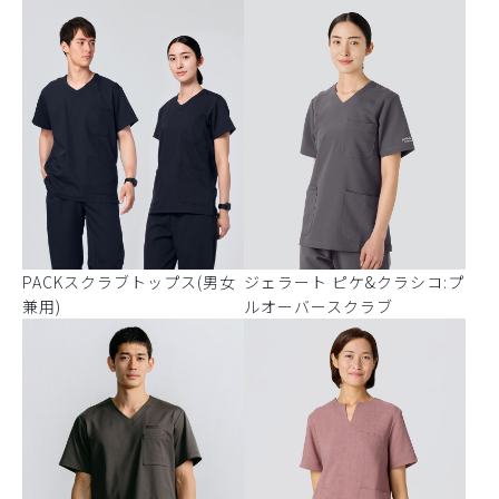
PACKスクラブトップス(男女
ジェラート ピケ&クラシコ:プ
兼用)
ルオーバースクラブ