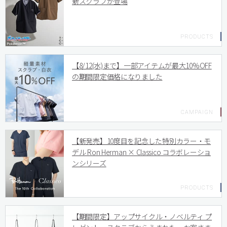
新スクラブが登場
【8/12(水)まで】一部アイテムが最大10%OFF
の期間限定価格になりました
【新発売】10度目を記念した特別カラー・モ
デル Ron Herman × Classico コラボレーショ
ンシリーズ
【期間限定】アップサイクル・ノベルティ プ