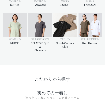
MEN’S
WOMEN’S
WOMEN’S
MEN’S
LABCOAT
SCRUB
LABCOAT
SCRUB
WOMEN’S
COLLABORATION
SERIES
COLLABORATION
NURSE
GELATO PIQUE
Scrub Canvas
Ron Herman
&
Club
Classico
こだわりから探す
初めての一着に
迷ったらこれ。クラシコの定番アイテム