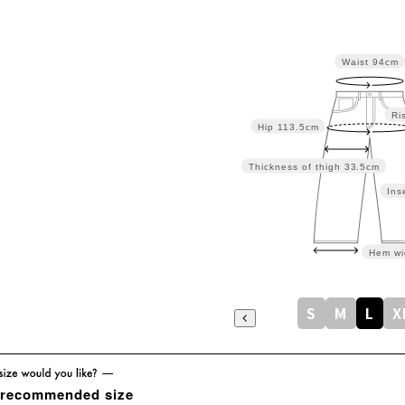
Waist
94cm
Ri
Hip
113.5cm
Thickness of thigh
33.5cm
Ins
Hem wi
S
M
L
X
 recommended size