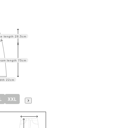
se length
28.5cm
eam length
75cm
dth
22cm
L
XXL