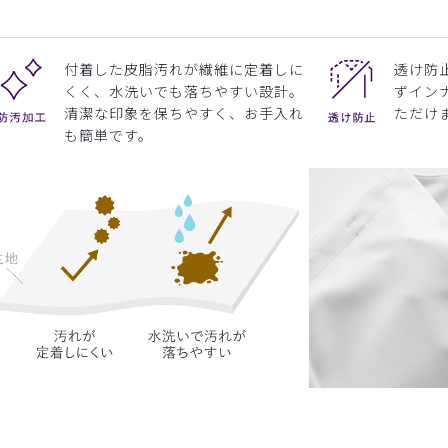
付着した皮脂汚れが繊維に定着しに
透け防
くく、水洗いでも落ちやすい設計。
ずイン
清潔な印象を保ちやすく、お手入れ
ただけ
も簡単です。