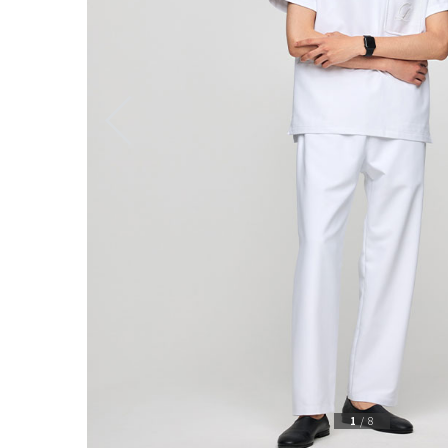
1
/
8