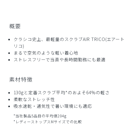
2026-07-24
ご購入者様
購入確認済み
概要
年齢:
30代
身長:
176-180cm
体重:
76-80kg
サイズ感
小さめ
大きめ
クラシコ史上、最軽量のスクラブAIR TRICO(エアート
ストレッチ感
よく伸びる
伸びない
リコ)
厚さ
とても薄い
厚い
まるで空気のような軽い着心地
サイズミスって少し小さかった
ストレスフリーで当直や長時間勤務にも最適
通販の服はサイズむずかしい
商品：
A53メンズ:スクラブトップス・AIR TRICO/スモ
素材特徴
ークグリーン/M
130gと定番スクラブ平均*のおよそ64%の軽さ
役に立った
0
柔軟なストレッチ性
吸水速乾・通気性で暑い環境にも適応
*当社製品5品目の平均値204g
*レディーストップスMサイズでの比較
2026-06-24
ご購入者様
購入確認済み