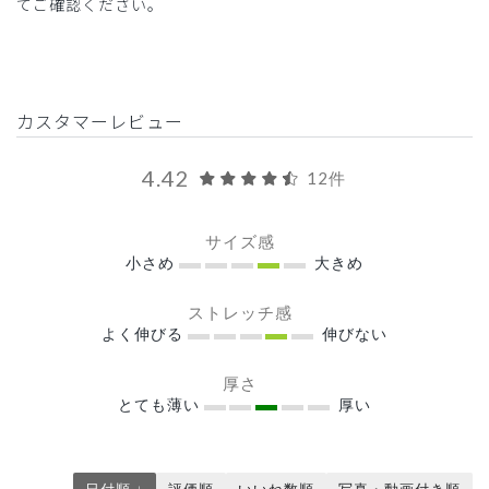
てご確認ください。
カスタマーレビュー
4.42
12件
サイズ感
小さめ
大きめ
ストレッチ感
よく伸びる
伸びない
厚さ
とても薄い
厚い
日付順 ↓
評価順
いいね数順
写真・動画付き順