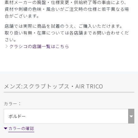
素材メーカーの廃盤・仕様変更・供給終了等の事由により、
ストレッチ感
よく伸びる
伸びない
資材や刺繍の色味・風合いがご注文時の仕様と若干異なる場
厚さ
とても薄い
厚い
合がございます。
このシリーズ、全色購入しました。一番良い色かもしれませ
ん
店舗では実際に商品を試着のうえ、ご購入いただけます。
取り扱い有無・在庫については各店舗までお問い合わせくだ
商品：
A53メンズ:スクラブトップス・AIR TRICO/ボル
さい。
ドー/M
クラシコの店舗一覧はこちら
役に立った
0
2026-04-13
メンズ:スクラブトップス・AIR TRICO
ご購入者様
購入確認済み
カラー：
年齢:
20代
身長:
171-175cm
体重:
71-75kg
サイズ感
小さめ
大きめ
ストレッチ感
よく伸びる
伸びない
厚さ
とても薄い
厚い
カラーの確認
着心地がよく、速乾性もあるような生地で、着ていて気持ち