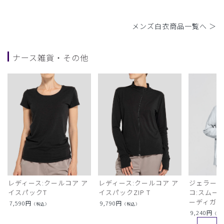
メンズ白衣商品一覧へ ＞
ナース雑貨・その他
レディース:クールコア ア
レディース:クールコア ア
ジェラート
イスパックT
イスパックZIP T
コ:スムー
ーディガン
7,590
円
9,790
円
（税込）
（税込）
9,240
円
（税