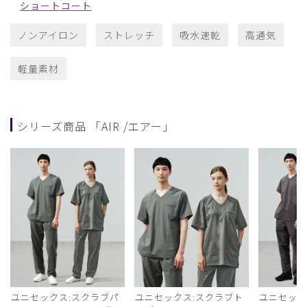
ショートコート
ノンアイロン
ストレッチ
吸水速乾
高通気
軽量素材
シリーズ商品 「AIR /エアー」
ユニセックス:スクラブパ
ユニセックス:スクラブト
ユニセック