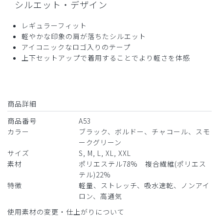
シルエット・デザイン
年齢:
40代
身長:
161-165cm
体重:
46-50kg
レギュラーフィット
サイズ感
小さめ
大きめ
軽やかな印象の肩が落ちたシルエット
ストレッチ感
よく伸びる
伸びない
厚さ
とても薄い
厚い
アイコニックなロゴ入りのテープ
上下セットアップで着用することでより軽さを体感
一番小さいサイズでしたが、肩が落ちる感じでした。
縫製が一部歪んでました。
商品：
A53メンズ:スクラブトップス・AIR TRICO/ボル
ドー/S
商品詳細
役に立った
0
商品番号
A53
カラー
ブラック、ボルドー、チャコール、スモ
ークグリーン
サイズ
S, M, L, XL, XXL
素材
ポリエステル78% 複合繊維(ポリエス
2026-05-11
テル)22%
ラパヘルMD様
特徴
軽量、ストレッチ、吸水速乾、ノンアイ
購入確認済み
ロン、高通気
年齢:
50代
身長:
166-170cm
体重:
66-70kg
使用素材の変更・仕上がりについて
サイズ感
小さめ
大きめ