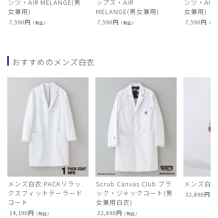
ンツ・AIR MELANGE(男
ップス・AIR
ンツ・AIR L
女兼用)
MELANGE(男女兼用)
女兼用)
7,590
円
7,590
円
7,590
円
（税込）
（税込）
（税
おすすめのメンズ白衣
メンズ白衣:PACKリラッ
Scrub Canvas Club:ブラ
メンズ白衣
クスフィットテーラード
ック・ジャックコート(男
32,890
円
（
コート
女兼用白衣)
14,190
円
32,890
円
（税込）
（税込）