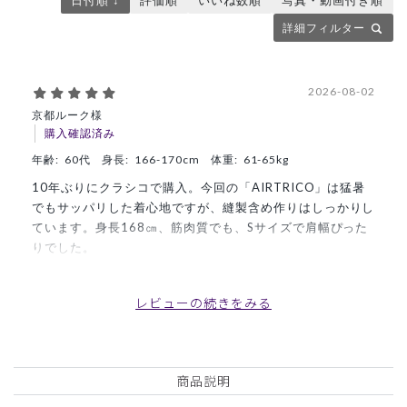
詳細フィルター
2026-08-02
京都ルーク様
購入確認済み
年齢:
60代
身長:
166-170cm
体重:
61-65kg
10年ぶりにクラシコで購入。今回の「AIRTRICO」は猛暑
でもサッパリした着心地ですが、縫製含め作りはしっかりし
ています。身長168㎝、筋肉質でも、Sサイズで肩幅ぴった
りでした。
商品：
A53メンズ:スクラブトップス・AIR TRICO/ボル
ドー/S
レビューの続きをみる
役に立った
0
商品説明