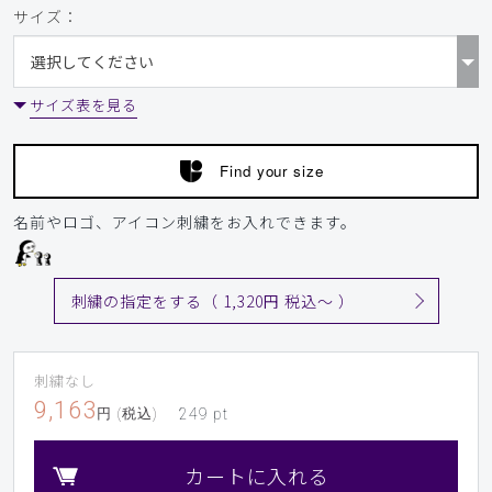
サイズ：
が良いです。
商品：
A53メンズ:スクラブトップス・AIR TRICO/ボル
ドー/M
サイズ表を見る
役に立った
0
Find your size
​1
​2
​3
名前やロゴ、アイコン刺繍をお入れできます。
刺繍の指定をする（ 1,320円 税込〜 ）
刺繍なし
9,163
円 (税込)
249
pt
カートに入れる