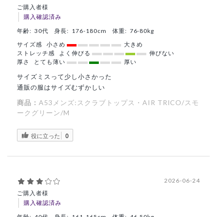
ご購入者様
購入確認済み
年齢:
30代
身長:
176-180cm
体重:
76-80kg
サイズ感
小さめ
大きめ
ストレッチ感
よく伸びる
伸びない
厚さ
とても薄い
厚い
サイズミスって少し小さかった
通販の服はサイズむずかしい
商品：
A53メンズ:スクラブトップス・AIR TRICO/スモ
ークグリーン/M
役に立った
0
2026-06-24
ご購入者様
購入確認済み
年齢:
40代
身長:
161-165cm
体重:
46-50kg