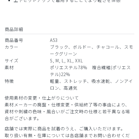
商品詳細
商品番号
A53
カラー
ブラック、ボルドー、チャコール、スモ
ークグリーン
サイズ
S, M, L, XL, XXL
素材
ポリエステル78% 複合繊維(ポリエス
テル)22%
特徴
軽量、ストレッチ、吸水速乾、ノンアイ
ロン、高通気
使用素材の変更・仕上がりについて
素材メーカーの廃盤・仕様変更・供給終了等の事由により、
資材や刺繍の色味・風合いがご注文時の仕様と若干異なる場
合がございます。
店舗では実際に商品を試着のうえ、ご購入いただけます。
取り扱い有無・在庫については各店舗までお問い合わせくだ