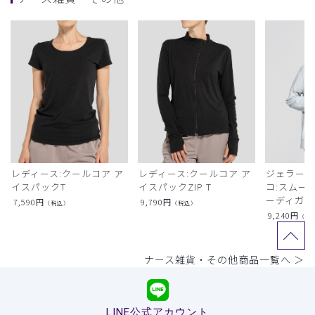
レディース:クールコア ア
レディース:クールコア ア
ジェラート
イスパックT
イスパックZIP T
コ:スムー
ーディガン
7,590
円
9,790
円
（税込）
（税込）
9,240
円
（税
ナース雑貨・その他商品一覧へ ＞
LINE公式アカウント