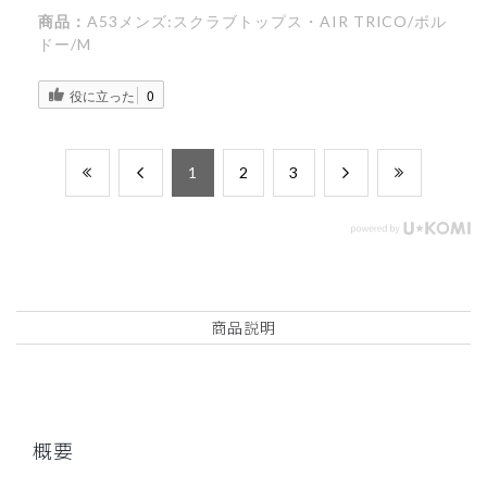
商品：
A53メンズ:スクラブトップス・AIR TRICO/ボル
ドー/M
役に立った
0
​1
​2
​3
商品説明
概要