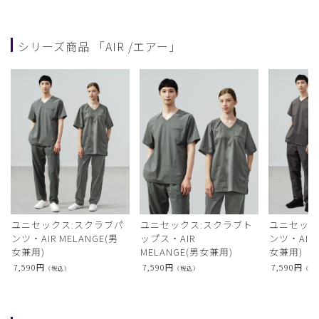
シリーズ商品 「AIR /エアー」
ユニセックス:スクラブパ
ユニセックス:スクラブト
ユニセック
ンツ・AIR MELANGE(男
ップス・AIR
ンツ・AIR L
女兼用)
MELANGE(男女兼用)
女兼用)
7,590
円
7,590
円
7,590
円
（税込）
（税込）
（税