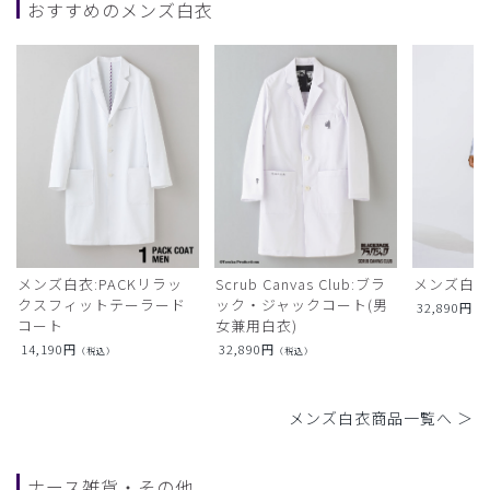
おすすめのメンズ白衣
メンズ白衣:PACKリラッ
Scrub Canvas Club:ブラ
メンズ白衣
クスフィットテーラード
ック・ジャックコート(男
32,890
円
（
コート
女兼用白衣)
14,190
円
32,890
円
（税込）
（税込）
メンズ白衣商品一覧へ ＞
ナース雑貨・その他