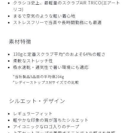
クラシコ史上、最軽量のスクラブAIR TRICO(エアート
リコ)
まるで空気のような軽い着心地
ストレスフリーで当直や長時間勤務にも最適
素材特徴
130gと定番スクラブ平均*のおよそ64%の軽さ
柔軟なストレッチ性
吸水速乾・通気性で暑い環境にも適応
*当社製品5品目の平均値204g
*レディーストップスMサイズでの比較
シルエット・デザイン
レギュラーフィット
軽やかな印象の肩が落ちたシルエット
アイコニックなロゴ入りのテープ
上下セットアップで着用することでより軽さを体感