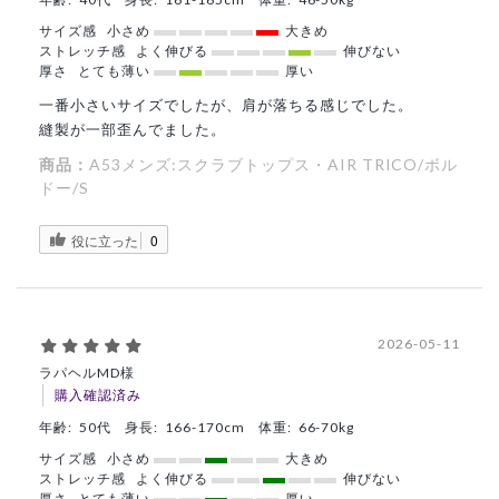
サイズ感
小さめ
大きめ
ストレッチ感
よく伸びる
伸びない
厚さ
とても薄い
厚い
一番小さいサイズでしたが、肩が落ちる感じでした。
縫製が一部歪んでました。
商品：
A53メンズ:スクラブトップス・AIR TRICO/ボル
ドー/S
役に立った
0
2026-05-11
ラパヘルMD様
購入確認済み
年齢:
50代
身長:
166-170cm
体重:
66-70kg
サイズ感
小さめ
大きめ
ストレッチ感
よく伸びる
伸びない
厚さ
とても薄い
厚い