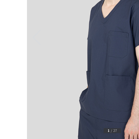
1
/
27