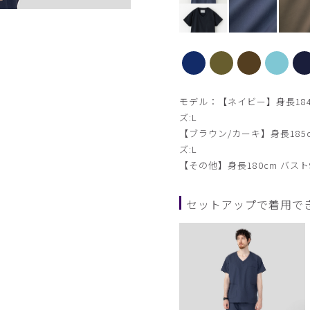
カーキ
モデル：【ネイビー】身長184cm
ズ:L
【ブラウン/カーキ】身長185c
ズ:L
【その他】身長180cm バスト9
セットアップで着用で