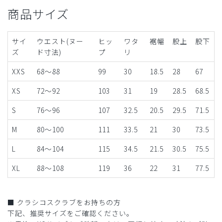
商品サイズ
サイ
ウエスト(ヌー
ヒッ
ワタ
裾幅
股上
股下
ズ
ド寸法)
プ
リ
XXS
68～88
99
30
18.5
28
67
XS
72～92
103
31
19
28.5
68.5
S
76～96
107
32.5
20.5
29.5
71.5
M
80～100
111
33.5
21
30
73.5
L
84～104
115
34.5
21.5
30.5
75.5
XL
88～108
119
36
22
31
77.5
■ クラシコスクラブをお持ちの方
下記、推奨サイズをご確認ください。