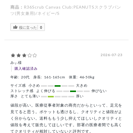
商品：
R36Scrub Canvas Club:PEANUTSスクラブパン
ツ(男女兼用)/ネイビー/S
役に立った
0
2026-07-23
みぃ様
購入確認済み
年齢:
20代
身長:
161-165cm
体重:
46-50kg
サイズ感
小さめ
大きめ
ストレッチ感
よく伸びる
伸びない
厚さ
とても薄い
厚い
値段が高い。医療従事者対象の商売だからといって、足元を
見てると思う。ポケットも透けるし、クオリティと値段がよ
く分からない。送料ももう少し抑えてほしいしクオリティと
値段を考えて販売してほしいです。部署の医療者間でも高く
てクオリティが相対していないと評判です。