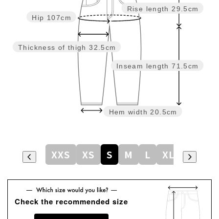
Rise length
29.5cm
Hip
107cm
Thickness of thigh
32.5cm
Inseam length
71.5cm
Hem width
20.5cm
XXS
XS
S
M
L
XL
Check the recommended size