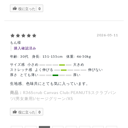
役に立った
0
2026-05-11
もん様
購入確認済み
年齢:
30代
身長:
151-155cm
体重:
46-50kg
サイズ感
小さめ
大きめ
ストレッチ感
よく伸びる
伸びない
厚さ
とても薄い
厚い
生地感、色味共にとても気に入っています。
商品：
R36Scrub Canvas Club:PEANUTSスクラブパン
ツ(男女兼用)/セージグリーン/XS
役に立った
0