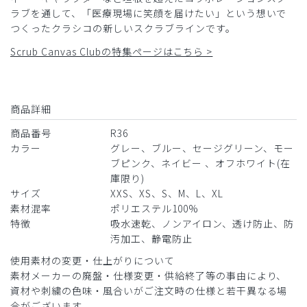
ラブを通して、「医療現場に笑顔を届けたい」という想いで
つくったクラシコの新しいスクラブラインです。
Scrub Canvas Clubの特集ページはこちら >
商品詳細
商品番号
R36
カラー
グレー、ブルー、セージグリーン、モー
ブピンク、ネイビー 、オフホワイト(在
庫限り)
サイズ
XXS、XS、S、M、L、XL
素材混率
ポリエステル100%
特徴
吸水速乾、ノンアイロン、透け防止、防
汚加工、静電防止
使用素材の変更・仕上がりについて
素材メーカーの廃盤・仕様変更・供給終了等の事由により、
資材や刺繍の色味・風合いがご注文時の仕様と若干異なる場
合がございます。