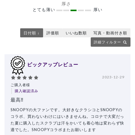
厚さ
とても薄い
厚い
日付順 ↓
評価順
いいね数順
写真・動画付き順
詳細フィルター
ピックアップレビュー
2023-12-29
ご購入者様
購入確認済み
最高‼️
SNOOPYの大ファンです。大好きなクラシコとSNOOPYの
コラボ、買わないわけにはいきませんね。コロナで大変だっ
た夏に購入したスクラブは汗をかいても着心地は変わらず快
適でした。SNOOPYコラボまたお願いします