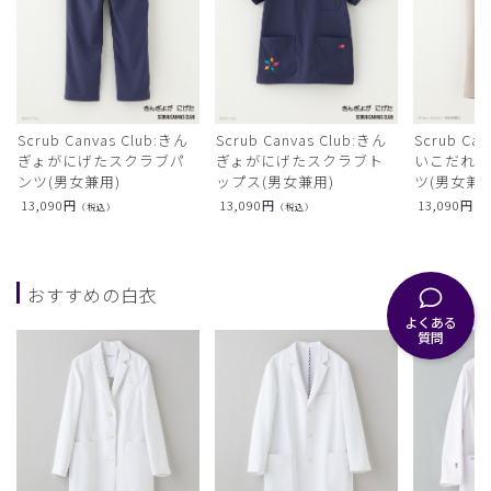
Scrub Canvas Club:きん
Scrub Canvas Club:きん
Scrub Ca
ぎょがにげたスクラブパ
ぎょがにげたスクラブト
いこだれ
ンツ(男女兼用)
ップス(男女兼用)
ツ(男女兼用
13,090
円
13,090
円
13,090
円
（税込）
（税込）
（
おすすめの白衣
よくある
質問