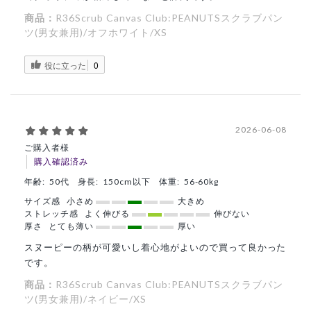
商品：
R36Scrub Canvas Club:PEANUTSスクラブパン
ツ(男女兼用)/オフホワイト/XS
役に立った
0
2026-06-08
ご購入者様
購入確認済み
年齢:
50代
身長:
150cm以下
体重:
56-60kg
サイズ感
小さめ
大きめ
ストレッチ感
よく伸びる
伸びない
厚さ
とても薄い
厚い
スヌーピーの柄が可愛いし着心地がよいので買って良かった
です。
商品：
R36Scrub Canvas Club:PEANUTSスクラブパン
ツ(男女兼用)/ネイビー/XS