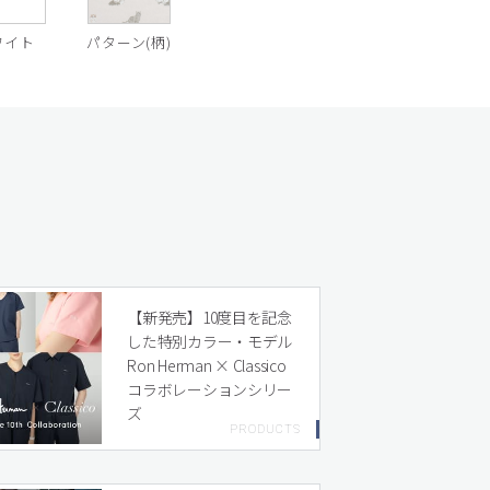
ワイト
パターン(柄)
【新発売】10度目を記念
した特別カラー・モデル
Ron Herman × Classico
コラボレーションシリー
ズ