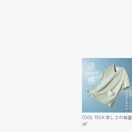
COOL TECH 涼しさの秘
は?