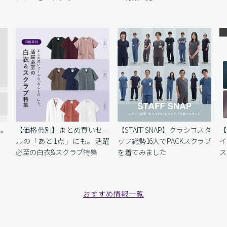
を。
【価格帯別】まとめ買いセー
【STAFF SNAP】クラシコスタ
【
ルの「あと1点」にも。活躍
ッフ総勢16人でPACKスクラブ
イ
必至の白衣&スクラブ特集
を着てみました
ス
おすすめ情報一覧