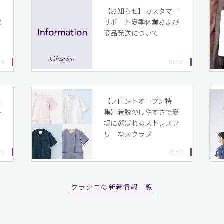
イ
【お知らせ】カスタマー
ゼ
サポート夏季休業および
ま
商品発送について
り
最
【フロントオープン特
〜
集】着脱のしやすさで夏
場に選ばれるストレスフ
リーなスクラブ
クラシコの新着情報一覧