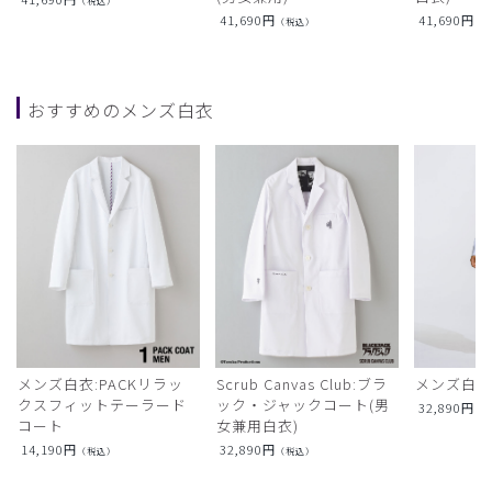
（税込）
41,690
円
41,690
円
（税込）
（
おすすめのメンズ白衣
メンズ白衣:PACKリラッ
Scrub Canvas Club:ブラ
メンズ白衣
クスフィットテーラード
ック・ジャックコート(男
32,890
円
（
コート
女兼用白衣)
14,190
円
32,890
円
（税込）
（税込）