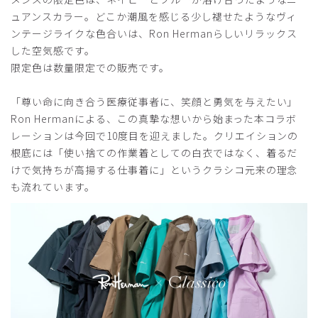
年齢:
40代
身長:
166-170cm
体重:
61-65kg
ュアンスカラー。どこか潮風を感じる少し褪せたようなヴィ
サイズ感
小さめ
大きめ
ンテージライクな色合いは、Ron Hermanらしいリラックス
ストレッチ感
よく伸びる
伸びない
した空気感です。
厚さ
とても薄い
厚い
限定色は数量限定での販売です。
サイズは大きめ。以前購入したMOVEのSサイズを参考にL
サイズを勧められたが、さすがに大きすぎると思いワンサイ
「尊い命に向き合う医療従事者に、笑顔と勇気を与えたい」
ズ落としてMサイズを注文したところ、それでも大きすぎて
Ron Hermanによる、この真摯な想いから始まった本コラボ
返品を余儀なくされた。作りはワイドで生地感は厚め（ゴワ
レーションは今回で10度目を迎えました。クリエイションの
ゴワする感じ）で安っぽさはない。概ね予想通りで気に入っ
根底には「使い捨ての作業着としての白衣ではなく、着るだ
ています。
けで気持ちが高揚する仕事着に」というクラシコ元来の理念
商品：
R28メンズ:Ron Herman スクラブパンツ/ディー
も流れています。
プネイビー/S
役に立った
0
2025-08-29
かず様