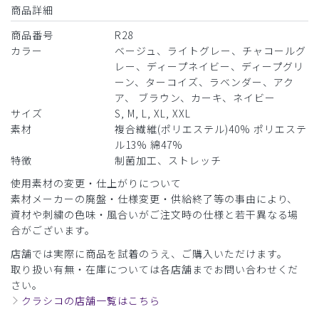
商品詳細
ロンハーマンスクラブ ディープネイビー
大変スタイリッシュで着心地も良く気に入ってくれました。
商品番号
R28
178センチ痩せ型で
カラー
ベージュ、ライトグレー、チャコールグ
上はM、下はLでちょうどいい感じでした。
レー、ディープネイビー、ディープグリ
店舗で買ってサイズを確かめてから後日刺繍を郵送でお願い
ーン、ターコイズ、ラベンダー、アク
しました。
ア、 ブラウン、カーキ、ネイビー
対応も迅速できちんとしてくださったので安心です。また追
サイズ
S, M, L, XL, XXL
加で購入したいと考えています。
素材
複合繊維(ポリエステル)40% ポリエステ
商品：
R28メンズ:Ron Herman スクラブパンツ/ディー
ル13% 綿47%
プネイビー/L
特徴
制菌加工、ストレッチ
使用素材の変更・仕上がりについて
役に立った
0
素材メーカーの廃盤・仕様変更・供給終了等の事由により、
資材や刺繍の色味・風合いがご注文時の仕様と若干異なる場
合がございます。
​1
​2
​3
店舗では実際に商品を試着のうえ、ご購入いただけます。
取り扱い有無・在庫については各店舗までお問い合わせくだ
さい。
クラシコの店舗一覧はこちら