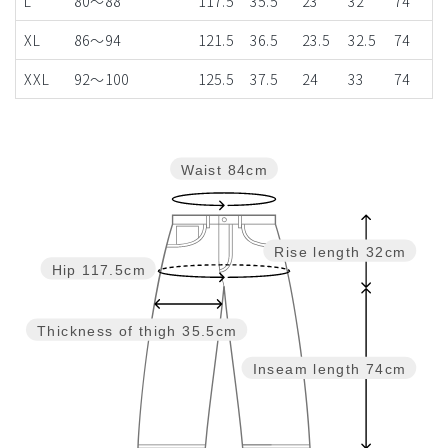
L
80～88
117.5
35.5
23
32
74
XL
86～94
121.5
36.5
23.5
32.5
74
XXL
92～100
125.5
37.5
24
33
74
Waist
84cm
Rise length
32cm
Hip
117.5cm
Thickness of thigh
35.5cm
Inseam length
74cm