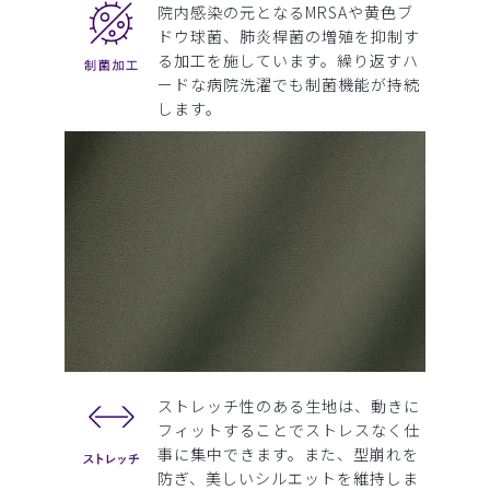
院内感染の元となるMRSAや黄色ブ
ドウ球菌、肺炎桿菌の増殖を抑制す
る加工を施しています。繰り返すハ
ードな病院洗濯でも制菌機能が持続
します。
ストレッチ性のある生地は、動きに
フィットすることでストレスなく仕
事に集中できます。また、型崩れを
防ぎ、美しいシルエットを維持しま