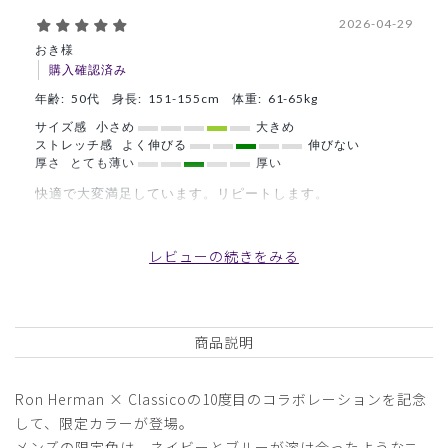
2026-04-29
おき様
購入確認済み
年齢:
50代
身長:
151-155cm
体重:
61-65kg
サイズ感
小さめ
大きめ
ストレッチ感
よく伸びる
伸びない
厚さ
とても薄い
厚い
快適で大変満足しています。リピートします。
商品：
R28メンズ:Ron Herman スクラブパンツ/ライト
グレー/M
レビューの続きをみる
役に立った
0
商品説明
2026-04-24
Ron Herman × Classicoの10度目のコラボレーションを記念
ご購入者様
して、限定カラーが登場。
購入確認済み
メンズの限定色は、ネイビーとブルーが溶け合ったようなニ