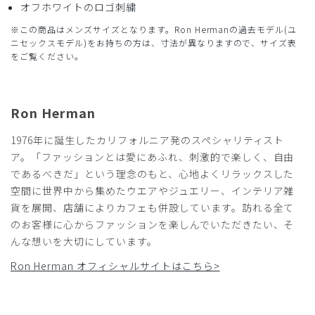
レディースMを着用していましたが、太ってしまい書い直す
オフホワイトのロゴ刺繍
こととしました。
※この商品はメンズサイズとなります。Ron Hermanの過去モデル(ユ
採寸から判断すると、メンズのSが良いと判断し、購入しま
ニセックスモデル)をお持ちの方は、寸法が異なりますので、サイズ表
した。
をご覧ください。
サイズはちょうどよく、さっそく愛用しています。
レディースは脇にファスナーですが、メンズはファスナーで
はなく前に紐なので、調節もしやすくて良いです。
Ron Herman
商品：
R28メンズ:Ron Herman スクラブパンツ/チャコ
ールグレー/S
1976年に誕生したカリフォルニア発のスペシャリティスト
ア。「ファッションとは愛にあふれ、刺激的で楽しく、自由
役に立った
0
であるべきだ」という理念のもと、心地よくリラックスした
空間に世界中から集めたウエアやジュエリー、インテリア雑
貨を展開、店舗によりカフェも併設しています。訪れる全て
のお客様に心からファッションを楽しんでいただきたい、そ
2024-09-18
んな想いを大切にしています。
ダーマツ様
購入確認済み
Ron Herman オフィシャルサイトはこちら>
年齢:
50代
身長:
176-180cm
体重:
61-65kg
ロンハーマン スクラブについて