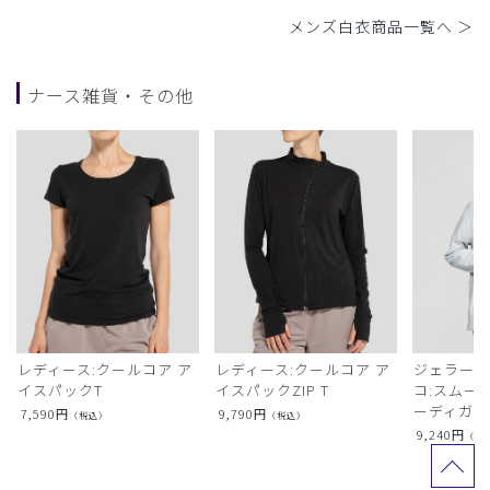
メンズ白衣商品一覧へ ＞
ナース雑貨・その他
レディース:クールコア ア
レディース:クールコア ア
ジェラート
イスパックT
イスパックZIP T
コ:スムー
ーディガン
7,590
円
9,790
円
（税込）
（税込）
9,240
円
（税