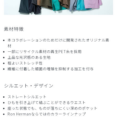
購入確認済み
年齢:
40代
身長:
166-170cm
体重:
56-60kg
リピートしています
ロンハーマンの新作が発売される度に購入しています。今後
素材特徴
も宜しくお願いします。
商品：
R28メンズ:Ron Herman スクラブパンツ/ディー
本コラボレーションのためだけに開発されたオリジナル素
プネイビー/S
材
一部にリサイクル素材の再生PET糸を採用
上品な光沢感のある生地
役に立った
0
程よいストレッチ性
繊維に付着した細菌の増殖を抑制する加工を付与
2024-10-14
シルエット・デザイン
あっき様
購入確認済み
ストレートシルエット
年齢:
40代
身長:
161-165cm
体重:
56-60kg
ひもを引き上げて結ぶことができるウエスト
座った状態でも、ものが落ちにくい深めのポケット
体型が変わり、書い直しました。
Ron Hermanならではのカラーラインナップ