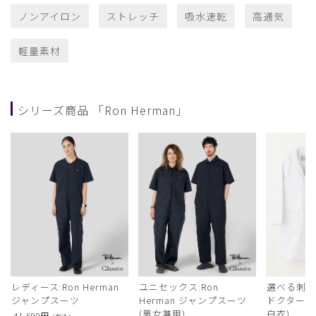
ノンアイロン
ストレッチ
吸水速乾
高通気
軽量素材
シリーズ商品 「Ron Herman」
レディース:Ron Herman
ユニセックス:Ron
選べる刺繍:R
ジャンプスーツ
Herman ジャンプスーツ
ドクターコ
(男女兼用)
白衣)
41,690
円