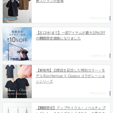
新スクラブが登場
【8/12(水)まで】一部アイテムが最大10%OFF
の期間限定価格になりました
【新発売】10度目を記念した特別カラー・モ
デル Ron Herman × Classico コラボレーショ
ンシリーズ
【期間限定】アップサイクル・ノベルティ プ