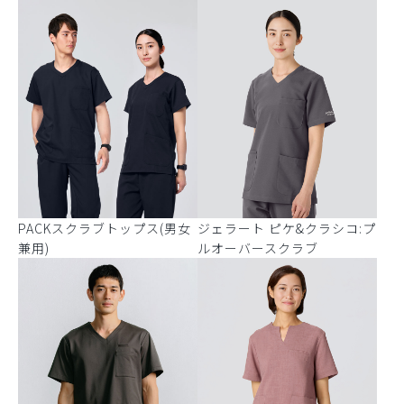
PACKスクラブトップス(男女
ジェラート ピケ&クラシコ:プ
兼用)
ルオーバースクラブ