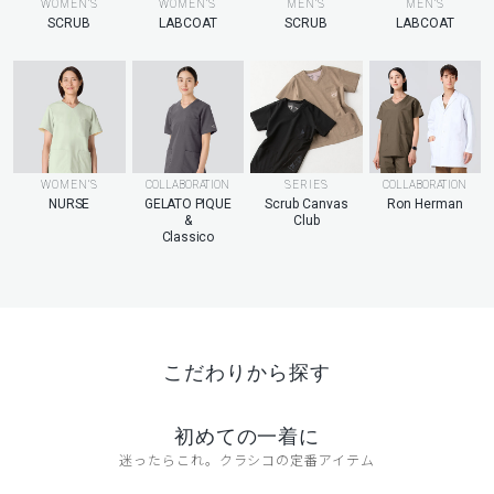
MEN’S
WOMEN’S
WOMEN’S
MEN’S
LABCOAT
SCRUB
LABCOAT
SCRUB
WOMEN’S
COLLABORATION
SERIES
COLLABORATION
NURSE
GELATO PIQUE
Scrub Canvas
Ron Herman
&
Club
Classico
こだわりから探す
初めての一着に
迷ったらこれ。クラシコの定番アイテム