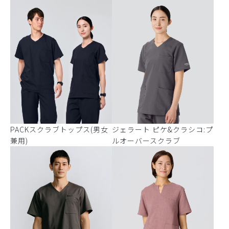
PACKスクラブトップス(男女
ジェラート ピケ&クラシコ:プ
兼用)
ルオーバースクラブ