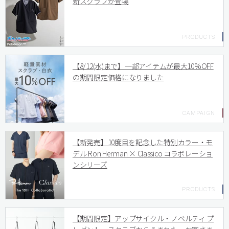
新スクラブが登場
【8/12(水)まで】一部アイテムが最大10%OFF
の期間限定価格になりました
【新発売】10度目を記念した特別カラー・モ
デル Ron Herman × Classico コラボレーショ
ンシリーズ
【期間限定】アップサイクル・ノベルティ プ