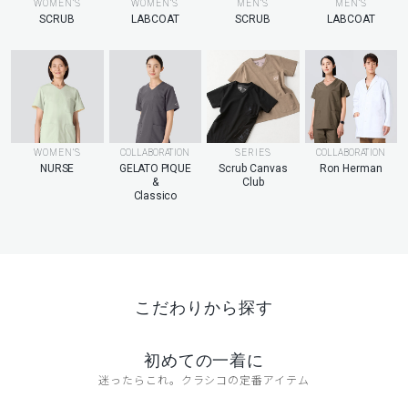
MEN’S
WOMEN’S
WOMEN’S
MEN’S
LABCOAT
SCRUB
LABCOAT
SCRUB
WOMEN’S
COLLABORATION
SERIES
COLLABORATION
NURSE
GELATO PIQUE
Scrub Canvas
Ron Herman
&
Club
Classico
こだわりから探す
初めての一着に
迷ったらこれ。クラシコの定番アイテム