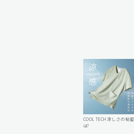
COOL TECH 涼しさの秘
は?