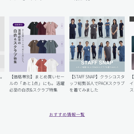
を。
【価格帯別】まとめ買いセー
【STAFF SNAP】クラシコスタ
【
ルの「あと1点」にも。活躍
ッフ総勢16人でPACKスクラブ
イ
必至の白衣&スクラブ特集
を着てみました
ス
おすすめ情報一覧