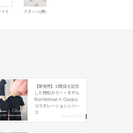
ワイト
パターン(柄)
【新発売】10度目を記念
した特別カラー・モデル
Ron Herman × Classico
コラボレーションシリー
ズ