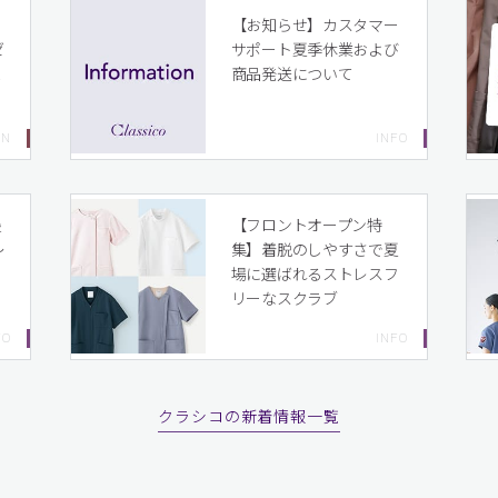
イ
【お知らせ】カスタマー
ゼ
サポート夏季休業および
ま
商品発送について
り
最
【フロントオープン特
〜
集】着脱のしやすさで夏
場に選ばれるストレスフ
リーなスクラブ
クラシコの新着情報一覧