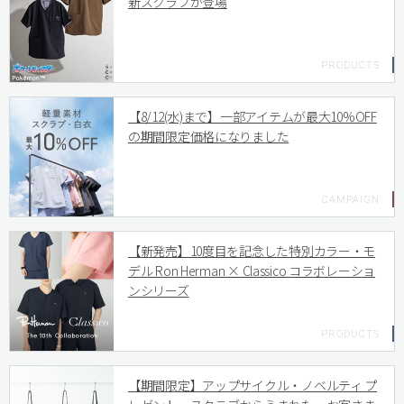
新スクラブが登場
【8/12(水)まで】一部アイテムが最大10%OFF
の期間限定価格になりました
【新発売】10度目を記念した特別カラー・モ
デル Ron Herman × Classico コラボレーショ
ンシリーズ
【期間限定】アップサイクル・ノベルティ プ