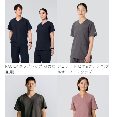
PACKスクラブトップス(男女
ジェラート ピケ&クラシコ:プ
兼用)
ルオーバースクラブ