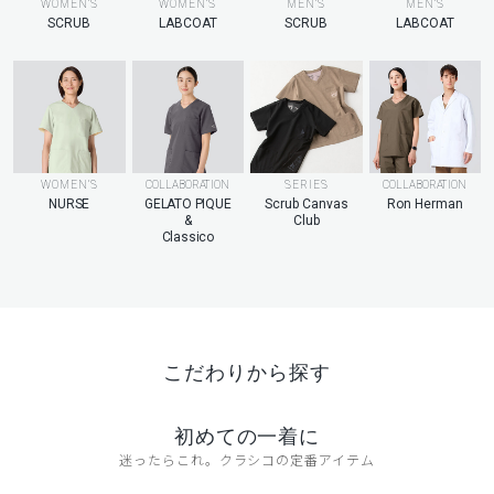
MEN’S
WOMEN’S
WOMEN’S
MEN’S
LABCOAT
SCRUB
LABCOAT
SCRUB
WOMEN’S
COLLABORATION
SERIES
COLLABORATION
NURSE
GELATO PIQUE
Scrub Canvas
Ron Herman
&
Club
Classico
こだわりから探す
初めての一着に
迷ったらこれ。クラシコの定番アイテム