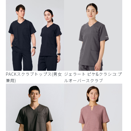
PACKスクラブトップス(男女
ジェラート ピケ&クラシコ:プ
兼用)
ルオーバースクラブ