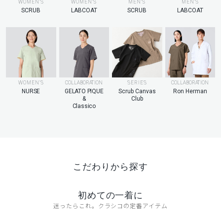
MEN’S
WOMEN’S
WOMEN’S
MEN’S
LABCOAT
SCRUB
LABCOAT
SCRUB
WOMEN’S
COLLABORATION
SERIES
COLLABORATION
NURSE
GELATO PIQUE
Scrub Canvas
Ron Herman
&
Club
Classico
こだわりから探す
初めての一着に
迷ったらこれ。クラシコの定番アイテム