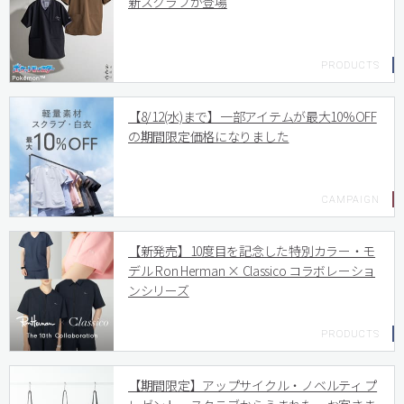
新スクラブが登場
【8/12(水)まで】一部アイテムが最大10%OFF
の期間限定価格になりました
【新発売】10度目を記念した特別カラー・モ
デル Ron Herman × Classico コラボレーショ
ンシリーズ
【期間限定】アップサイクル・ノベルティ プ