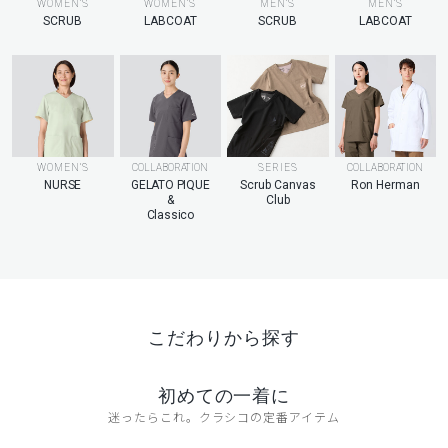
MEN’S
WOMEN’S
WOMEN’S
MEN’S
LABCOAT
SCRUB
LABCOAT
SCRUB
WOMEN’S
COLLABORATION
SERIES
COLLABORATION
NURSE
GELATO PIQUE
Scrub Canvas
Ron Herman
&
Club
Classico
こだわりから探す
初めての一着に
迷ったらこれ。クラシコの定番アイテム