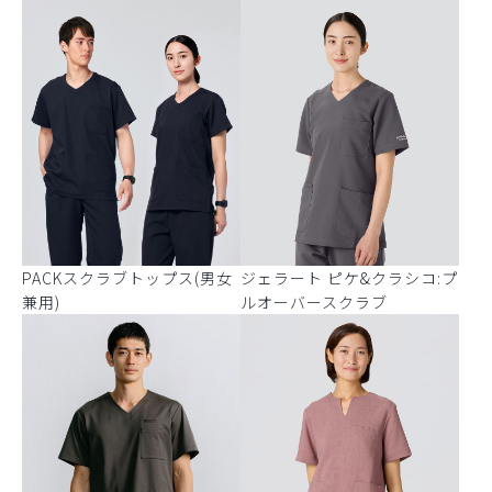
PACKスクラブトップス(男女
ジェラート ピケ&クラシコ:プ
兼用)
ルオーバースクラブ