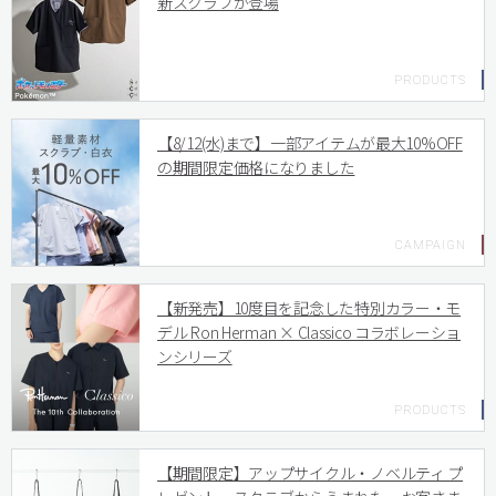
新スクラブが登場
【8/12(水)まで】一部アイテムが最大10%OFF
の期間限定価格になりました
【新発売】10度目を記念した特別カラー・モ
デル Ron Herman × Classico コラボレーショ
ンシリーズ
【期間限定】アップサイクル・ノベルティ プ