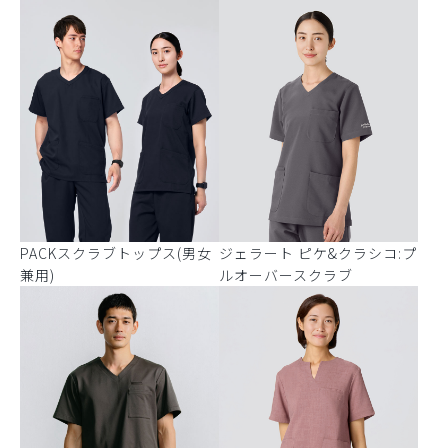
PACKスクラブトップス(男女
ジェラート ピケ&クラシコ:プ
兼用)
ルオーバースクラブ