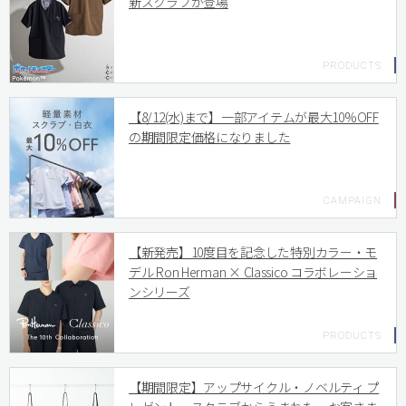
新スクラブが登場
【8/12(水)まで】一部アイテムが最大10%OFF
の期間限定価格になりました
【新発売】10度目を記念した特別カラー・モ
デル Ron Herman × Classico コラボレーショ
ンシリーズ
【期間限定】アップサイクル・ノベルティ プ