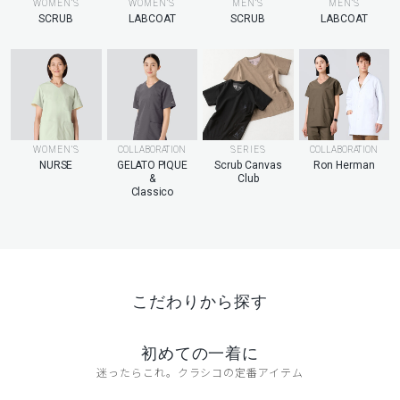
MEN’S
WOMEN’S
WOMEN’S
MEN’S
LABCOAT
SCRUB
LABCOAT
SCRUB
WOMEN’S
COLLABORATION
SERIES
COLLABORATION
NURSE
GELATO PIQUE
Scrub Canvas
Ron Herman
&
Club
Classico
こだわりから探す
初めての一着に
迷ったらこれ。クラシコの定番アイテム