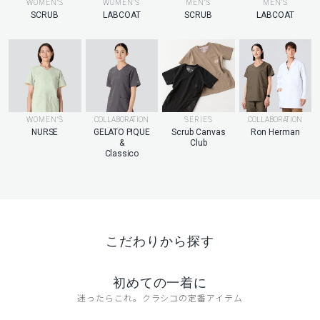
MEN’S
WOMEN’S
WOMEN’S
MEN’S
LABCOAT
SCRUB
LABCOAT
SCRUB
WOMEN’S
COLLABORATION
SERIES
COLLABORATION
NURSE
GELATO PIQUE
Scrub Canvas
Ron Herman
&
Club
Classico
こだわりから探す
初めての一着に
迷ったらこれ。クラシコの定番アイテム