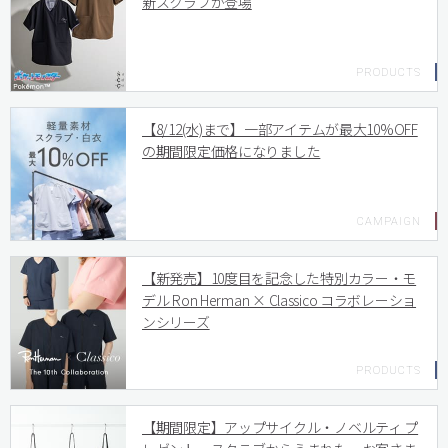
新スクラブが登場
【8/12(水)まで】一部アイテムが最大10%OFF
の期間限定価格になりました
【新発売】10度目を記念した特別カラー・モ
デル Ron Herman × Classico コラボレーショ
ンシリーズ
【期間限定】アップサイクル・ノベルティ プ