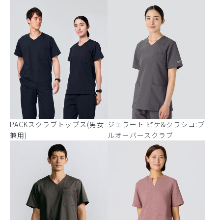
PACKスクラブトップス(男女
ジェラート ピケ&クラシコ:プ
兼用)
ルオーバースクラブ