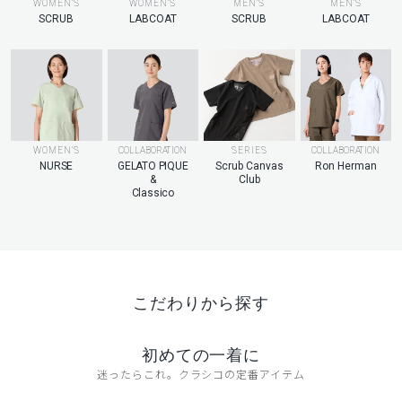
MEN’S
WOMEN’S
WOMEN’S
MEN’S
LABCOAT
SCRUB
LABCOAT
SCRUB
WOMEN’S
COLLABORATION
SERIES
COLLABORATION
NURSE
GELATO PIQUE
Scrub Canvas
Ron Herman
&
Club
Classico
こだわりから探す
初めての一着に
迷ったらこれ。クラシコの定番アイテム