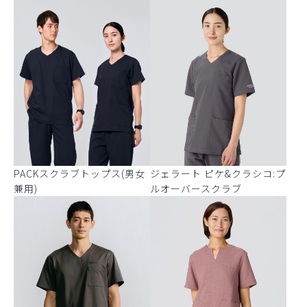
PACKスクラブトップス(男女
ジェラート ピケ&クラシコ:プ
兼用)
ルオーバースクラブ