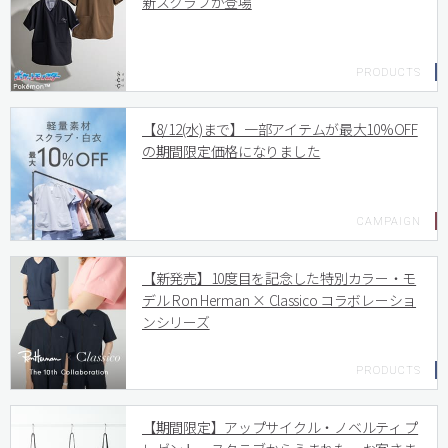
新スクラブが登場
【8/12(水)まで】一部アイテムが最大10%OFF
の期間限定価格になりました
【新発売】10度目を記念した特別カラー・モ
デル Ron Herman × Classico コラボレーショ
ンシリーズ
【期間限定】アップサイクル・ノベルティ プ