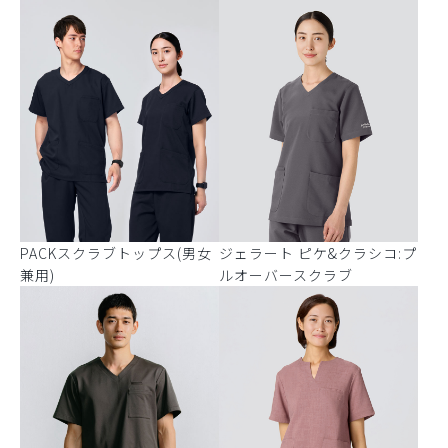
PACKスクラブトップス(男女
ジェラート ピケ&クラシコ:プ
兼用)
ルオーバースクラブ