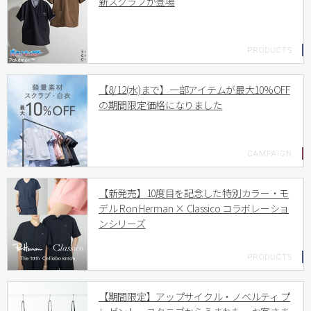
新スクラブが登場
【8/12(水)まで】一部アイテムが最大10%OFF
の期間限定価格になりました
【新発売】10度目を記念した特別カラー・モ
デル Ron Herman × Classico コラボレーショ
ンシリーズ
【期間限定】アップサイクル・ノベルティ プ