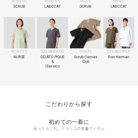
MEN’S
WOMEN’S
WOMEN’S
MEN’S
LABCOAT
SCRUB
LABCOAT
SCRUB
WOMEN’S
COLLABORATION
SERIES
COLLABORATION
NURSE
GELATO PIQUE
Scrub Canvas
Ron Herman
&
Club
Classico
こだわりから探す
初めての一着に
迷ったらこれ。クラシコの定番アイテム