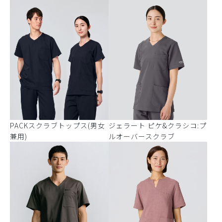
PACKスクラブトップス(男女
ジェラート ピケ&クラシコ:プ
兼用)
ルオーバースクラブ