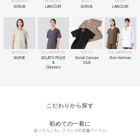
MEN’S
WOMEN’S
WOMEN’S
MEN’S
LABCOAT
SCRUB
LABCOAT
SCRUB
WOMEN’S
COLLABORATION
SERIES
COLLABORATION
NURSE
GELATO PIQUE
Scrub Canvas
Ron Herman
&
Club
Classico
こだわりから探す
初めての一着に
迷ったらこれ。クラシコの定番アイテム