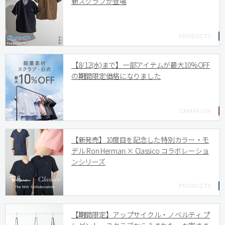
新スクラブが登場
【8/12(水)まで】一部アイテムが最大10%OFF
の期間限定価格になりました
【新発売】10度目を記念した特別カラー・モ
デル Ron Herman × Classico コラボレーショ
ンシリーズ
【期間限定】アップサイクル・ノベルティ プ