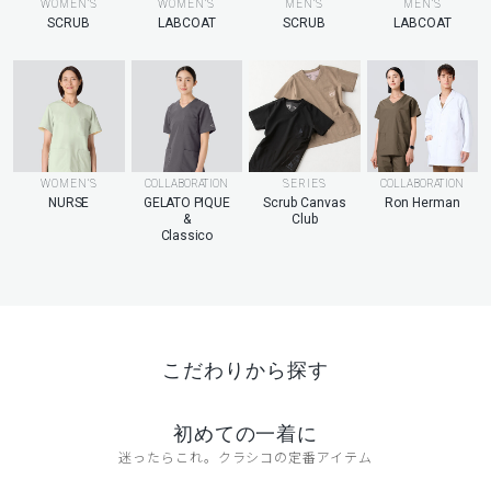
MEN’S
WOMEN’S
WOMEN’S
MEN’S
LABCOAT
SCRUB
LABCOAT
SCRUB
WOMEN’S
COLLABORATION
SERIES
COLLABORATION
NURSE
GELATO PIQUE
Scrub Canvas
Ron Herman
&
Club
Classico
こだわりから探す
初めての一着に
迷ったらこれ。クラシコの定番アイテム