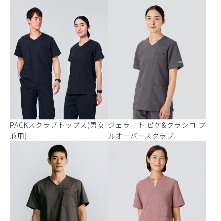
PACKスクラブトップス(男女
ジェラート ピケ&クラシコ:プ
兼用)
ルオーバースクラブ