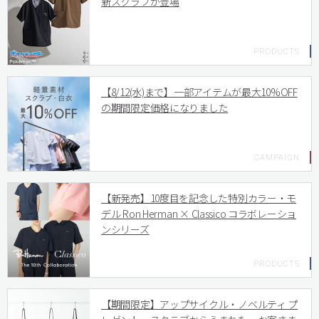
新スクラブが登場
【8/12(水)まで】一部アイテムが最大10%OFF
の期間限定価格になりました
【新発売】10度目を記念した特別カラー・モ
デル Ron Herman × Classico コラボレーショ
ンシリーズ
【期間限定】アップサイクル・ノベルティ プ