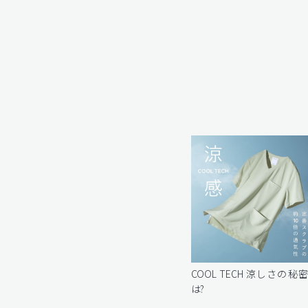
COOL TECH 涼しさの秘
は?