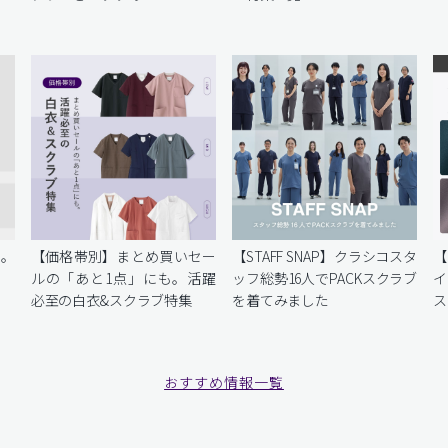
を。
【価格帯別】まとめ買いセー
【STAFF SNAP】クラシコスタ
【
ルの「あと1点」にも。活躍
ッフ総勢16人でPACKスクラブ
イ
必至の白衣&スクラブ特集
を着てみました
ス
おすすめ情報一覧