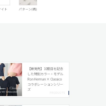
ワイト
パターン(柄)
【新発売】10度目を記念
した特別カラー・モデル
Ron Herman × Classico
コラボレーションシリー
ズ