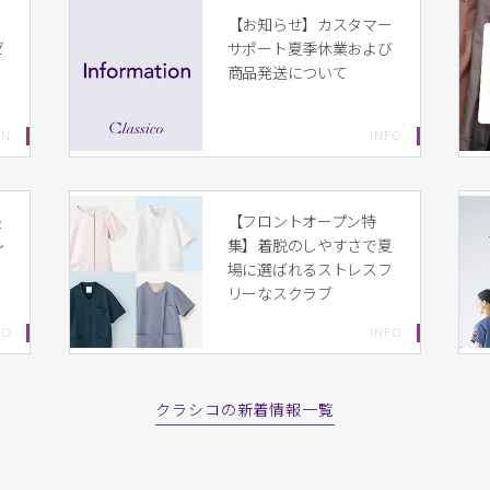
イ
【お知らせ】カスタマー
ゼ
サポート夏季休業および
ま
商品発送について
り
最
【フロントオープン特
〜
集】着脱のしやすさで夏
場に選ばれるストレスフ
リーなスクラブ
クラシコの新着情報一覧