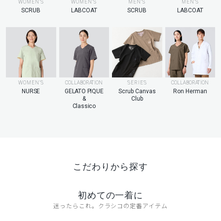
MEN’S
WOMEN’S
WOMEN’S
MEN’S
LABCOAT
SCRUB
LABCOAT
SCRUB
WOMEN’S
COLLABORATION
SERIES
COLLABORATION
NURSE
GELATO PIQUE
Scrub Canvas
Ron Herman
&
Club
Classico
こだわりから探す
初めての一着に
迷ったらこれ。クラシコの定番アイテム