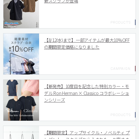
新スクラブが登場
【8/12(水)まで】一部アイテムが最大10%OFF
の期間限定価格になりました
【新発売】10度目を記念した特別カラー・モ
デル Ron Herman × Classico コラボレーショ
ンシリーズ
【期間限定】アップサイクル・ノベルティ プ