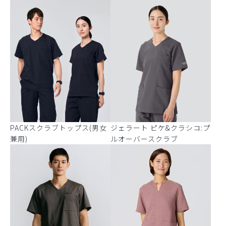
PACKスクラブトップス(男女
ジェラート ピケ&クラシコ:プ
兼用)
ルオーバースクラブ